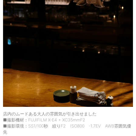
店内のムードある大人の雰囲気が引き出せました
■撮影機材：FUJIFILM X-E4 + XC35mmF2
■撮影環境：SS1/100秒 絞りF2 ISO800 -1.7EV AWB雰囲気優
先