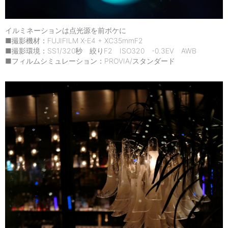
イルミネーションは点光源を前ボケに
■撮影機材：FUJIFILM X-E4 + XC35mmF2
■撮影環境：SS1/320秒 絞りF2 ISO320 -0.3EV AWB
■フィルムシミュレーション：PROVIA/スタンダード