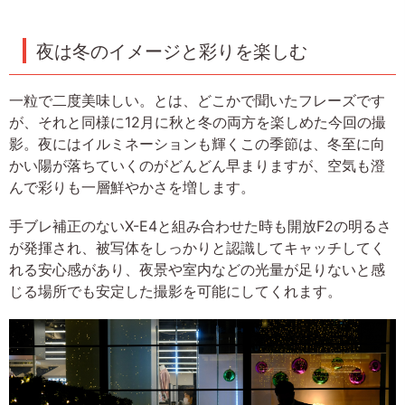
夜は冬のイメージと彩りを楽しむ
一粒で二度美味しい。とは、どこかで聞いたフレーズです
が、それと同様に12月に秋と冬の両方を楽しめた今回の撮
影。夜にはイルミネーションも輝くこの季節は、冬至に向
かい陽が落ちていくのがどんどん早まりますが、空気も澄
んで彩りも一層鮮やかさを増します。
手ブレ補正のないX-E4と組み合わせた時も開放F2の明るさ
が発揮され、被写体をしっかりと認識してキャッチしてく
れる安心感があり、夜景や室内などの光量が足りないと感
じる場所でも安定した撮影を可能にしてくれます。