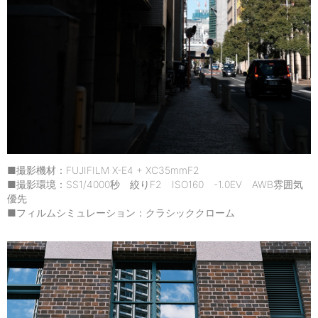
■撮影機材：FUJIFILM X-E4 + XC35mmF2
■撮影環境：SS1/4000秒 絞りF2 ISO160 -1.0EV AWB雰囲気
優先
■フィルムシミュレーション：クラシッククローム