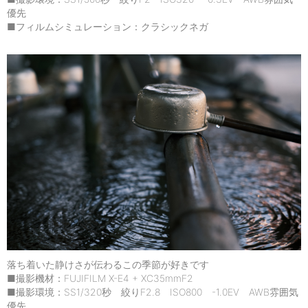
優先
■フィルムシミュレーション：クラシックネガ
落ち着いた静けさが伝わるこの季節が好きです
■撮影機材：FUJIFILM X-E4 + XC35mmF2
■撮影環境：SS1/320秒 絞りF2.8 ISO800 -1.0EV AWB雰囲気
優先