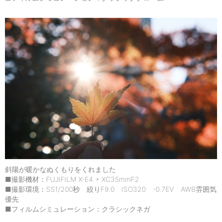
斜陽が暖かなぬくもりをくれました
■撮影機材：FUJIFILM X-E4 + XC35mmF2
■撮影環境：SS1/200秒 絞りF9.0 ISO320 -0.7EV AWB雰囲気
優先
■フィルムシミュレーション：クラシックネガ