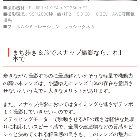
■撮影機材：FUJIFILM X-E4 + XC35mmF2
■撮影環境：SS1/2000秒 絞りF2 ISO160 -0.3EV AWB雰囲気
優先
■フィルムシミュレーション：クラシックネガ
まち歩き＆旅でスナップ撮影ならこれ1
本で
歩きながら撮影するのに最適解といえそうな軽量で機動力
の高い本レンズは、小型ゆえにレンズ自体の存在を意識さ
せないという点でも大きなメリットがあります。
また、スナップ撮影においてはタイミングを逃さずテンポ
よく撮影していきたいものです。
ステッピングモーターで駆動させるAFの速さは軽快な足取
りに相応しいスピード感で、金属や建造物などの質感をビ
シッと決めてくれる解像感の良さも、このレンズの魅力に