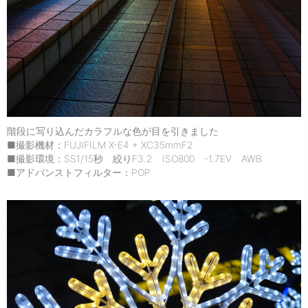
階段に写り込んだカラフルな色が目を引きました
■撮影機材：FUJIFILM X-E4 + XC35mmF2
■撮影環境：SS1/15秒 絞りF3.2 ISO800 -1.7EV AWB
■アドバンストフィルター：POP