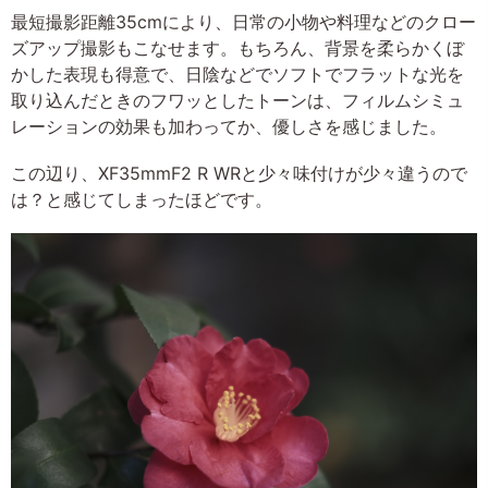
最短撮影距離35cmにより、日常の小物や料理などのクロー
ズアップ撮影もこなせます。もちろん、背景を柔らかくぼ
かした表現も得意で、日陰などでソフトでフラットな光を
取り込んだときのフワッとしたトーンは、フィルムシミュ
レーションの効果も加わってか、優しさを感じました。
この辺り、XF35mmF2 R WRと少々味付けが少々違うので
は？と感じてしまったほどです。