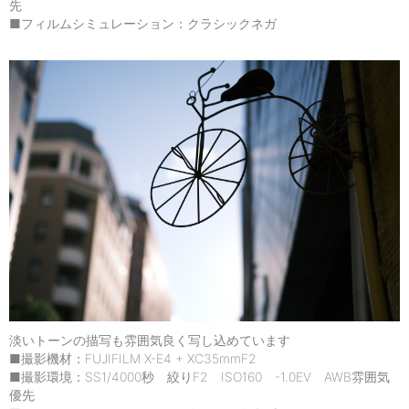
先
■フィルムシミュレーション：クラシックネガ
淡いトーンの描写も雰囲気良く写し込めています
■撮影機材：FUJIFILM X-E4 + XC35mmF2
■撮影環境：SS1/4000秒 絞りF2 ISO160 -1.0EV AWB雰囲気
優先