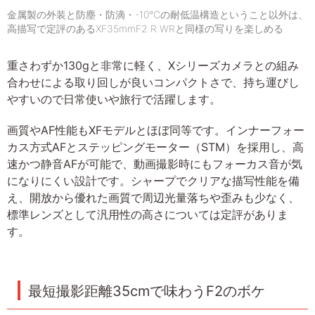
金属製の外装と防塵・防滴・-10℃の耐低温構造ということ以外は、
高描写で定評のあるXF35mmF2 R WRと同様の写りを楽しめる
重さわずか130gと非常に軽く、Xシリーズカメラとの組み
合わせによる取り回しが良いコンパクトさで、持ち運びし
やすいので日常使いや旅行で活躍します。
画質やAF性能もXFモデルとほぼ同等です。インナーフォー
カス方式AFとステッピングモーター（STM）を採用し、高
速かつ静音AFが可能で、動画撮影時にもフォーカス音が気
になりにくい設計です。シャープでクリアな描写性能を備
え、開放から優れた画質で周辺光量落ちや歪みも少なく、
標準レンズとして汎用性の高さについては定評がありま
す。
最短撮影距離35cmで味わうF2のボケ