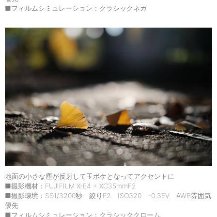
■フィルムシミュレーション：クラシックネガ
地面の小さな塵が反射して玉ボケとなってアクセントに
■撮影機材：FUJIFILM X-E4 + XC35mmF2
■撮影環境：SS1/3200秒 絞りF2 ISO320 -0.3EV AWB雰囲気
優先
■フィルムシミュレーション：クラシッククローム