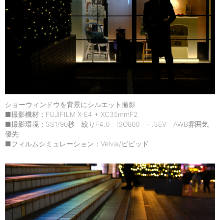
ショーウィンドウを背景にシルエット撮影
■撮影機材：FUJIFILM X-E4 + XC35mmF2
■撮影環境：SS1/90秒 絞りF4.0 ISO800 -1.3EV AWB雰囲気
優先
■フィルムシミュレーション：Velvia/ビビッド