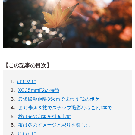
【この記事の目次】
はじめに
XC35mmF2の特徴
最短撮影距離35cmで味わうF2のボケ
まち歩き＆旅でスナップ撮影ならこれ1本で
秋は光の印象を引き出す
夜は冬のイメージと彩りを楽しむ
おわりに