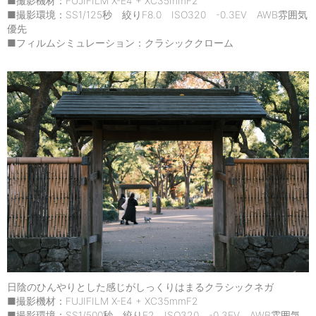
■撮影機材：FUJIFILM X-E4 + XC35mmF2
■撮影環境：SS1/125秒 絞りF8.0 ISO320 -0.3EV AWB雰囲気
優先
■フィルムシミュレーション：クラシッククローム
日陰のひんやりとした感じがしっくりはまるクラシックネガ
■撮影機材：FUJIFILM X-E4 + XC35mmF2
■撮影環境：SS1/500秒 絞りF2 ISO320 -0.3EV AWB雰囲気