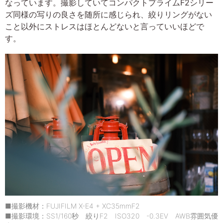
なっています。撮影していてコンパクトプライムF2シリー
ズ同様の写りの良さを随所に感じられ、絞りリングがない
こと以外にストレスはほとんどないと言っていいほどで
す。
■撮影機材：FUJIFILM X-E4 + XC35mmF2
■撮影環境：SS1/160秒 絞りF2 ISO320 -0.3EV AWB雰囲気優