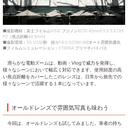
■撮影機材：富士フイルムX-E4/ フジノンXC15-45mmF3.5-5.6 OIS
PZ（焦点距離44.5mm）
■撮影環境：SS 1/250秒 絞りF8.0 ISO160 WBオート雰囲気優先
■フィルムシミュレーション：ETERNA ブリーチバイパス
滑らかな電動ズームは、動画・Vlogで威力を発揮し、
様々なシーンにおいて幅広く対応できます。使用頻度の高
い焦点距離をカバーしたこのレンズは、日常から旅先での
様々なシーンで活躍する１本になっています。
オールドレンズで雰囲気写真も味わう
今回は、オールドレンズも試してみました。筆者の持ち