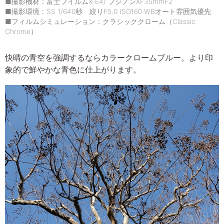
■撮影機材：富士フイルムX-E4/ フジノンXF35mmF2
■撮影環境：SS 1/640秒 絞りF5.0 ISO160 WBオート雰囲気優先
■フィルムシミュレーション：クラシッククローム（Classic
Chrome）
快晴の青空を強調するならカラークロームブルー。より印
象的で鮮やかな青色に仕上がります。