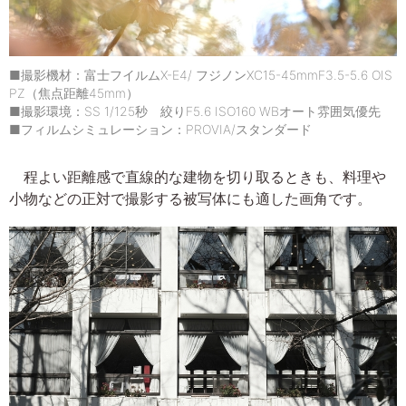
■撮影機材：富士フイルムX-E4/ フジノンXC15-45mmF3.5-5.6 OIS
PZ（焦点距離45mm）
■撮影環境：SS 1/125秒 絞りF5.6 ISO160 WBオート雰囲気優先
■フィルムシミュレーション：PROVIA/スタンダード
程よい距離感で直線的な建物を切り取るときも、料理や
小物などの正対で撮影する被写体にも適した画角です。