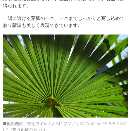
得られます。
陽に透ける葉脈の一本、一本までしっかりと写し込めて
おり階調も美しく表現できています。
■撮影機材：富士フイルムX-E4/ フジノンXC15-45mmF3.5-5.6 OIS
PZ（焦点距離21.5mm）