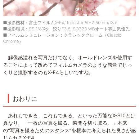
■撮影機材：富士フイルムX-E4/ Industar 50-2 50mm/f3.5
■撮影環境：SS 1/80秒 絞りF3.5 ISO320 WBオート雰囲気優先
■フィルムシミュレーション：クラシッククローム（Classic
Chrome）
解像感溢れる写真だけでなく、オールドレンズを使用す
ることによって改めてフィルムカメラのような感覚でじっ
くりと撮影するのもX-E4らしいですね。
おわりに
あれもできる、これもできる。といった万能なX-S10とは
異なり、「一枚の写真を撮る、瞬間を切り取る。」本来
の“写真を撮るためのスタンス”を根本に考えられた良さが感
じられるX-E4。