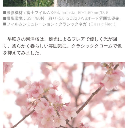
■撮影機材：富士フイルムX-E4/ Industar 50-2 50mm/f3.5
■撮影環境：SS 1/80秒 絞りF5.6 ISO320 WBオート雰囲気優先
■フィルムシミュレーション：クラシックネガ（Classic Neg.）
早咲きの河津桜は、逆光によるフレアで優しく光が回
り、柔らかく春らしい雰囲気に。クラシッククロームで色
を抑えてみました。