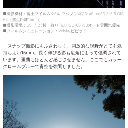
■撮影機材：富士フイルムX-E4/ フジノンXC15-45mmF3.5-5.6 OIS
PZ（焦点距離15mm）
■撮影環境：SS 1/125秒 絞りF8.0 ISO160 WBオート雰囲気優先
■フィルムシミュレーション：Velvia/ビビッド
スナップ撮影にもふさわしく、開放的な視野がとても気
持ちよい15mm。長く伸びる影も広角によって強調されて
います。歪曲もほとんど感じさせません。ここでもカラー
クロームブルーで青空を強調しました。