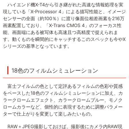
ハイエンド機X-T4から引き継がれた高速な情報処理を実
現している「X-Processor 4」による描写性能と、イメージ
センサーの全面（約100％）に渡り像面位相差画素を216万
画素配置しており、「X-Trans CMOS 4」のフォーカス性
能、画面端にある被写体も高速且つ高精度で捉えられま
す。動くものを瞬間的にキャッチするこのスペックも今やX
シリーズの基準となっています。
18色のフィルムシミュレーション
富士フイルムの色として定評あるフィルムの色彩や質感
をベースした18色のフィルムシミュレーションに加え、カ
ラークロームエフェクト、カラークロームブルー、モノク
ロームカラーなど、個性的に表現するために調整パラメー
ターで仕上がりを変更して楽しみたいもの。
RAW＋JPEG撮影しておけば、撮影後にカメラ内RAW現