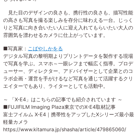
見た目のデザインの良さも、携行性の良さも、描写性能
の高さも写真を撮る楽しみを存分に味わえる一台。じっく
りと写真に向き合いたい人に迎え入れてもらいたい大人の
雰囲気を漂わせるカメラに仕上がっています。
■写真家：
こばやしかをる
デジタル写真の黎明期よりプリントデータを製作する現場
で写真を学ぶ。スマホ～一眼レフまで幅広く指導。プロデ
ューサー、ディレクター、アドバイザーとして企業とのコ
ラボ企画・運営を手がけるなど写真を通じて活躍するクリ
エイターでもあり、ライターとしても活動中。
～ 「X-E4」はこちらの記事でも紹介されています ～
■FUJIFILM Imaging Plaza東京でのX-E4取材記事
富士フイルム X-E4｜携帯性をアップしたXシリーズ最小最
軽量カメラ
https://www.kitamura.jp/shasha/article/479865060/