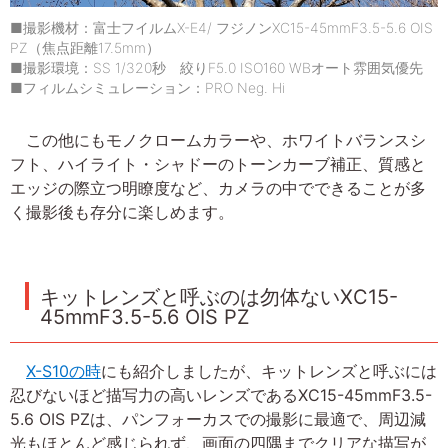
■撮影機材：富士フイルムX-E4/ フジノンXC15-45mmF3.5-5.6 OIS
PZ（焦点距離17.5mm）
■撮影環境：SS 1/320秒 絞りF5.0 ISO160 WBオート雰囲気優先
■フィルムシミュレーション：PRO Neg. Hi
この他にもモノクロームカラーや、ホワイトバランスシ
フト、ハイライト・シャドーのトーンカーブ補正、質感と
エッジの際立つ明瞭度など、カメラの中でできることが多
く撮影後も存分に楽しめます。
キットレンズと呼ぶのは勿体ないXC15-
45mmF3.5-5.6 OIS PZ
X-S10の時
にも紹介しましたが、キットレンズと呼ぶには
忍びないほど描写力の高いレンズであるXC15-45mmF3.5-
5.6 OIS PZは、パンフォーカスでの撮影に最適で、周辺減
光もほとんど感じられず、画面の四隅までクリアな描写が