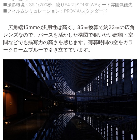
■撮影環境：SS 1/200秒 絞りF4.2 ISO160 WBオート雰囲気優先
■フィルムシミュレーション：PROVIA/スタンダード
広角端15mmの汎用性は高く、35㎜換算で約23㎜の広角
レンズなので、パースを活かした構図で狙いたい建物・空
間などでも描写力の高さを感じます。薄暮時間の空をカラ
ークロームブルーで引き立てています。