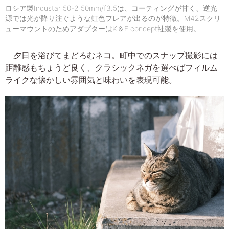
ロシア製Industar 50-2 50mm/f3.5は、コーティングが甘く、逆光
源では光が降り注ぐような虹色フレアが出るのが特徴。M42スクリ
ューマウントのためアダプターはK＆F concept社製を使用。
夕日を浴びてまどろむネコ。町中でのスナップ撮影には
距離感もちょうど良く、クラシックネガを選べばフィルム
ライクな懐かしい雰囲気と味わいを表現可能。