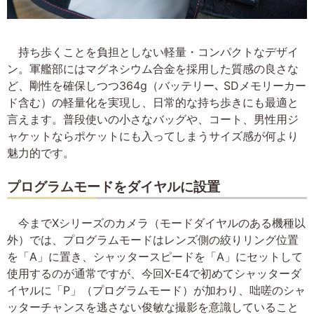
持ち歩くことを負担としない軽量・コンパクトなデザイ
ン。軍艦部にはマグネシウム合金を採用した質感の良さな
ど、剛性を確保しつつ364g（バッテリー､ SDメモリーカー
ド含む）の軽量化を実現し、日常的な持ち歩きにも最適と
言えます。普段使いの小さなバッグや、コート、男性用ジ
ャケットならポケットにも入ってしまうサイズ感が何より
魅力的です。
プログラムモードをダイヤルに設置
今までXシリーズのカメラ（モードダイヤルのある機種以
外）では、プログラムモードはレンズ側の絞りリング位置
を「A」に置き、シャッタースピードを「A」にセットして
使用するのが通常ですが、今回X-E4で初めてシャッターダ
イヤルに「P」（プログラムモード）が加わり、咄嗟のシャ
ッターチャンスを逃さない俊敏な撮影を意識していること