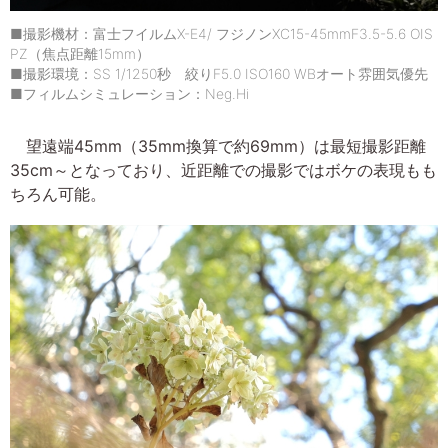
■撮影機材：富士フイルムX-E4/ フジノンXC15-45mmF3.5-5.6 OIS
PZ（焦点距離15mm）
■撮影環境：SS 1/1250秒 絞りF5.0 ISO160 WBオート雰囲気優先
■フィルムシミュレーション：Neg.Hi
望遠端45mm（35mm換算で約69mm）は最短撮影距離
35cm～となっており、近距離での撮影ではボケの表現もも
ちろん可能。