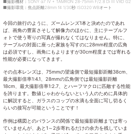
■撮影機材：SONY α7 IV + TAMRON 28-75mm F/2.8 Di III VXD G2
■撮影環境：焦点距離28mm f4 1/30秒 ISO320 WBオート
今回の旅行のように、ズームレンズ1本と決めたのであれ
ば、画角の豊富さそして解像力のほかに、主にテーブルフ
ォトで使う寄りの写真が撮れなくてはなりません。特に、
テーブルの対面に座った家族を写すのに28mm程度の広角
は必須ですし、画角にもよりますが30cm程度までは寄れる
性能が必要になってきます。
その点本レンズは、75mmの望遠側で最短撮影距離38cm、
最大撮影倍率1:4.1、28mmの広角側では最短撮影距離
18cm、最大撮影倍率1:2.7、とハーフマクロに匹敵する性能
を誇ります。数値じゃわからないという人のために具体的
に解説すると、ガラスのコップの水滴も全面に写し切るく
らいの接写が可能ということです！
作例は構図とのバランスの関係で最短撮影距離までは寄っ
ていませんが、あと1～2歩寄れるだけの余力を残していま