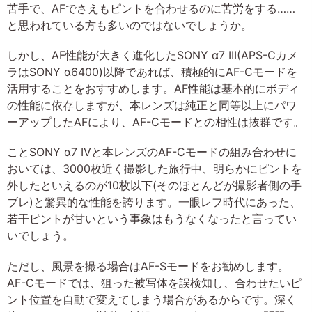
苦手で、AFでさえもピントを合わせるのに苦労をする……
と思われている方も多いのではないでしょうか。
しかし、AF性能が大きく進化したSONY α7 III(APS-Cカメ
ラはSONY α6400)以降であれば、積極的にAF-Cモードを
活用することをおすすめします。AF性能は基本的にボディ
の性能に依存しますが、本レンズは純正と同等以上にパワ
ーアップしたAFにより、AF-Cモードとの相性は抜群です。
ことSONY α7 IVと本レンズのAF-Cモードの組み合わせに
おいては、3000枚近く撮影した旅行中、明らかにピントを
外したといえるのが10枚以下(そのほとんどが撮影者側の手
ブレ)と驚異的な性能を誇ります。一眼レフ時代にあった、
若干ピントが甘いという事象はもうなくなったと言ってい
いでしょう。
ただし、風景を撮る場合はAF-Sモードをお勧めします。
AF-Cモードでは、狙った被写体を誤検知し、合わせたいピ
ント位置を自動で変えてしまう場合があるからです。深く