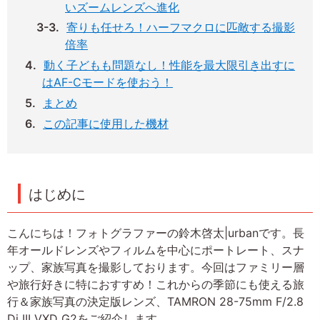
いズームレンズへ進化
寄りも任せろ！ハーフマクロに匹敵する撮影
倍率
動く子どもも問題なし！性能を最大限引き出すに
はAF-Cモードを使おう！
まとめ
この記事に使用した機材
はじめに
こんにちは！フォトグラファーの鈴木啓太|urbanです。長
年オールドレンズやフィルムを中心にポートレート、スナ
ップ、家族写真を撮影しております。今回はファミリー層
や旅行好きに特におすすめ！これからの季節にも使える旅
行＆家族写真の決定版レンズ、TAMRON 28-75mm F/2.8
Di III VXD G2をご紹介します。