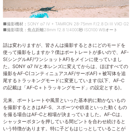
■撮影機材：SONY α7 IV + TAMRON 28-75mm F/2.8 Di III VXD G2
■撮影環境：焦点距離28mm f2.8 1/4000秒 ISO100 WBオート
話は変わりますが、皆さんは撮影するときにどのモードを
使って撮影をしますか？僕はポートレートが多いので、AF-
S(シングルAF/ワンショットAF)をメインに使っていまし
た。SONY α7 IVと本レンズに変えてからは、ほぼすべての
撮影をAF-C(コンティニュアスAF/サーボAF)＋被写体を追
尾するトラッキングモードに変更しています(以下、AF-C
の記載は「AF-C＋トラッキングモード」の設定とする)。
元来、ポートレートや風景といった基本的に動かないもの
を撮影するときはAF-S、スポーツや鉄道といった動くもの
を撮る場合はAF-Cと相場が決まっていました。AF-Cは、
シャッターボタンを押している間ピントを合わせ続けると
いう特徴があります。特に子どもはじっとしていることが