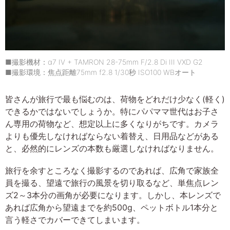
■撮影機材：α7 IV + TAMRON 28-75mm F/2.8 Di III VXD G2
■撮影環境：焦点距離75mm f2.8 1/30秒 ISO100 WBオート
皆さんが旅行で最も悩むのは、荷物をどれだけ少なく(軽く)
できるかではないでしょうか。特にパパママ世代はお子さ
ん専用の荷物など、想定以上に多くなりがちです。カメラ
よりも優先しなければならない着替え、日用品などがある
と、必然的にレンズの本数も厳選しなければなりません。
旅行を余すところなく撮影するのであれば、広角で家族全
員を撮る、望遠で旅行の風景を切り取るなど、単焦点レン
ズ2～3本分の画角が必要になります。しかし、本レンズで
あれば広角から望遠までを約500g、ペットボトル1本分と
言う軽さでカバーできてしまいます。