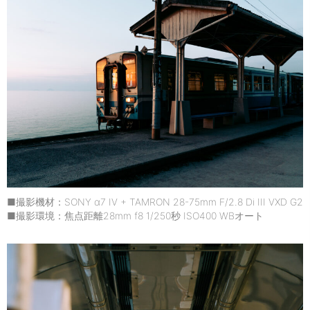
■撮影機材：SONY α7 IV + TAMRON 28-75mm F/2.8 Di III VXD G2
■撮影環境：焦点距離28mm f8 1/250秒 ISO400 WBオート