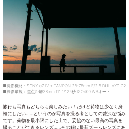
■撮影機材：SONY α7 IV + TAMRON 28-75mm F/2.8 Di III VXD G2
■撮影環境：焦点距離28mm f11 1/125秒 ISO400 WBオート
旅行も写真もどちらも楽しみたい！だけど荷物は少なく身
軽にしたい……というのが写真を撮る者としての贅沢な悩み
です。荷物を最小限にした上で、妥協のない最高の写真を
撮ることができるレンズ……その解は最新ズームレンズにあ