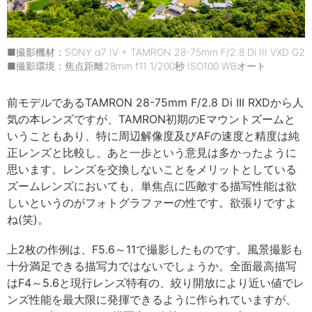
■撮影機材：SONY α7 IV + TAMRON 28-75mm F/2.8 Di III VXD G2
■撮影環境：焦点距離28mm f11 1/200秒 ISO100 WBオート
前モデルであるTAMRON 28-75mm F/2.8 Di III RXDから人
気の本レンズですが、TAMRON初期のEマウントズームと
いうこともあり、特に周辺解像度及びAFの速度と精度は純
正レンズと比較し、あと一歩という意見は多かったように
思います。レンズを交換しないことをメリットとしている
ズームレンズにおいても、単焦点に匹敵する描写性能は欲
しいというのがフォトグラファーの性です。欲張りですよ
ね(笑)。
上2枚の作例は、F5.6～11で撮影したものです。風景撮影も
十分満足できる描写力ではないでしょうか。全面最高描写
はF4～5.6と現行レンズ特有の、絞り開放により近い値でレ
ンズ性能を最大限に発揮できるように作られていますが、