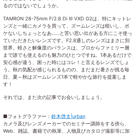
るのではないでしょうか。
TAMRON 28-75mm F/2.8 Di III VXD G2は、特にキットレ
ンズと一緒にカメラを買って、ズームレンズは暗いし、ボ
ケないしちょっとなあ……と苦い思い出がある方にこそ使っ
ていただきたいレンズです。F2.8通しのレンズはまさに別
世界。軽さと解像度のバランスは、プロからファミリー層
まで誰でも使えるのも魅力のひとつですね。1本あるだけで
安心感が違う、困った時にはコレ！と言えるレンズでしょ
う。秋の気配が感じられるものの、まだまだ暑さが残る毎
日、夏～秋はズームレンズ1本で軽やかな旅行を提案しま
す！
それでは、また次の記事でお会いしましょう。
■フォトグラファー：
鈴木啓太|urban
カメラ及びレンズメーカーでのセミナー講師をする傍ら、
Web、雑誌、書籍での執筆、人物及びカタログ撮影等に加