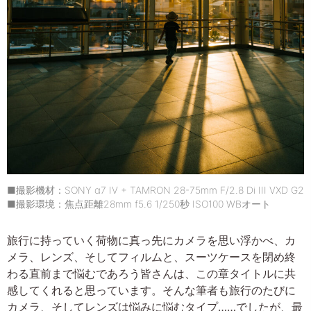
■撮影機材：SONY α7 IV + TAMRON 28-75mm F/2.8 Di III VXD G2
■撮影環境：焦点距離28mm f5.6 1/250秒 ISO100 WBオート
旅行に持っていく荷物に真っ先にカメラを思い浮かべ、カ
メラ、レンズ、そしてフィルムと、スーツケースを閉め終
わる直前まで悩むであろう皆さんは、この章タイトルに共
感してくれると思っています。そんな筆者も旅行のたびに
カメラ、そしてレンズは悩みに悩むタイプ……でしたが、最