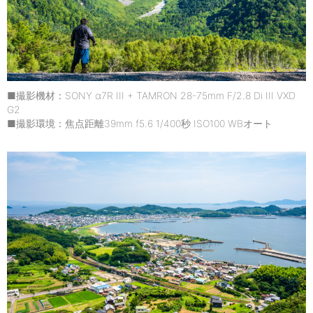
■撮影機材：SONY α7R III + TAMRON 28-75mm F/2.8 Di III VXD
G2
■撮影環境：焦点距離39mm f5.6 1/400秒 ISO100 WBオート