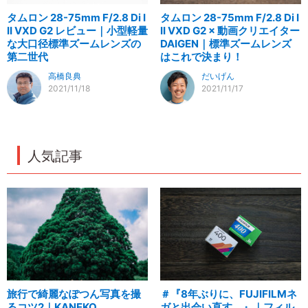
タムロン 28-75mm F/2.8 Di I
タムロン 28-75mm F/2.8 Di I
II VXD G2 レビュー｜小型軽量
II VXD G2 × 動画クリエイター
な大口径標準ズームレンズの
DAIGEN｜標準ズームレンズ
第二世代
はこれで決まり！
高橋良典
だいげん
2021/11/18
2021/11/17
人気記事
旅行で綺麗なぽつん写真を撮
＃『8年ぶりに、FUJIFILMネ
るコツ2｜KANEKO
ガと出会い直す。』｜フィル