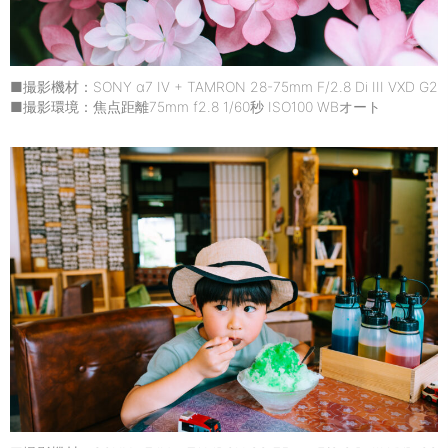
■撮影機材：SONY α7 IV + TAMRON 28-75mm F/2.8 Di III VXD G2
■撮影環境：焦点距離75mm f2.8 1/60秒 ISO100 WBオート