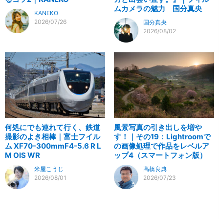
ムカメラの魅力 国分真央
KANEKO
2026/07/26
国分真央
2026/08/02
何処にでも連れて行く、鉄道
風景写真の引き出しを増や
撮影のよき相棒｜富士フイル
す！｜その19：Lightroomで
ム XF70-300mmF4-5.6 R L
の画像処理で作品をレベルア
M OIS WR
ップ4（スマートフォン版）
米屋こうじ
高橋良典
2026/08/01
2026/07/23