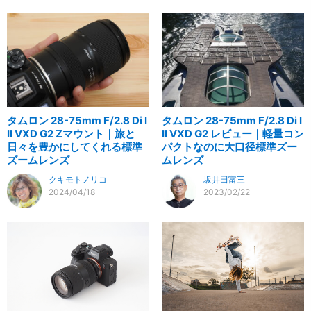
タムロン 28-75mm F/2.8 Di I
タムロン 28-75mm F/2.8 Di I
II VXD G2 Zマウント｜旅と
II VXD G2 レビュー｜軽量コン
日々を豊かにしてくれる標準
パクトなのに大口径標準ズー
ズームレンズ
ムレンズ
クキモトノリコ
坂井田富三
2024/04/18
2023/02/22