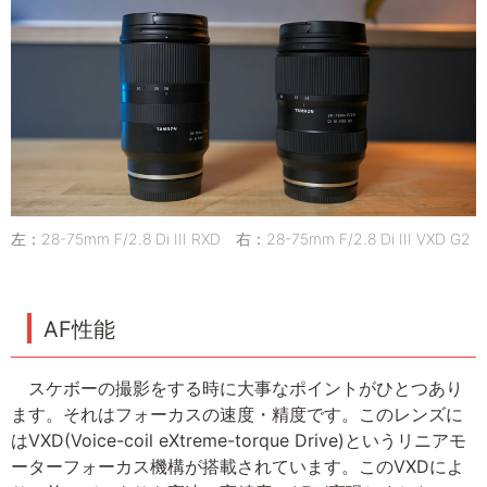
左：28-75mm F/2.8 Di III RXD 右：28-75mm F/2.8 Di III VXD G2
AF性能
スケボーの撮影をする時に大事なポイントがひとつあり
ます。それはフォーカスの速度・精度です。このレンズに
はVXD(Voice-coil eXtreme-torque Drive)というリニアモ
ーターフォーカス機構が搭載されています。このVXDによ