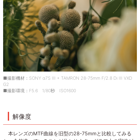
■撮影機材：SONY α7S III + TAMRON 28-75mm F/2.8 Di III VXD
G2
■撮影環境：F5.6 1/80秒 ISO1600
解像度
本レンズのMTF曲線を旧型の28-75mmと比較してみる