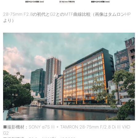
28-75mm F2.8の初代とG2とのMTF曲線比較（画像はタムロンHP
より）
■撮影機材：SONY α7S III + TAMRON 28-75mm F/2.8 Di III VXD
G2