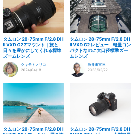
タムロン 28-75mm F/2.8 Di I
タムロン 28-75mm F/2.8 Di I
II VXD G2 Zマウント｜旅と
II VXD G2 レビュー｜軽量コン
日々を豊かにしてくれる標準
パクトなのに大口径標準ズー
ズームレンズ
ムレンズ
クキモトノリコ
坂井田富三
2024/04/18
2023/02/22
タムロン 28-75mm F/2.8 Di I
タムロン 28-75mm F/2.8 Di I