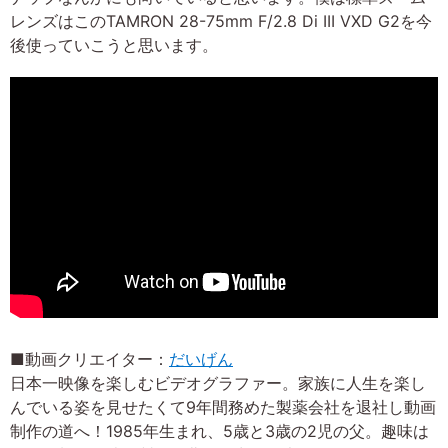
レンズはこのTAMRON 28-75mm F/2.8 Di III VXD G2を今
後使っていこうと思います。
■動画クリエイター：
だいげん
日本一映像を楽しむビデオグラファー。家族に人生を楽し
んでいる姿を見せたくて9年間務めた製薬会社を退社し動画
制作の道へ！1985年生まれ、5歳と3歳の2児の父。趣味は