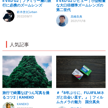
II VXD G2｜ファミリー層の旅
II VXD G2 レビュー｜小型軽量
行に必携のズームレンズ
な大口径標準ズームレンズの
第二世代
鈴木啓太|urban
2022/09/11
高橋良典
2021/11/18
人気記事
旅行で綺麗なぽつん写真を撮
＃『8年ぶりに、FUJIFILMネ
るコツ2｜KANEKO
ガと出会い直す。』｜フィル
ムカメラの魅力 国分真央
KANEKO