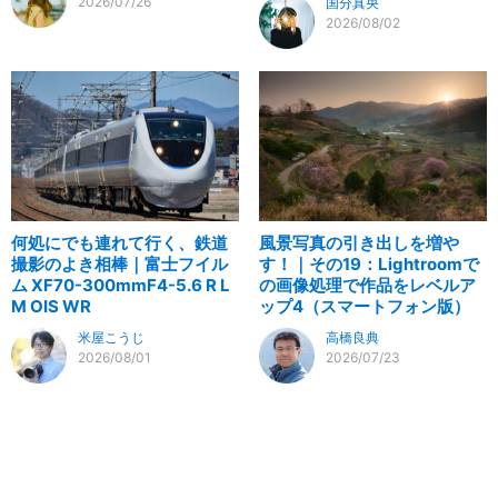
2026/07/26
国分真央
2026/08/02
何処にでも連れて行く、鉄道
風景写真の引き出しを増や
撮影のよき相棒｜富士フイル
す！｜その19：Lightroomで
ム XF70-300mmF4-5.6 R L
の画像処理で作品をレベルア
M OIS WR
ップ4（スマートフォン版）
米屋こうじ
高橋良典
2026/08/01
2026/07/23