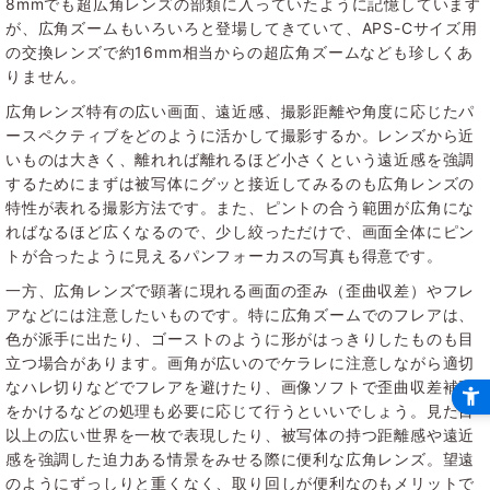
8mmでも超広角レンズの部類に入っていたように記憶しています
が、広角ズームもいろいろと登場してきていて、APS-Cサイズ用
の交換レンズで約16mm相当からの超広角ズームなども珍しくあ
りません。
広角レンズ特有の広い画面、遠近感、撮影距離や角度に応じたパ
ースペクティブをどのように活かして撮影するか。レンズから近
いものは大きく、離れれば離れるほど小さくという遠近感を強調
するためにまずは被写体にグッと接近してみるのも広角レンズの
特性が表れる撮影方法です。また、ピントの合う範囲が広角にな
ればなるほど広くなるので、少し絞っただけで、画面全体にピン
トが合ったように見えるパンフォーカスの写真も得意です。
一方、広角レンズで顕著に現れる画面の歪み（歪曲収差）やフレ
アなどには注意したいものです。特に広角ズームでのフレアは、
色が派手に出たり、ゴーストのように形がはっきりしたものも目
立つ場合があります。画角が広いのでケラレに注意しながら適切
なハレ切りなどでフレアを避けたり、画像ソフトで歪曲収差補正
をかけるなどの処理も必要に応じて行うといいでしょう。見た目
以上の広い世界を一枚で表現したり、被写体の持つ距離感や遠近
感を強調した迫力ある情景をみせる際に便利な広角レンズ。望遠
のようにずっしりと重くなく、取り回しが便利なのもメリットで