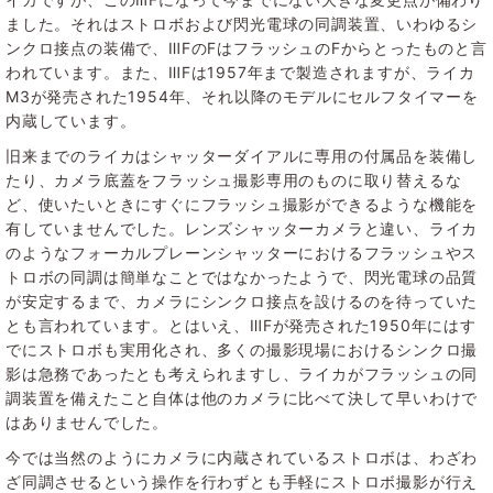
ました。それはストロボおよび閃光電球の同調装置、いわゆるシ
ンクロ接点の装備で、ⅢFのFはフラッシュのFからとったものと言
われています。また、ⅢFは1957年まで製造されますが、ライカ
M3が発売された1954年、それ以降のモデルにセルフタイマーを
内蔵しています。
旧来までのライカはシャッターダイアルに専用の付属品を装備し
たり、カメラ底蓋をフラッシュ撮影専用のものに取り替えるな
ど、使いたいときにすぐにフラッシュ撮影ができるような機能を
有していませんでした。レンズシャッターカメラと違い、ライカ
のようなフォーカルプレーンシャッターにおけるフラッシュやス
トロボの同調は簡単なことではなかったようで、閃光電球の品質
が安定するまで、カメラにシンクロ接点を設けるのを待っていた
とも言われています。とはいえ、ⅢFが発売された1950年にはす
でにストロボも実用化され、多くの撮影現場におけるシンクロ撮
影は急務であったとも考えられますし、ライカがフラッシュの同
調装置を備えたこと自体は他のカメラに比べて決して早いわけで
はありませんでした。
今では当然のようにカメラに内蔵されているストロボは、わざわ
ざ同調させるという操作を行わずとも手軽にストロボ撮影が行え