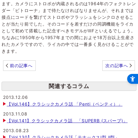
ます。カメラにストロボが内蔵されるのは1964年のフォクトレン
ダー「ビトローナ」まで待たなければなりませんが、それまでは
接点にコードを繋げてストロボやフラッシュをシンクロさせるこ
とが当たり前でした。そのコードを差すだけの同調機能をライカ
として初めて搭載した記念すべきモデルがⅢFといえるでしょう。
ちなみに1950年から1957年までの間におよそ18万台以上生産さ
れたカメラですので、ライカの中では一番多く見かけることがで
きます。
前の記事へ
次の記事へ
関連するコラム
2013.12.06
【Vol.146】クラシックカメラ話 「Penti（ペンティ）」
2013.11.08
【Vol.141】クラシックカメラ話 「SUPERB (スパーブ)」
2013.08.23
【Vol.130】クラシックカメラ話「テナックスⅠ型 Ⅱ型」