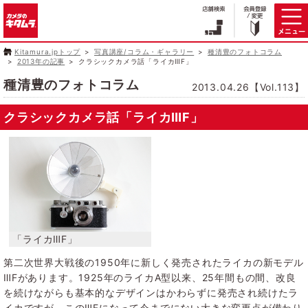
Kitamura.jpトップ
写真講座/コラム・ギャラリー
種清豊のフォトコラム
2013年の記事
クラシックカメラ話「ライカⅢF」
種清豊のフォトコラム
2013.04.26【Vol.113】
クラシックカメラ話「ライカⅢF」
第二次世界大戦後の1950年に新しく発売されたライカの新モデル
ⅢFがあります。1925年のライカA型以来、25年間もの間、改良
を続けながらも基本的なデザインはかわらずに発売され続けたラ
イカですが、このⅢFになって今までにない大きな変更点が備わり