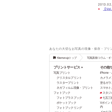
2013.02
【Vo
あなたの大切なお写真の現像・保存・プリ
Kitamura.jpトップ
写真講座/コラム・ギ
プリントサービス »
その他サ
写真プリント
iPhon
クリスタルプリント
カメラメ
ラスタープリント
塗るガラ
ネガフィルム現像・プリント
スマホト.j
フォトブック
スタジ
フォトプラスブック
七五三
ポケットブック
Vポイン
内
フォトブックリング
メールマ