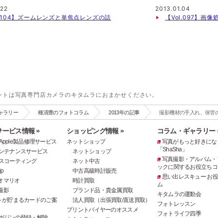
.22
2013.01.04
l.104】ズームレンズと単焦点レンズの話
【Vol.097】
ントは写真専門店カメラのキタムラにおまかせください。
ャラリー
種清豊のフォトコラム
2013年の記事
撮影機材の手入れ、保管
ービス情報 »
ショッピング情報 »
コラム・ギャラリー 
e・Apple製品修理サービス
ネットショップ
写真がもっと好きにな
「ShaSha」
ンテナンスサービス
ネットショップ
写真撮影・アルバム・
スコーティング
ネット中古
ックに関するお役立ちコ
p
中古高級時計販売
思い出レスキュー お
オマリオ
時計買取
ム
撮影
ブランド品・貴金属買取
キタムラの運動会
トが貯まるカードのご案
法人買取（出張買取/直送買取）
フォトレッスン
プリントバイヤーのオススメ
フォトライフ四季
ガジンの登録・解除