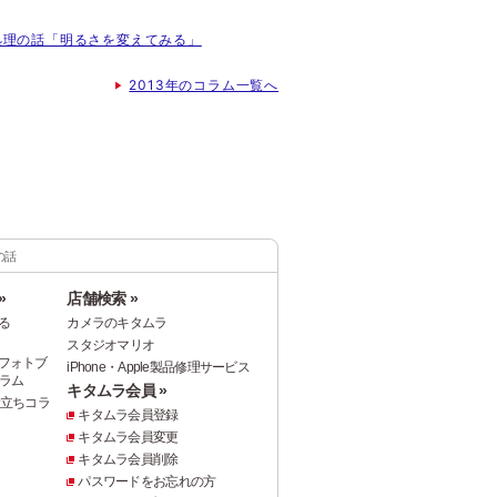
画像処理の話「明るさを変えてみる」
2013年のコラム一覧へ
の話
»
店舗検索 »
る
カメラのキタムラ
スタジオマリオ
フォトブ
iPhone・Apple製品修理サービス
ラム
キタムラ会員 »
役立ちコラ
キタムラ会員登録
キタムラ会員変更
キタムラ会員削除
パスワードをお忘れの方