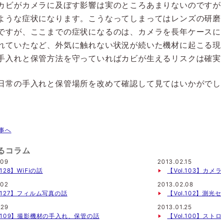
カビがカメラに及ぼす影響は実のところあまりないのです
ような症状になります。こうなってしまってはレンズの研
ですが、ここまでの症状になるのは、カメラを長年ケース
れていたなど、外気に触れない状況が続いた機材に起こる
手入れと保管方法を守っていればカビが生えるリスクは確
日常の手入れと保管場所を改めて確認して見てはいかがで
事へ
るコラム
.09
2013.02.15
.128】WiFiの話
【Vol.103】カ
.02
2013.02.08
l.127】フィルム写真の話
【Vol.102】測
.29
2013.01.25
l.109】撮影機材の手入れ、保管の話
【Vol.100】スト