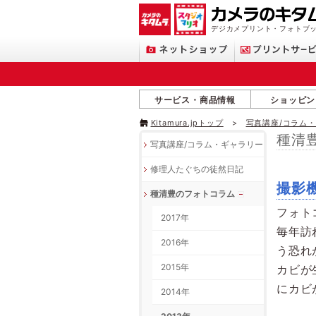
デジカメプリント・フォトブッ
サービス・商品情報
ショッピン
Kitamura.jpトップ
写真講座/コラム
種清
写真講座/コラム・ギャラリー
修理人たぐちの徒然日記
撮影
種清豊のフォトコラム
フォト
2017年
毎年訪
2016年
う恐れ
2015年
カビが
にカビ
2014年