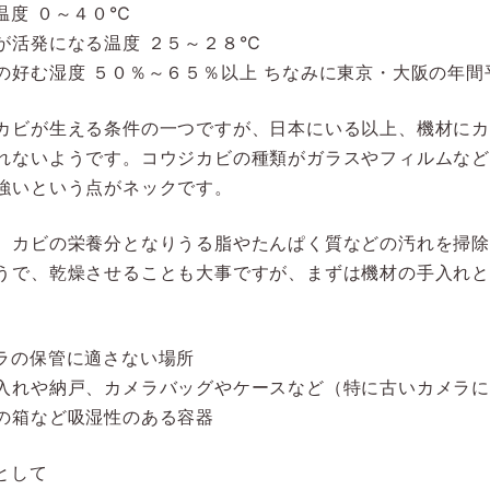
温度 ０～４０℃
が活発になる温度 ２５～２８℃
の好む湿度 ５０％～６５％以上 ちなみに東京・大阪の年間
カビが生える条件の一つですが、日本にいる以上、機材に
れないようです。コウジカビの種類がガラスやフィルムな
強いという点がネックです。
、カビの栄養分となりうる脂やたんぱく質などの汚れを掃
うで、乾燥させることも大事ですが、まずは機材の手入れ
ラの保管に適さない場所
入れや納戸、カメラバッグやケースなど（特に古いカメラ
の箱など吸湿性のある容器
として