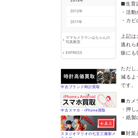
2013年
■生育
2012年
・活動
・カビ
2011年
上記は
ママカメラマン山ちゃんの
写真教室
逃れら
燥にも
EXPRESS
ただし
減るよ
です。
中古ブランド時計買取
■カメ
・押し
中古スマホ・iPhone買取
・紙製
■対策
スタジオマリオの七五三撮影メ
ニュー