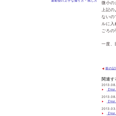
運動会の上手な撮り方・残し方
微小の
上記の
ないの
ルに入
ごろの
一度、
前の記
関連す
2013.08
【Vol
2013.08
【Vo
2013.03
【Vo