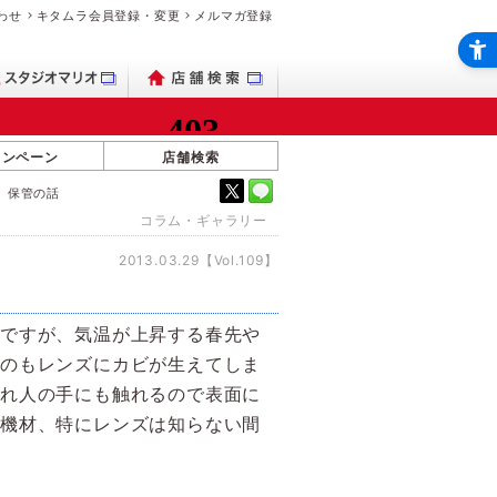
わせ
キタムラ会員登録・変更
メルマガ登録
ャンペーン
店舗検索
、保管の話
コラム・ギャラリー
2013.03.29【Vol.109】
法ですが、気温が上昇する春先や
うのもレンズにカビが生えてしま
され人の手にも触れるので表面に
る機材、特にレンズは知らない間