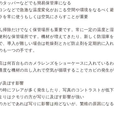
のタッパーなどでも簡易保管庫になる
コンなどで急激な温度変化がおこる空間や環境をなるべく
ラを常に使うもしくは空気にさらすことが重要
ん掃除だけでなく保管場所も重要です。常に一定の温度と
便利な保管場所です。機材が増えてきたり、新しく防湿庫
で、導入が難しい場合は乾燥剤とカビ防止剤を定期的に入
のも一つの手です。
店は何百台ものカメラレンズをショーケースに入れている
適度な機材の出し入れで空気が循環することでカビの発生
が及ぼす影響
の時にフレアが多く発生したり、写真のコントラストが低
よりはクモリの方が写りに及ぼす影響が強い
のカビであれば写りに影響は殆どないが、繁殖の原因になる