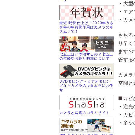
・大型
・エア
・カメ
最短1時間仕上げ！2023年うさ
ぎ年の年賀状印刷はカメラのキ
タムラで！
もちろ
り早く
ますの
七五三はいつ頃するの？七五三
の年齢やお参り時期について
管する
カメラ
DVDダビング・ビデオダビン
空間と
グならカメラのキタムラにお任
せ
■カビ
・逆光
カメラと写真のコラムサイト
・カビ
・多少