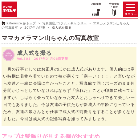
Kitamura.jpトップ
写真講座/コラム・ギャラリー
ママカメラマン山ちゃん
の写真教室
2017年の記事
成人式を撮る
ママカメラマン山ちゃんの写真教室
成人式を撮る
Vol.303 2017年01月06日更新
一月の行事としてはお正月のほかに成人式があります。個人的には寒
い時期に着物を着ていたので袖が寒くて「寒ーい！！！」と言いなが
ら友達と一緒に会場に向かったことと、写真館で同じポーズのまま何
分間かじっとしていなければならず「疲れた」ことが印象に残ってい
ますが、しばらく会っていなかった友人とおしゃべりできて楽しい一
日でもありました。今は友達の子供たちが新成人の年齢になっている
ため、友達の娘さんとか仕事で成人式の前撮りをすることが多くなり
ました。今回は成人式の記念写真を撮ってみましょう。
アップは髪飾りが見える側がおすすめ