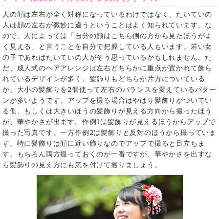
人の顔は左右が全く対称になっているわけではなく、たいていの
人は顔の左右が微妙に違うということはよく知られています。な
ので、人によっては「自分の顔はこちら側の方から見たほうがよ
く見える」と言うことを自分で把握している人もいます。若い女
の子であればたいていの人がそう思っているかもしれません。た
だ、成人式のヘアアレンジは左右どちらかに重点が置かれて飾ら
れているデザインが多く、髪飾りもどちらか片方についている
か、大小の髪飾りを2個使って左右のバランスを変えているパター
ンが多いようです。アップを撮る場合はやはり髪飾りがついてい
る側、もしくは大きいほうの髪飾りが見える方向から撮ったほう
が、華やかさが出ます。作例1は髪飾りが見えるほうからアップで
撮った写真です。一方作例2は髪飾りと反対のほうから撮っていま
す。特に髪飾りは顔に近い飾りなのでアップで撮ると目立ちま
す。もちろん両方撮っておくのが一番ですが、華やかさを出すな
ら髪飾りの見え方にも気を付けて撮りましょう。