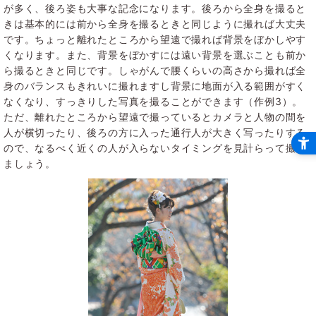
が多く、後ろ姿も大事な記念になります。後ろから全身を撮ると
きは基本的には前から全身を撮るときと同じように撮れば大丈夫
です。ちょっと離れたところから望遠で撮れば背景をぼかしやす
くなります。また、背景をぼかすには遠い背景を選ぶことも前か
ら撮るときと同じです。しゃがんで腰くらいの高さから撮れば全
身のバランスもきれいに撮れますし背景に地面が入る範囲がすく
なくなり、すっきりした写真を撮ることができます（作例3）。
ただ、離れたところから望遠で撮っているとカメラと人物の間を
人が横切ったり、後ろの方に入った通行人が大きく写ったりする
ので、なるべく近くの人が入らないタイミングを見計らって撮り
ましょう。