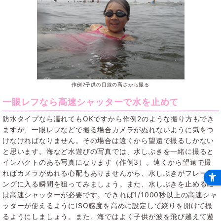
作例2子供の目線の高さから撮る
一眼レフなら高速シャッターで水を止めて
防水タイプなら濡れてもOKですから作例2のような撮り方もでき
ますが、一眼レフなどで撮る場合カメラがぬれないように気をつ
けなければなりません。その場合は遠くから望遠で撮るしかない
と思います。海など水遊びの写真では、水しぶきを一緒に撮ると
インパクトのある写真になります（作例3）。遠くから望遠で撮
ればカメラがぬれる心配もありませんから、水しぶきがフレーミ
ングに入る瞬間を狙ってみましょう。また、水しぶきを止めるに
は高速シャッターが必要です。できれば1/1000秒以上の高速シャ
ッターが使えるようにISO感度を高めに設定して絞りを開けて撮
るようにしましょう。また、海ではよく子供が波を飛び越えて遊