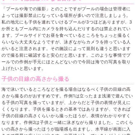
「プールや海での撮影」とのことですがプールの場合は管理者に
よっては撮影禁止になっている場所が多いので注意しましょう。
私の地元にも子供を連れていけるプールが3つほどありますが、3
か所ともプール内にカメラを持ち込んだりするのは禁止されてい
ます。プールサイドでお昼を食べているところをちょっと撮るく
らいなら大丈夫なようですが、泳ぎながらカメラを持っている人
がいると注意されます。その施設によって規則も違うと思います
ので撮る前に確認すると安心だと思います。このような事情でプ
ールでの作例が手元にほとんどないので今回は海での写真を取り
上げたいと思います。
子供の目線の高さから撮る
海で泳いでいるところなどを撮る場合はなるべく子供の目線の高
さから撮るのがおすすめです。作例1は立ったまま浅瀬で遊んでい
る子供の写真を撮っていますが、上からだと子供の表情が見えに
くくなります。子供を撮るときの基本ではありますが、できれば
子供の目線の高さくらいから撮ったほうが、表情がわかりやすく
なります。作例2は子供と一緒に泳ぎながら撮りました。このくら
いの高さから撮ったほうが臨場感も出ますし、水平線が画面に入