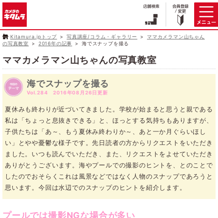
Kitamura.jpトップ
写真講座/コラム・ギャラリー
ママカメラマン山ちゃん
の写真教室
2016年の記事
海でスナップを撮る
ママカメラマン山ちゃんの写真教室
海でスナップを撮る
Vol.284 2016年08月26日更新
夏休みも終わりが近づいてきました。学校が始まると思うと親である
私は「ちょっと息抜きできる」と、ほっとする気持ちもありますが、
子供たちは「あ～、もう夏休み終わりか～、あと一か月ぐらいほし
い」とやや憂鬱な様子です。先日読者の方からリクエストをいただき
ました。いつも読んでいただき、また、リクエストをよせていただき
ありがとうございます。海やプールでの撮影のヒントを、とのことで
したのでおそらくこれは風景などではなく人物のスナップであろうと
思います。今回は水辺でのスナップのヒントを紹介します。
プールでは撮影NGな場合が多い