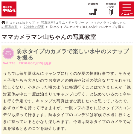
Kitamura.jpトップ
写真講座/コラム・ギャラリー
ママカメラマン山ちゃん
の写真教室
2016年の記事
防水タイプのカメラで楽しい水中のスナップを撮る
ママカメラマン山ちゃんの写真教室
防水タイプのカメラで楽しい水中のスナップ
を撮る
Vol.278 2016年07月15日更新
うちでは毎年夏休みにキャンプに行くのが夏の恒例行事です。そろそ
ろ子供たちも大きいのでお友達との約束や部活の試合などでそれぞれ
忙しくなり、小さかった頃のように毎週行くことはできませんが「絶
対夏休み中に一度は泊まりでキャンプに行く」と決めているので今年
も行く予定です。キャンプの写真はぜひ残したいと思っているので、
必ずカメラを持って行きますが、一眼レフのほかに防水タイプのコン
デジも持って行きます。防水タイプのコンデジは家族で水辺に行くと
きに持っているとかなり楽しめます。今週は防水タイプのカメラで写
真を撮るときのコツを紹介します。