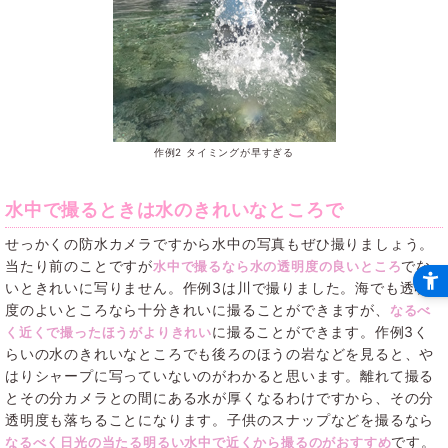
作例2 タイミングが早すぎる
水中で撮るときは水のきれいなところで
せっかくの防水カメラですから水中の写真もぜひ撮りましょう。
当たり前のことですが
でな
水中で撮るなら水の透明度の良いところ
いときれいに写りません。作例3は川で撮りました。海でも透明
度のよいところなら十分きれいに撮ることができますが、
なるべ
に撮ることができます。作例3く
く近くで撮ったほうがよりきれい
らいの水のきれいなところでも後ろのほうの岩などを見ると、や
はりシャープに写っていないのがわかると思います。離れて撮る
とその分カメラとの間にある水が厚くなるわけですから、その分
透明度も落ちることになります。子供のスナップなどを撮るなら
です。
なるべく日光の当たる明るい水中で近くから撮るのがおすすめ