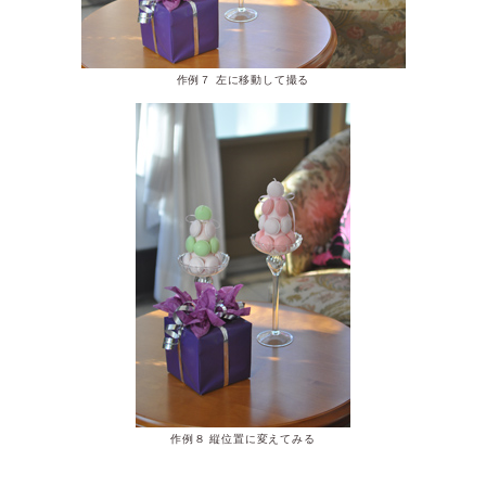
作例７ 左に移動して撮る
作例８ 縦位置に変えてみる