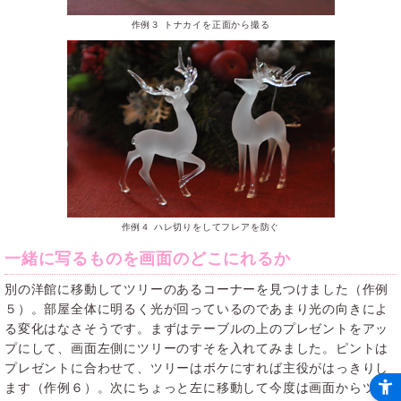
作例３ トナカイを正面から撮る
作例４ ハレ切りをしてフレアを防ぐ
一緒に写るものを画面のどこにれるか
別の洋館に移動してツリーのあるコーナーを見つけました（作例
５）。部屋全体に明るく光が回っているのであまり光の向きによ
る変化はなさそうです。まずはテーブルの上のプレゼントをアッ
プにして、画面左側にツリーのすそを入れてみました。ピントは
プレゼントに合わせて、ツリーはボケにすれば主役がはっきりし
ます（作例６）。次にちょっと左に移動して今度は画面からツリ