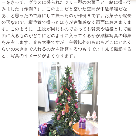
ーをきって、グラスに盛られたツリー型のお菓子と一緒に撮って
みました（作例７）。このままだと空いた空間が中途半端だな
あ、と思ったので縦にして撮ったのが作例８です。お菓子が縦長
の形なので、縦位置で撮ったほうが違和感なく画面におさまりま
す。このように、主役が同じものであっても背景や脇役として画
面に入るものがどこにどのように入ってくるかが結構写真の印象
を左右します。光も大事ですが、主役以外のものもどこにどれく
らいの大きさで入れるのかを計算するつもりでよく見て撮影する
と、写真のイメージがよくなります。