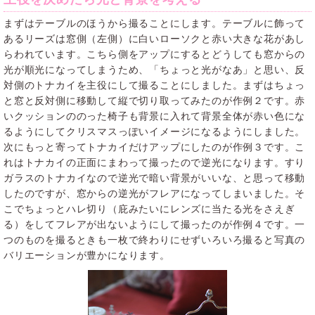
まずはテーブルのほうから撮ることにします。テーブルに飾って
あるリーズは窓側（左側）に白いローソクと赤い大きな花があし
らわれています。こちら側をアップにするとどうしても窓からの
光が順光になってしまうため、「ちょっと光がなあ」と思い、反
対側のトナカイを主役にして撮ることにしました。まずはちょっ
と窓と反対側に移動して縦で切り取ってみたのが作例２です。赤
いクッションののった椅子も背景に入れて背景全体が赤い色にな
るようにしてクリスマスっぽいイメージになるようにしました。
次にもっと寄ってトナカイだけアップにしたのが作例３です。こ
れはトナカイの正面にまわって撮ったので逆光になります。すり
ガラスのトナカイなので逆光で暗い背景がいいな、と思って移動
したのですが、窓からの逆光がフレアになってしまいました。そ
こでちょっとハレ切り（庇みたいにレンズに当たる光をさえぎ
る）をしてフレアが出ないようにして撮ったのが作例４です。一
つのものを撮るときも一枚で終わりにせずいろいろ撮ると写真の
バリエーションが豊かになります。