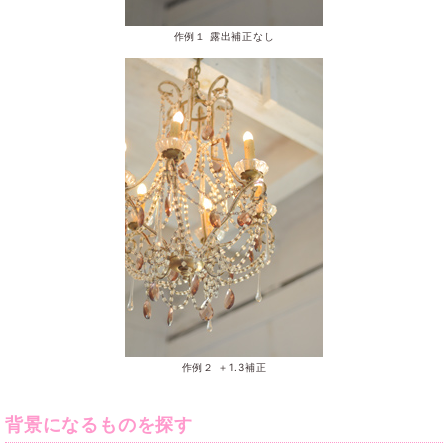
作例１ 露出補正なし
作例２ ＋1.3補正
背景になるものを探す