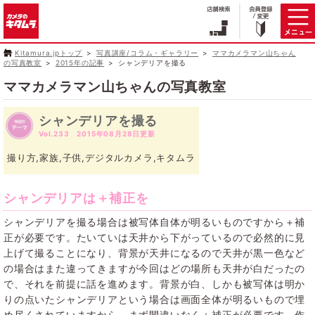
Kitamura.jpトップ
写真講座/コラム・ギャラリー
ママカメラマン山ちゃん
の写真教室
2015年の記事
シャンデリアを撮る
ママカメラマン山ちゃんの写真教室
シャンデリアを撮る
Vol.233 2015年08月28日更新
撮り方,家族,子供,デジタルカメラ,キタムラ
シャンデリアは＋補正を
シャンデリアを撮る場合は被写体自体が明るいものですから＋補
正が必要です。たいていは天井から下がっているので必然的に見
上げて撮ることになり、背景が天井になるので天井が黒一色など
の場合はまた違ってきますが今回はどの場所も天井が白だったの
で、それを前提に話を進めます。背景が白、しかも被写体は明か
りの点いたシャンデリアという場合は画面全体が明るいもので埋
め尽くされていますから、まず間違いなく＋補正が必要です。作