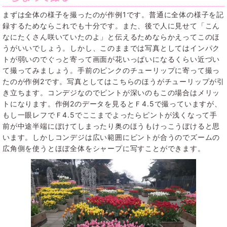
まずは全体の様子を撮ったのが作例1です。普通に全体の様子を記
録するためならこれでも十分です。また、後で人に見せて「こん
なにたくさん咲いていたのよ」と伝えるためならかえってこのほ
うがいいでしょう。しかし、このままでは写真としてはインパク
トが弱いのでぐっと寄って画面が花いっぱいになるくらい近づい
て撮ってみましょう。手前のピンクのチューリップに寄って撮っ
たのが作例2です。写真としてはこちらのほうがチューリップが引
き立ちます。コンデジなのでピントが深いのもこの場合はメリッ
トになります。作例2のデータを見るとＦ4.5で撮っていますが、
もし一眼レフでＦ4.5でここまでよったらピントが浅くなって手
前が中途半端にぼけてしまったり奥のほうもけっこうぼけると思
います。しかしコンデジは広い範囲にピントが合うのでズームの
広角側を使うとほぼ全体をシャープに写すことができます。