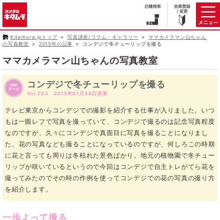
Kitamura.jpトップ
写真講座/コラム・ギャラリー
ママカメラマン山ちゃん
の写真教室
2015年の記事
コンデジで冬チューリップを撮る
ママカメラマン山ちゃんの写真教室
コンデジで冬チューリップを撮る
Vol.203 2015年01月30日更新
テレビ東京からコンデジでの撮影を紹介する仕事が入りました。いつ
もは一眼レフで写真を撮っていて、コンデジで撮るのは記念写真程度
なのですが、久々にコンデジで真面目に写真を撮ることになりまし
た。花の写真なども撮ることになっているのですが、何しろこの時期
に花と言っても周りは冬枯れた景色ばかり。地元の植物園で冬チュー
リップが咲いているというので今回はコンデジで自主トレがてら花を
撮ってみたのでその時の作例を使ってコンデジでの花の写真の撮り方
を紹介します。
一歩よって撮る