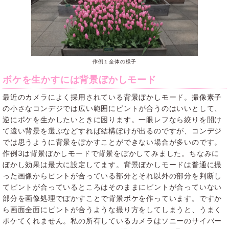
作例１全体の様子
ボケを生かすには背景ぼかしモード
最近のカメラによく採用されている背景ぼかしモード。撮像素子
の小さなコンデジでは広い範囲にピントが合うのはいいとして、
逆にボケを生かしたいときに困ります。一眼レフなら絞りを開け
て遠い背景を選ぶなどすれば結構ぼけが出るのですが、コンデジ
では思うように背景をぼかすことができない場合が多いのです。
作例3は背景ぼかしモードで背景をぼかしてみました。ちなみに
ぼかし効果は最大に設定してます。背景ぼかしモードは普通に撮
った画像からピントが合っている部分とそれ以外の部分を判断し
てピントが合っているところはそのままにピントが合っていない
部分を画像処理でぼかすことで背景ボケを作っています。ですか
ら画面全面にピントが合うような撮り方をしてしまうと、うまく
ボケてくれません。私の所有しているカメラはソニーのサイバー