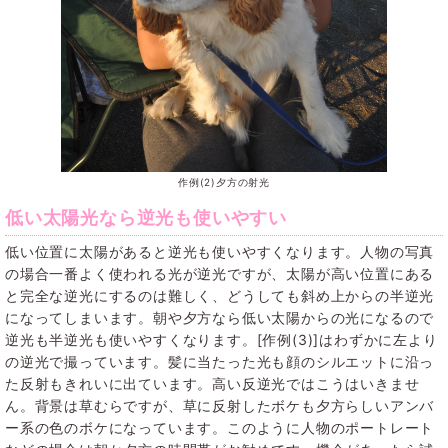
作例(2)夕方の射光
低い太陽光なら逆光も使いやすい
低い位置に太陽があると逆光も使いやすくなります。人物の写真
の場合一番よく使われる光が逆光ですが、太陽が高い位置にある
と完全な逆光にするのは難しく、どうしても斜め上からの半逆光
になってしまいます。朝や夕方なら低い太陽からの光になるので
逆光も半逆光も使いやすくなります。[作例(3)]はわずかに左より
の逆光で撮っています。髪に当たった光も顔のシルエットに沿っ
た反射もきれいに出ています。高い反逆光ではこうはいきませ
ん。背景は草むらですが、草に反射したボケも夕方らしいアンバ
ー系の色のボケになっています。このように人物のポートレート