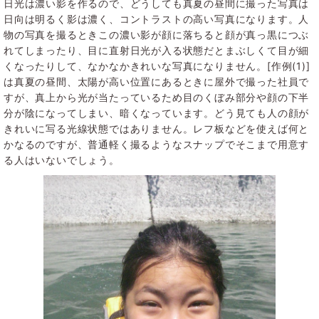
日光は濃い影を作るので、どうしても真夏の昼間に撮った写真は
日向は明るく影は濃く、コントラストの高い写真になります。人
物の写真を撮るときこの濃い影が顔に落ちると顔が真っ黒につぶ
れてしまったり、目に直射日光が入る状態だとまぶしくて目が細
くなったりして、なかなかきれいな写真になりません。[作例(1)]
は真夏の昼間、太陽が高い位置にあるときに屋外で撮った社員で
すが、真上から光が当たっているため目のくぼみ部分や顔の下半
分が陰になってしまい、暗くなっています。どう見ても人の顔が
きれいに写る光線状態ではありません。レフ板などを使えば何と
かなるのですが、普通軽く撮るようなスナップでそこまで用意す
る人はいないでしょう。