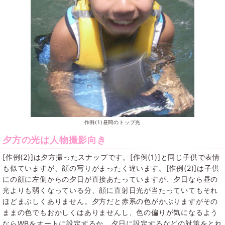
作例(1)昼間のトップ光
夕方の光は人物撮影向き
[作例(2)]は夕方撮ったスナップです。[作例(1)]と同じ子供で表情
も似ていますが、顔の写りがまったく違います。[作例(2)]は子供
にの顔に左側からの夕日が直接あたっていますが、夕日なら昼の
光よりも弱くなっている分、顔に直射日光が当たっていてもそれ
ほどまぶしくありません。夕方だと赤系の色がかぶりますがその
ままの色でもおかしくはありませんし、色の偏りが気になるよう
ならWBをオートに設定するか、夕日に設定するなどの対策をとれ