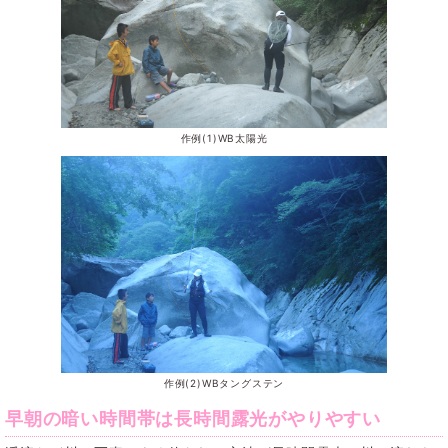
作例(1)WB太陽光
作例(2)WBタングステン
早朝の暗い時間帯は長時間露光がやりやすい