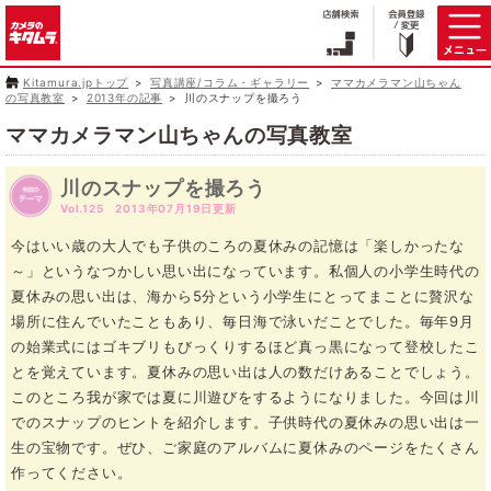
Kitamura.jpトップ
写真講座/コラム・ギャラリー
ママカメラマン山ちゃん
の写真教室
2013年の記事
川のスナップを撮ろう
ママカメラマン山ちゃんの写真教室
川のスナップを撮ろう
Vol.125 2013年07月19日更新
今はいい歳の大人でも子供のころの夏休みの記憶は「楽しかったな
～」というなつかしい思い出になっています。私個人の小学生時代の
夏休みの思い出は、海から5分という小学生にとってまことに贅沢な
場所に住んでいたこともあり、毎日海で泳いだことでした。毎年9月
の始業式にはゴキブリもびっくりするほど真っ黒になって登校したこ
とを覚えています。夏休みの思い出は人の数だけあることでしょう。
このところ我が家では夏に川遊びをするようになりました。今回は川
でのスナップのヒントを紹介します。子供時代の夏休みの思い出は一
生の宝物です。ぜひ、ご家庭のアルバムに夏休みのページをたくさん
作ってください。