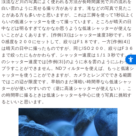
渓流など川の写真によく使われる方法が長時間露光で川の流れを
白い雲のように見せる撮り方があります。滝などの写真で見たこ
とがある方も多いかと思いますが、これは三脚を使って1秒以上く
らいの低速シャッターを使って撮っています。ところが晴天の日
中などは明るすぎてなかなか思うような低速シャッターが使えな
いことがよくあります。[作例(3)]はシャッター速度3秒です。IS
O感度を２００にセットして、絞りはF１８です。一方[作例(4)]
は晴天の日中に撮ったものですが、同じISO２００、絞りはF３６
まで絞ったにもかかわらず、シャッター速度は１/１３秒です。こ
のシャッター速度では[作例(3)]のように水を雲のようにふわっと
ブラすことができません。NDフィルターを使えば、もっと低速シ
ャッターを使うことができますが、カメラとレンズでできる範囲
ではこの辺が限度です。早朝のまだ薄暗い時間帯なら低速シャッ
ターがが使いやすいので（逆に高速シャッターが使えない）、こ
の時間帯に撮るときは低速シャッターを中心に使う写真に挑戦す
るといいと思います。