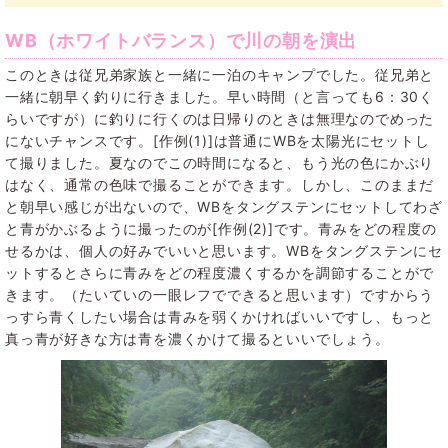
WB（ホワイトバランス）で川の朝を演出
このときは従兄弟家族と一緒に一泊のキャンプでした。従兄弟と
一緒に朝早く釣りに行きました。早い時間（と言っても6：30く
らいですが）に釣りに行くのは日帰りのときは無理なのでめった
にないチャンスです。[作例(1)]は普通にWBを太陽光にセットし
て撮りました。夏なのでこの時間になると、もう光の色にかぶり
はなく、通常の色味で撮ることができます。しかし、このままだ
と朝早い感じが出ないので、WBをタングステンにセットしてわざ
と青がかぶるように撮ったのが[作例(2)]です。青みをどの程度の
せるかは、個人の好みでいいと思います。WBをタングステンにセ
ットするとさらに青みをどの程度濃くするかを調節することがで
きます。（たいていの一眼レフでできると思います）ですからう
っすら青くしたい場合は青みを弱くかければいいですし、もっと
真っ青が好きな方は青を濃くかけて撮るといいでしょう。