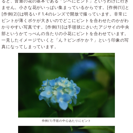
ると、普通の花の基本である「シベにピント」というわけに行き
ません。小さな花がいっぱい集まっているからです。[作例(1)]と
[作例(2)]は明るいＦ1.4のレンズで開放で撮っています。非常に
ピントが薄くボケが大きいのでどこにピントを合わせたのかがわ
かりやすい写真です。[作例(1)]は手毬状にさいたアジサイの中央
部というかてっぺんの当たりの小花にピントを合わせています。
一見したイメージでいくと「ん？ピンボケか？」という印象の写
真になってしまっています。
作例(1)手毬の中心あたりにピント