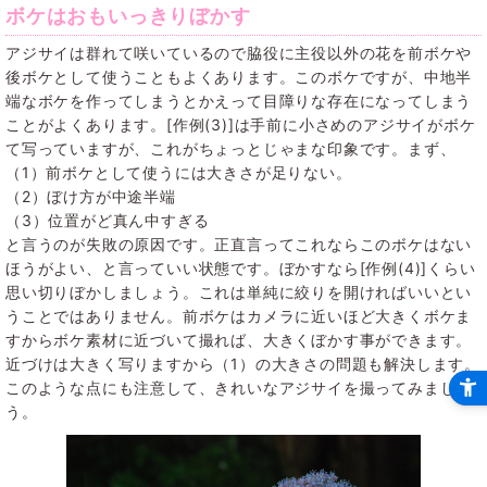
ボケはおもいっきりぼかす
アジサイは群れて咲いているので脇役に主役以外の花を前ボケや
後ボケとして使うこともよくあります。このボケですが、中地半
端なボケを作ってしまうとかえって目障りな存在になってしまう
ことがよくあります。[作例(3)]は手前に小さめのアジサイがボケ
て写っていますが、これがちょっとじゃまな印象です。まず、
（1）前ボケとして使うには大きさが足りない。
（2）ぼけ方が中途半端
（3）位置がど真ん中すぎる
と言うのが失敗の原因です。正直言ってこれならこのボケはない
ほうがよい、と言っていい状態です。ぼかすなら[作例(4)]くらい
思い切りぼかしましょう。これは単純に絞りを開ければいいとい
うことではありません。前ボケはカメラに近いほど大きくボケま
すからボケ素材に近づいて撮れば、大きくぼかす事ができます。
近づけは大きく写りますから（1）の大きさの問題も解決します。
このような点にも注意して、きれいなアジサイを撮ってみましょ
う。