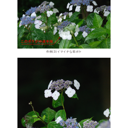
作例(3)イマイチな前ボケ