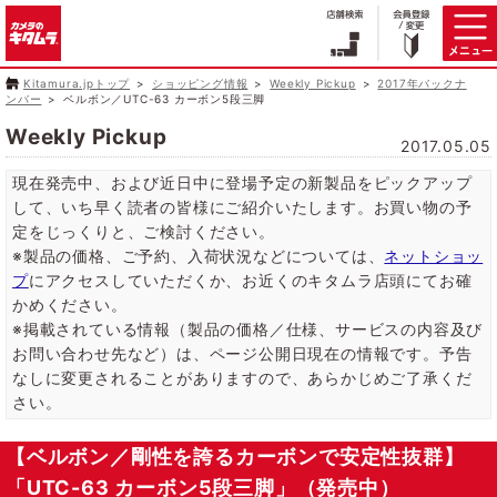
Kitamura.jpトップ
ショッピング情報
Weekly Pickup
2017年バックナ
ンバー
ベルボン／UTC-63 カーボン5段三脚
Weekly Pickup
2017.05.05
現在発売中、および近日中に登場予定の新製品をピックアップ
して、いち早く読者の皆様にご紹介いたします。お買い物の予
定をじっくりと、ご検討ください。
※製品の価格、ご予約、入荷状況などについては、
ネットショッ
プ
にアクセスしていただくか、お近くのキタムラ店頭にてお確
かめください。
※掲載されている情報（製品の価格／仕様、サービスの内容及び
お問い合わせ先など）は、ページ公開日現在の情報です。予告
なしに変更されることがありますので、あらかじめご了承くだ
さい。
【ベルボン／剛性を誇るカーボンで安定性抜群】
「UTC-63 カーボン5段三脚」（発売中）