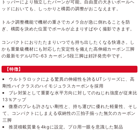
トッパーにより独立したパーンが可能。自由度の大きいボールヘ
ッドにおいても、しっかりと構図の調整がおこなえます。
トルク調整機能で機材の重さでカメラ台が急に倒れることを防
ぎ、構図を決めた位置でボールが止まりすばやく撮影できます。
コンパクトにおりたたまりいつでも持ち出したくなる快適さ。し
かも重量級機材にも対応した安定性を備えた高伸縮カーボン三脚
の最新モデルUTC-63 カーボン5段三脚は好評発売中です。
【特徴】
ウルトラロックによる驚異の伸縮性を誇るUTシリーズに、高
剛性ハイクラスのハイモジュラスカーボンを採用
ブレ対策として重要な水平方向に対してのねじれ強度が従来比
13％アップ
微塵のブレも許さない剛性と、持ち運びに優れた軽量性、そし
て、コンパクトにしまえる収納性の三拍子揃った無欠のカーボン
三脚
推奨積載質量を4kgに設定。プロ用一眼を意識した製品