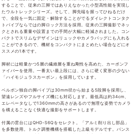
することで、従来の三脚ではありえなかった小型高性能を実現し
たウルトレックシリーズ。そして、脚先端を握ってひねるだけ
で、全段を一気に固定・解除することがでるダイレクトコンタク
トパイプならではの脚ロック方法を採用。従来の三脚撮影でネッ
クとされる重量や設置までの手間が大幅に軽減されました。コン
パクトでスリムなデザインはリュックやカメラバッグにも入れる
ことができるので、機材をコンパクトにまとめたい場合などにオ
ススメの1本です。
脚材には軽量かつ5層の繊維層を重ね剛性を高めた、カーボンフ
ァイバーを使用。一番太い最上段には、さらに硬く変形の少ない
「ハイモジュラスカーボン」を採用しています。
ベルボン独自の脚パイプは30mm径から始まる5段脚を採用し、
望遠レンズやフルサイズ機にも対応します。最低高は約34cm、
エレベータなしで1360mmの高さがあるので無理な姿勢でカメラ
を構えることなく快適な撮影をサポートします。
付属の雲台にはQHD-S6Qをセレクト。「アルミ削り出し部品」
を多数使用。トルク調整機構を搭載した上級モデルです。パンス