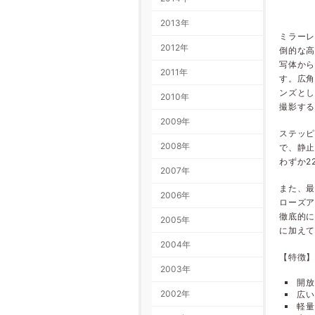
2013年
ミラーレ
2012年
倒的な高
写体か
2011年
す。広
ンズとし
2010年
撮影す
2009年
ステッピ
2008年
で、静止
わずか2
2007年
また、最
2006年
ローズア
徹底的に
2005年
に加え
2004年
【特徴
2003年
開放
2002年
広い
軽量