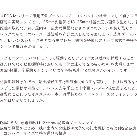
スEOS Mシリーズ用超広角ズームレンズ。コンパクトで軽量、そして何より
画質を実現レンズです。35mm判換算で18-35mm相当の広い画角を生かし、
ら距離を取れない狭い屋内や、広大な風景などさまざまなシーンを切り取りま
角レンズならではのパース、遠近感を存分に楽しんでみましょう。広角ズーム
て、EFレンズシリーズ初となる手ブレ補正機構を搭載しスナップ感覚で手持
るシーンで威力を発揮します。
ングモーター（STM）によって駆動するリアフォーカス機構を採用すること
画だけでなく動画撮影時においても非常に速くてなめらかなAFを実現します
20gの軽量、全長約６センチといつでも持ち歩ける気軽さがポイントです。
短撮影距離は0.15m、最大撮影倍率は望遠側で0.3倍を実現し、より被写体を
ップした撮影が可能です。レンズ光学系には非球面レンズを2枚使用するなど
画質にこだわったオススメの一本。お手持ちのEOS Mシリーズのラインナッ
てみてはいかがでしょうか。
】
F値4-5.6、焦点距離11-22mmの超広角ズームレンズ
広角で風景をはじめ、狭い室内での撮影や大勢での記念撮影にも便利な超広角
・コンパクトサイズで持ち運びも快適