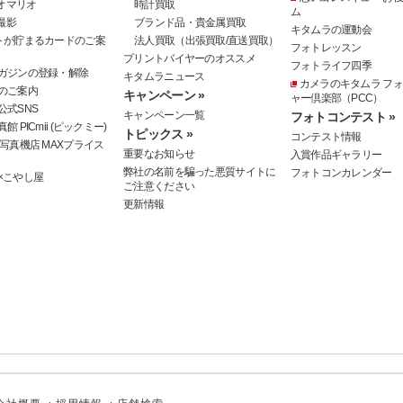
オマリオ
時計買取
ム
撮影
ブランド品・貴金属買取
キタムラの運動会
トが貯まるカードのご案
法人買取（出張買取/直送買取）
フォトレッスン
プリントバイヤーのオススメ
フォトライフ四季
ガジンの登録・解除
キタムラニュース
カメラのキタムラ フ
のご案内
キャンペーン »
ャー倶楽部（PCC）
公式SNS
キャンペーン一覧
フォトコンテスト »
 PICmii (ピックミー)
トピックス »
コンテスト情報
写真機店 MAXプライス
重要なお知らせ
入賞作品ギャラリー
弊社の名前を騙った悪質サイトに
フォトコンカレンダー
×こやし屋
ご注意ください
更新情報