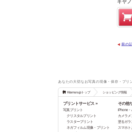
キヤノン
前の
あなたの大切なお写真の現像・保存・プリ
Kitamura.jpトップ
ショッピング情報
プリントサービス »
その他サ
写真プリント
iPhon
クリスタルプリント
カメラメ
ラスタープリント
塗るガラ
ネガフィルム現像・プリント
スマホト.j