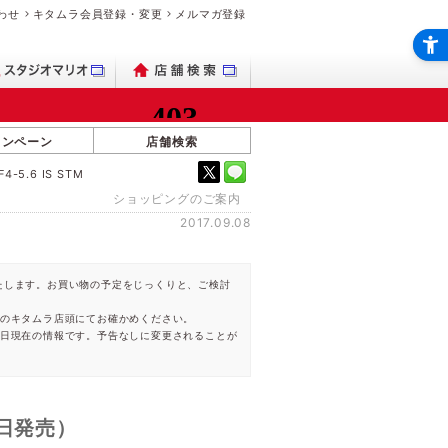
わせ
キタムラ会員登録・変更
メルマガ登録
ャンペーン
店舗検索
-5.6 IS STM
ショッピングのご案内
2017.09.08
たします。お買い物の予定をじっくりと、ご検討
のキタムラ店頭にてお確かめください。
開日現在の情報です。予告なしに変更されることが
11日発売）