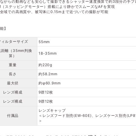
ながらの動画なども安心して撮影できるシャッター速度換算で約3段分の手ブ
M（ステッピングモーター）搭載により静かでスムーズなAFを実現
全域での高画質や、被写体に0.15mまで近づいての撮影が可能
性能】
フィルターサイズ
55mm
点距離（35mm判換
18-35mm
算）
重量
約220g
長さ
約58.2mm
最大径
約φ60.9mm
レンズ構成
9群12枚
レンズ構成
9群12枚
レンズキャップ
付属品
＜レンズフード別売(EW-60E)、レンズケース別売(LP81
＞