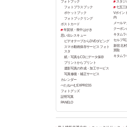
フォトブック
スタジ
フォトプラスブック
七五三
ポケットブック
Vポイン
内
フォトブックリング
メールマ
ポストカード
クーポン
年賀状・喪中はがき
キタムラ
思い出レスキュー
セルフ写真館
ビデオテープからDVDダビング
新宿 北村
スマホ動画保存サービス フォト
買取
スタ
キタムラ
紙・写真をCDにデータ保存
プリントからプリント
遺影写真の作成・加工サービス
写真修復・補正サービス
カレンダー
ぺたねーむEXPRESS
フォトグッズ
証明写真
PANELO