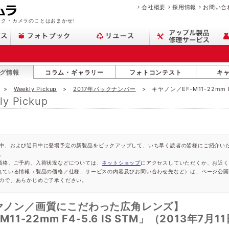
会社概要
採用情報
お問い合
ク・カメラのことはおまかせ!
グ情報
コラム・ギャラリー
フォトコンテスト
キ
Weekly Pickup
2017年バックナンバー
キヤノン／EF-M11-22mm F4
ly Pickup
中、および近日中に登場予定の新製品をピックアップして、いち早く読者の皆様にご紹介い
。
価格、ご予約、入荷状況などについては、
ネットショップ
にアクセスしていただくか、お近く
れている情報（製品の価格／仕様、サービスの内容及びお問い合わせ先など）は、ページ公
ので、あらかじめご了承ください。
ヤノン／画質にこだわった広角レンズ】
-M11-22mm F4-5.6 IS STM」（2013年7月