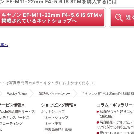
 EF-M11-22mm F4-5.6 IS STMを購入するには
キヤノン EF-M11-22mm F4-5.6 IS STM
が
近
掲載されているネットショップへ
記事へ
ントは写真専門店カメラのキタムラにおまかせください。
Weekly Pickup
2017年バックナンバー
キヤノン／EF-M11-22mm F4-5.6 IS S
ービス情報 »
ショッピング情報 »
コラム・ギャラリー 
e・Apple製品修理サービス
ネットショップ
写真がもっと好きにな
「ShaSha」
ンテナンスサービス
ネットショップ
写真撮影・アルバム・
スコーティング
ネット中古
ックに関するお役立ちコ
p
中古高級時計販売
思い出レスキュー お