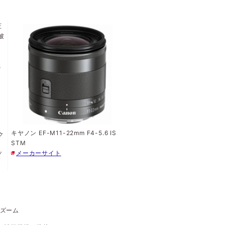
圧
被
レ
ち
。
キヤノン EF-M11-22mm F4-5.6 IS
ク
STM
、
メーカーサイト
プ
ズーム