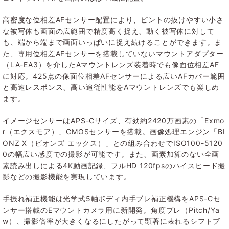
高密度な位相差AFセンサー配置により、ピントの抜けやすい小さ
な被写体も画面の広範囲で精度高く捉え、動く被写体に対して
も、端から端まで画面いっぱいに捉え続けることができます。ま
た、専用位相差AFセンサーを搭載していないマウントアダプター
（LA-EA3）を介したAマウントレンズ装着時でも像面位相差AF
に対応。425点の像面位相差AFセンサーによる広いAFカバー範囲
と高速レスポンス、高い追従性能をAマウントレンズでも楽しめ
ます。
イメージセンサーはAPS-Cサイズ、有効約2420万画素の「Exmo
r（エクスモア）」CMOSセンサーを搭載。画像処理エンジン「BI
ONZ X（ビオンズ エックス）」との組み合わせでISO100-5120
0の幅広い感度での撮影が可能です。また、画素加算のない全画
素読み出しによる4K動画記録、フルHD 120fpsのハイスピード撮
影などの撮影機能を実現しています。
手振れ補正機能は光学式5軸ボディ内手ブレ補正機構をAPS-Cセ
ンサー搭載のEマウントカメラ用に新開発。角度ブレ（Pitch/Ya
w）、撮影倍率が大きくなるにしたがって顕著に表れるシフトブ