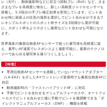
レ（X/Y）、動画撮影時などに目立つ回転ブレ（Roll）など、さま
ざまなブレを高精度に検出し、新しい高精度ジャイロセンサーも
搭載し、5.0段分の手ブレ補正効果を実現しています。ピント合
わせ時に画面上の任意の場所を選択してピント合わせができるフ
レキシブルスポットのスポット枠サイズを3段階から選択可能
に。スポット枠をより小さくし厳密なピント合わせも可能になり
ます。
世界最多の像面位相差AFセンサーで狙った被写体を高精度に捉
え、素早いAF速度でレスポンスよく撮影可能に。最新のテクノロ
ジーであらゆる被写体を撮りつくしましょう。
【特徴】
専用位相差AFセンサーを搭載していないマウントアダプター
（LA-EA3）を介したAマウントレンズ装着時でも像面位相差AFに
対応
動画撮影時の「ファストハイブリッドAF」に対応
手動でピントを合わせるマニュアルフォーカスや、オートフォ
ーカスでピントを合わせた後に手動でピントを微調整できる「ダ
イレクトマニュアルフォーカス（DMF）」機能を搭載