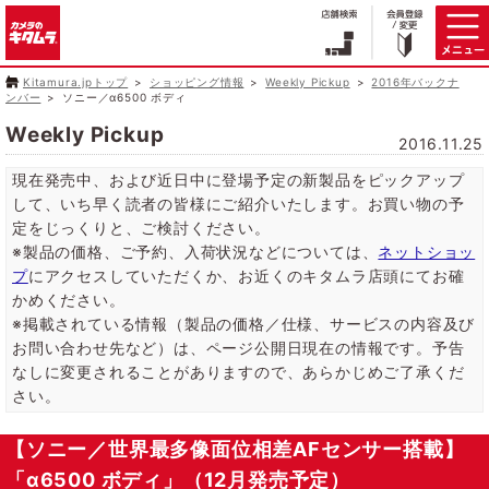
Kitamura.jpトップ
ショッピング情報
Weekly Pickup
2016年バックナ
ンバー
ソニー／α6500 ボディ
Weekly Pickup
2016.11.25
現在発売中、および近日中に登場予定の新製品をピックアップ
して、いち早く読者の皆様にご紹介いたします。お買い物の予
定をじっくりと、ご検討ください。
※製品の価格、ご予約、入荷状況などについては、
ネットショッ
プ
にアクセスしていただくか、お近くのキタムラ店頭にてお確
かめください。
※掲載されている情報（製品の価格／仕様、サービスの内容及び
お問い合わせ先など）は、ページ公開日現在の情報です。予告
なしに変更されることがありますので、あらかじめご了承くだ
さい。
【ソニー／世界最多像面位相差AFセンサー搭載】
「α6500 ボディ」（12月発売予定）