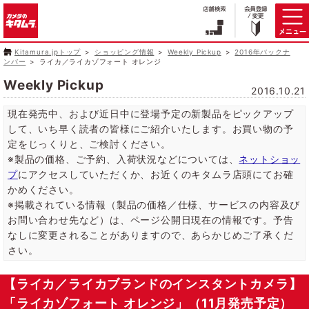
Kitamura.jpトップ
ショッピング情報
Weekly Pickup
2016年バックナ
ンバー
ライカ／ライカゾフォート オレンジ
Weekly Pickup
2016.10.21
現在発売中、および近日中に登場予定の新製品をピックアップ
して、いち早く読者の皆様にご紹介いたします。お買い物の予
定をじっくりと、ご検討ください。
※製品の価格、ご予約、入荷状況などについては、
ネットショッ
プ
にアクセスしていただくか、お近くのキタムラ店頭にてお確
かめください。
※掲載されている情報（製品の価格／仕様、サービスの内容及び
お問い合わせ先など）は、ページ公開日現在の情報です。予告
なしに変更されることがありますので、あらかじめご了承くだ
さい。
【ライカ／ライカブランドのインスタントカメラ】
「ライカゾフォート オレンジ」（11月発売予定）