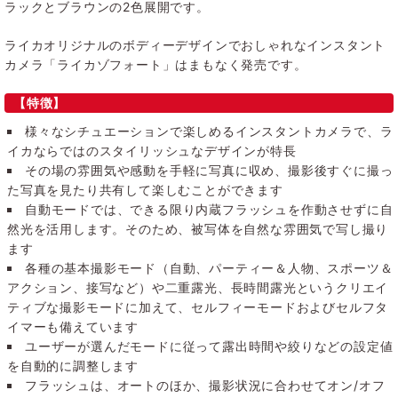
ラックとブラウンの2色展開です。
ライカオリジナルのボディーデザインでおしゃれなインスタント
カメラ「ライカゾフォート」はまもなく発売です。
【特徴】
様々なシチュエーションで楽しめるインスタントカメラで、ラ
イカならではのスタイリッシュなデザインが特長
その場の雰囲気や感動を手軽に写真に収め、撮影後すぐに撮っ
た写真を見たり共有して楽しむことができます
自動モードでは、できる限り内蔵フラッシュを作動させずに自
然光を活用します。そのため、被写体を自然な雰囲気で写し撮り
ます
各種の基本撮影モード（自動、パーティー＆人物、スポーツ＆
アクション、接写など）や二重露光、長時間露光というクリエイ
ティブな撮影モードに加えて、セルフィーモードおよびセルフタ
イマーも備えています
ユーザーが選んだモードに従って露出時間や絞りなどの設定値
を自動的に調整します
フラッシュは、オートのほか、撮影状況に合わせてオン/オフ