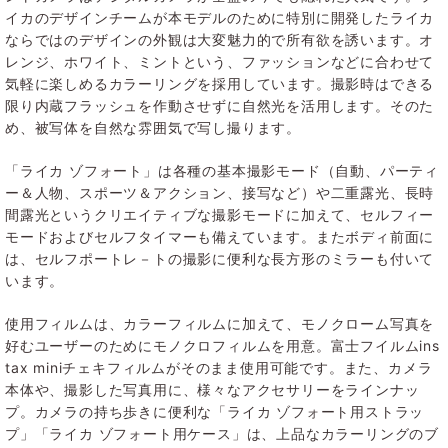
イカのデザインチームが本モデルのために特別に開発したライカ
ならではのデザインの外観は大変魅力的で所有欲を誘います。オ
レンジ、ホワイト、ミントという、ファッションなどに合わせて
気軽に楽しめるカラーリングを採用しています。撮影時はできる
限り内蔵フラッシュを作動させずに自然光を活用します。そのた
め、被写体を自然な雰囲気で写し撮ります。
「ライカ ゾフォート」は各種の基本撮影モード（自動、パーティ
ー＆人物、スポーツ＆アクション、接写など）や二重露光、長時
間露光というクリエイティブな撮影モードに加えて、セルフィー
モードおよびセルフタイマーも備えています。またボディ前面に
は、セルフポートレ－トの撮影に便利な長方形のミラーも付いて
います。
使用フィルムは、カラーフィルムに加えて、モノクローム写真を
好むユーザーのためにモノクロフィルムを用意。富士フイルムins
tax miniチェキフィルムがそのまま使用可能です。また、カメラ
本体や、撮影した写真用に、様々なアクセサリーをラインナッ
プ。カメラの持ち歩きに便利な「ライカ ゾフォート用ストラッ
プ」「ライカ ゾフォート用ケース」は、上品なカラーリングのブ