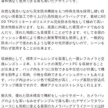
違和感なく使用できる落ち着いたデザインです。
自然な風合いながら完全防水機能をもつ特殊生地を採用し縫い目
のない溶着加工で作り上げた高性能カメラバッグです。素材に60
0D TPUラミネートポリエステル完全防水生地をして極めて高い
防水性能を誇ります。なお、底面に内蔵した硬質ボードでぬかる
んだり、濡れた地面にも直接置くことができます。そして全面の
クッション素材により優れた耐衝撃性能も発揮します。一般的な
防水バッグで使われるような硬さや光沢感がないので、シーンを
問わず使用することが出来ます。
収納例として、標準ズームレンズを装着した一眼レフカメラと交
換レンズ１～２本、１３インチの薄型ノートPC を収納すること
が出来ます。バッグ内を３つに分割できる中仕切りが付属して機
材を効率よく収納。小物を収納できるメッシュポケットもありま
す。バッグ内はオレンジ色で視認性が高く、バッグ蓋部が折込式
フラップ構造ですので、機材アクセスがストレスなく行えます。
耐久性、優れた防水構造で機材をしっかりサポート。カメラバッ
グのような装いをみせずシンプルで落ち着いたデザインでタウン
ユースにも気軽に使える最新のカメラバッグドライクーリエは好