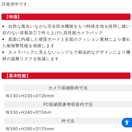
評発売中です。
【特徴】
自然な風合いながら完全防水機能をもつ特殊生地を採用し縫い
目のない溶着加工で作り上げた高性能カメラバッグ
底面に内蔵した硬質ボードと全面のクッション素材により優れ
た耐衝撃性能を発揮します
カメラバッグに見えないシンプルで都会的なデザインにより機
材の盗難リスクを低減します
【基本性能】
カメラ収納部内寸法
W330×H230×D120mm
PC収納部参考収容内寸法
W330×H240×D15mm
外寸法
W360×H290×D170mm