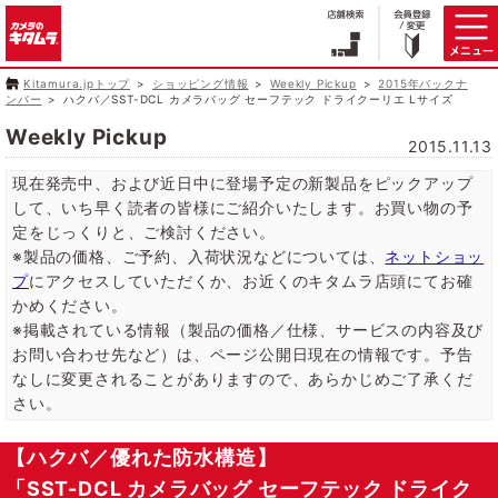
Kitamura.jpトップ
ショッピング情報
Weekly Pickup
2015年バックナ
ンバー
ハクバ／SST-DCL カメラバッグ セーフテック ドライクーリエ Lサイズ
Weekly Pickup
2015.11.13
現在発売中、および近日中に登場予定の新製品をピックアップ
して、いち早く読者の皆様にご紹介いたします。お買い物の予
定をじっくりと、ご検討ください。
※製品の価格、ご予約、入荷状況などについては、
ネットショッ
プ
にアクセスしていただくか、お近くのキタムラ店頭にてお確
かめください。
※掲載されている情報（製品の価格／仕様、サービスの内容及び
お問い合わせ先など）は、ページ公開日現在の情報です。予告
なしに変更されることがありますので、あらかじめご了承くだ
さい。
【ハクバ／優れた防水構造】
「SST-DCL カメラバッグ セーフテック ドライク