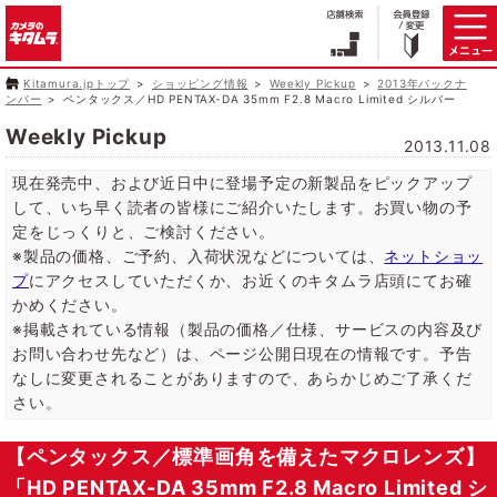
Kitamura.jpトップ
ショッピング情報
Weekly Pickup
2013年バックナ
ンバー
ペンタックス／HD PENTAX-DA 35mm F2.8 Macro Limited シルバー
Weekly Pickup
2013.11.08
現在発売中、および近日中に登場予定の新製品をピックアップ
して、いち早く読者の皆様にご紹介いたします。お買い物の予
定をじっくりと、ご検討ください。
※製品の価格、ご予約、入荷状況などについては、
ネットショッ
プ
にアクセスしていただくか、お近くのキタムラ店頭にてお確
かめください。
※掲載されている情報（製品の価格／仕様、サービスの内容及び
お問い合わせ先など）は、ページ公開日現在の情報です。予告
なしに変更されることがありますので、あらかじめご了承くだ
さい。
【ペンタックス／標準画角を備えたマクロレンズ】
「HD PENTAX-DA 35mm F2.8 Macro Limited シ