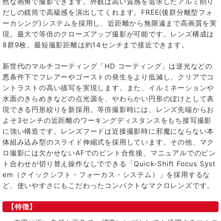
然な画角で撮影できます。外観は高い質感を追求したアルミ削り
だしの鏡筒で高級感を演出してくれます。FREE(後群分離型フォ
ーカシング)システムを採用し、近距離から無限遠まで高画質を実
現。最大で等倍のクローズアップ撮影が可能です。レンズ構成は
8群9枚、最短撮影距離は約14センチまで接近できます。
新世代のマルチコーティング「HD コーティング」は逆光などの
悪条件下でフレアーやゴーストの発生をより低減し、クリアでコ
ントラストの高い描写を実現します。また、イルミネーションや
水面のきらめきなどの点光源を、やわらかい円形のぼけとして表
現できる円形絞りを新採用。等倍撮影時には、レンズ先端からお
よそ3センチの近距離のワーキングディスタンスをもち接写撮影
に強い構造です。レンズフードは近接撮影時に邪魔にならない本
体組み込み型のスライド伸縮式を採用しています。その他、マク
ロ撮影には欠かせないAFでのピント合焦後、マニュアルでのピン
ト合わせが切り替え操作なしでできる「Quick-Shift Focus Syst
em（クイックシフト・フォーカス・システム）」を採用するな
ど、使いやすさにもこだわったコンパクトなマクロレンズです。
【特徴】