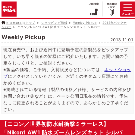
Kitamura.jpトップ
ショッピング情報
Weekly Pickup
2013年バックナ
ンバー
ニコン／Nikon1 AW1 防水ズームレンズキット シルバー
Weekly Pickup
2013.11.01
現在発売中、および近日中に登場予定の新製品をピックアップ
して、いち早く読者の皆様にご紹介いたします。お買い物の予
定をじっくりと、ご検討ください。
※製品の価格、ご予約、入荷状況などについては、
ネットショッ
プ
にアクセスしていただくか、お近くのキタムラ店頭にてお確
かめください。
※掲載されている情報（製品の価格／仕様、サービスの内容及び
お問い合わせ先など）は、ページ公開日現在の情報です。予告
なしに変更されることがありますので、あらかじめご了承くだ
さい。
【ニコン／世界初防水耐衝撃ミラーレス】
「Nikon1 AW1 防水ズームレンズキット シルバ