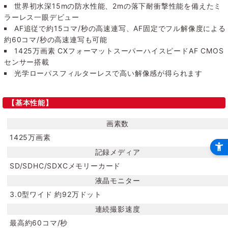
世界初水深15mの防水性能、2mの落下耐衝撃性能を備えたミ
ラーレス一眼デビュー
AF追従で約15コマ/秒の高速連写、AF固定でフル解像度による
約60コマ/秒の高速連写も可能
1425万画素 CXフォーマットスーパーハイスピードAF CMOS
センサー搭載
光学ローパスフィルターレスで高い解像感が得られます
【基本性能】
画素数
1425万画素
記録メディア
SD/SDHC/SDXCメモリーカード
液晶モニター
3.0型ワイド 約92万ドット
連続撮影速度
最高約60コマ/秒