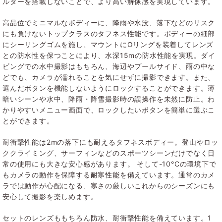
ルターを搭載しないことで、より高い解像感を実現しています。
高品位でミニマルなボディーに、降雨や水没、落下などのリスク
にも負けないトップクラスのタフネス性能です。ボディーの細部
にシーリングゴムを施し、マウントにOリングを装着してレンズ
との防水性を保つことにより、水深15mの防水性能を実現。ダイ
ビングでの水中撮影はもちろん、海辺やプールサイド、雨の中な
どでも、カメラが濡れることを気にせずに撮影できます。また、
選んだボタンを機能しないようにロックすることができます。薄
暗いシーンや水中、降雨・降雪撮影時の誤操作を未然に防止。わ
かりやすいメニュー画面で、ロックしたいボタンを簡単に選ぶこ
とができます。
耐衝撃性能は2mの落下にも耐えるタフネスボディー。登山やロッ
ククライミング、サーフィンなどのスポーツシーンだけでなく日
常の使用にも大きな安心感があります。 そして-10°Cの環境下で
もカメラの動作を保障する耐寒性能を備えています。通常のカメ
ラでは動作が心配になる、寒さの厳しいこれからのシーズンにも
安心して撮影を楽しめます。
セットのレンズももちろん防水、耐衝撃性能を備えています。1