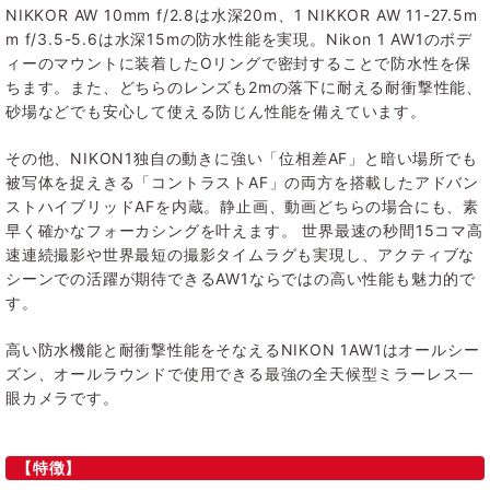
NIKKOR AW 10mm f/2.8は水深20m、1 NIKKOR AW 11-27.5m
m f/3.5-5.6は水深15mの防水性能を実現。Nikon 1 AW1のボデ
ィーのマウントに装着したOリングで密封することで防水性を保
ちます。また、どちらのレンズも2mの落下に耐える耐衝撃性能、
砂場などでも安心して使える防じん性能を備えています。
その他、NIKON1独自の動きに強い「位相差AF」と暗い場所でも
被写体を捉えきる「コントラストAF」の両方を搭載したアドバン
ストハイブリッドAFを内蔵。静止画、動画どちらの場合にも、素
早く確かなフォーカシングを叶えます。 世界最速の秒間15コマ高
速連続撮影や世界最短の撮影タイムラグも実現し、アクティブな
シーンでの活躍が期待できるAW1ならではの高い性能も魅力的で
す。
高い防水機能と耐衝撃性能をそなえるNIKON 1AW1はオールシー
ズン、オールラウンドで使用できる最強の全天候型ミラーレス一
眼カメラです。
【特徴】