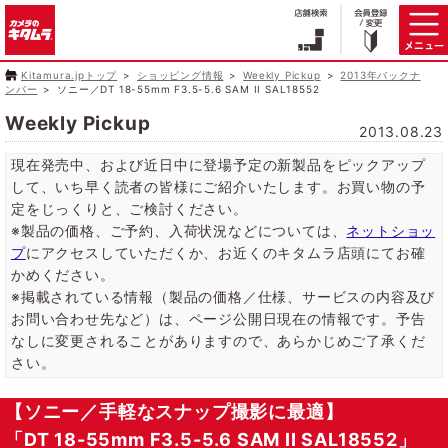
Kitamura.jpトップ
ショッピング情報
Weekly Pickup
2013年バックナ
ンバー
ソニー／DT 18-55mm F3.5-5.6 SAM II SAL18552
Weekly Pickup
2013.08.23
現在発売中、および近日中に登場予定の新製品をピックアップ
して、いち早く読者の皆様にご紹介いたします。お買い物の予
定をじっくりと、ご検討ください。
※製品の価格、ご予約、入荷状況などについては、
ネットショッ
プ
にアクセスしていただくか、お近くのキタムラ店頭にてお確
かめください。
※掲載されている情報（製品の価格／仕様、サービスの内容及び
お問い合わせ先など）は、ページ公開日現在の情報です。予告
なしに変更されることがありますので、あらかじめご了承くだ
さい。
【ソニー／手軽なスナップ撮影に最適】
「DT 18-55mm F3.5-5.6 SAM II SAL18552」