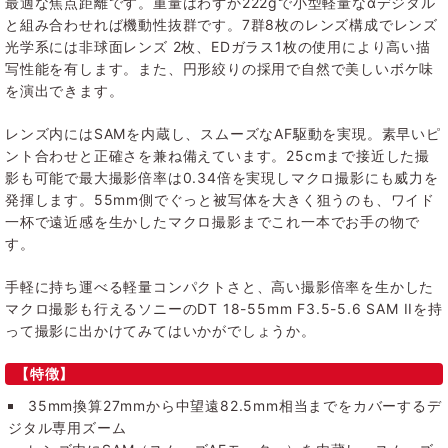
最適な焦点距離です。重量はわずか222gで小型軽量なαデジタル
と組み合わせれば機動性抜群です。7群8枚のレンズ構成でレンズ
光学系には非球面レンズ 2枚、EDガラス1枚の使用により高い描
写性能を有します。また、円形絞りの採用で自然で美しいボケ味
を演出できます。
レンズ内にはSAMを内蔵し、スムーズなAF駆動を実現。素早いピ
ント合わせと正確さを兼ね備えています。25cmまで接近した撮
影も可能で最大撮影倍率は0.34倍を実現しマクロ撮影にも威力を
発揮します。55mm側でぐっと被写体を大きく狙うのも、ワイド
一杯で遠近感を生かしたマクロ撮影までこれ一本でお手の物で
す。
手軽に持ち運べる軽量コンパクトさと、高い撮影倍率を生かした
マクロ撮影も行えるソニーのDT 18-55mm F3.5-5.6 SAM IIを持
って撮影に出かけてみてはいかがでしょうか。
【特徴】
35mm換算27mmから中望遠82.5mm相当までをカバーするデ
ジタル専用ズーム