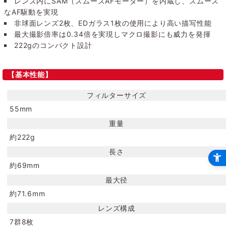
レンズ内にSAM（スムーズAFモーター）を内蔵し、スムーズ
なAF駆動を実現
非球面レンズ2枚、EDガラス1枚の使用により高い描写性能
最大撮影倍率は0.34倍を実現しマクロ撮影にも威力を発揮
222gのコンパクト設計
【基本性能】
フィルターサイズ
55mm
重量
約222g
長さ
約69mm
最大径
約71.6mm
レンズ構成
7群8枚