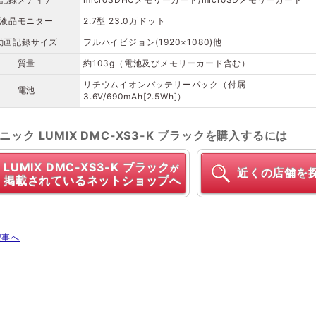
液晶モニター
2.7型 23.0万ドット
動画記録サイズ
フルハイビジョン(1920×1080)他
質量
約103g（電池及びメモリーカード含む）
リチウムイオンバッテリーパック（付属
電池
3.6V/690mAh[2.5Wh]）
ニック LUMIX DMC-XS3-K ブラックを購入するには
LUMIX DMC-XS3-K ブラック
が
近くの店舗を
掲載されているネットショップへ
記事へ