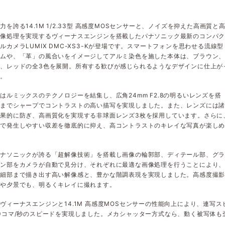
力を誇る14.1M 1/2.33型 高感度MOSセンサーと、ノイズを抑えた高画質と
画像処理を実現するヴィーナスエンジンを搭載したパナソニック最新のコンパ
ルカメラLUMIX DMC-XS3-Kが登場です。スマートフォンを思わせる流線型
ルムや、「革」の風合いをイメージしてアルミ染色を施した本体は、ブラウン
、レッドの全3色を展開。所有する歓びが感じられるようなデザインに仕上が
す。
はルミックスのテクノロジーを結集し、広角24mm F2.8の明るいレンズを搭
々までシャープでコントラストの高い描写を実現しました。また、レンズには
果的に防ぎ、高画質化を実現する非球面レンズ3枚を採用しています。さらに
影で発生しやすい収差を徹底的に抑え、高コントラストのキレイな写真が楽し
パナソニックが誇る「超解像技術」を搭載し画像の輪郭部、ディテール部、グ
ョン部をカメラが自動で見分け、それぞれに最適な画像処理を行うことにより
の細部まで描き出す高い解像感と、豊かな階調表現を実現しました。高感度撮
景や夕景でも、明るくキレイに撮れます。
ヴィーナスエンジンと14.1M 高感度MOSセンサーの性能向上により、連写
0コマ/秒のスピードを実現しました。メカシャッター方式なら、動く被写体