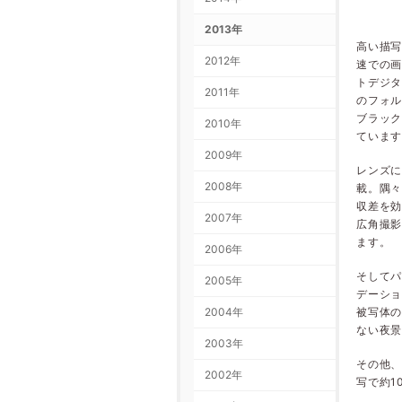
2013年
高い描写
2012年
速での
トデジタ
2011年
のフォ
ブラック
2010年
ていま
2009年
レンズに
2008年
載。隅
収差を効
2007年
広角撮
ます。
2006年
そして
2005年
デーシ
2004年
被写体
ない夜
2003年
その他、
2002年
写で約1