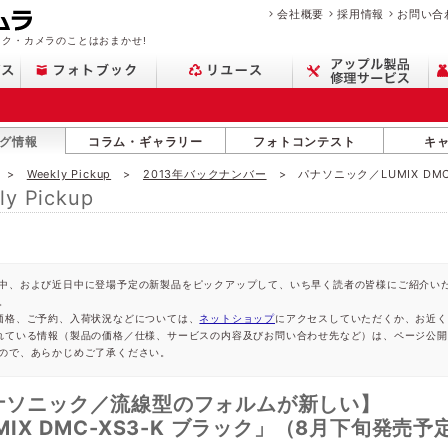
会社概要
採用情報
お問い合
ク・カメラのことはおまかせ!
グ情報
コラム・ギャラリー
フォトコンテスト
キ
Weekly Pickup
2013年バックナンバー
パナソニック／LUMIX DMC
ly Pickup
中、および近日中に登場予定の新製品をピックアップして、いち早く読者の皆様にご紹介い
。
価格、ご予約、入荷状況などについては、
ネットショップ
にアクセスしていただくか、お近く
れている情報（製品の価格／仕様、サービスの内容及びお問い合わせ先など）は、ページ公
ので、あらかじめご了承ください。
ナソニック／流線型のフォルムが新しい】
MIX DMC-XS3-K ブラック」（8月下旬発売予