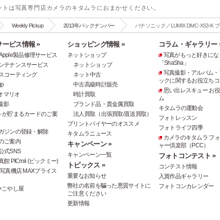
ントは写真専門店カメラのキタムラにおまかせください。
Weekly Pickup
2013年バックナンバー
パナソニック／LUMIX DMC-XS3-K
ービス情報 »
ショッピング情報 »
コラム・ギャラリー 
e・Apple製品修理サービス
ネットショップ
写真がもっと好きにな
「ShaSha」
ンテナンスサービス
ネットショップ
写真撮影・アルバム・
スコーティング
ネット中古
ックに関するお役立ちコ
p
中古高級時計販売
思い出レスキュー お
オマリオ
時計買取
ム
撮影
ブランド品・貴金属買取
キタムラの運動会
トが貯まるカードのご案
法人買取（出張買取/直送買取）
フォトレッスン
プリントバイヤーのオススメ
フォトライフ四季
ガジンの登録・解除
キタムラニュース
カメラのキタムラ フ
のご案内
キャンペーン »
ャー倶楽部（PCC）
公式SNS
キャンペーン一覧
フォトコンテスト »
 PICmii (ピックミー)
トピックス »
コンテスト情報
写真機店 MAXプライス
重要なお知らせ
入賞作品ギャラリー
弊社の名前を騙った悪質サイトに
フォトコンカレンダー
×こやし屋
ご注意ください
更新情報