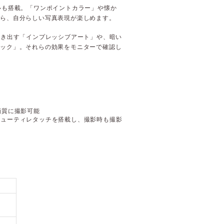
ルも搭載。「ワンポイントカラー」や懐か
がら、自分らしい写真表現が楽しめます。
描き出す「インプレッシブアート」や、暗い
ミック」。それらの効果をモニターで確認し
画質に撮影可能
ビューティレタッチを搭載し、撮影時も撮影