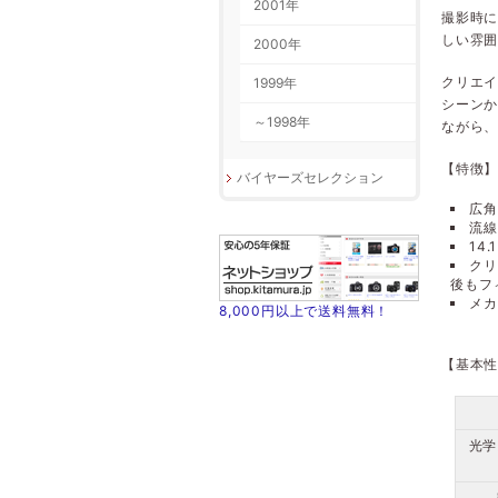
2001年
撮影時に
しい雰
2000年
クリエイ
1999年
シーン
～1998年
ながら
【特徴
バイヤーズセレクション
広角
流線
14
クリ
後もフ
メカ
8,000円以上で送料無料！
【基本
光学