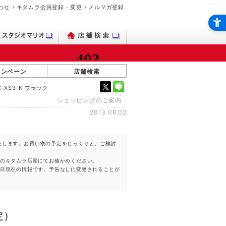
わせ
キタムラ会員登録・変更
メルマガ登録
ャンペーン
店舗検索
-XS3-K ブラック
ショッピングのご案内
2013.08.02
たします。お買い物の予定をじっくりと、ご検討
のキタムラ店頭にてお確かめください。
開日現在の情報です。予告なしに変更されることが
定）