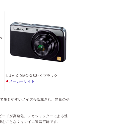
高
ク
、
っ
諸
、
め
LUMIX DMC-XS3-K ブラック
メーカーサイト
ラ
、
影で生じやすいノイズも低減され、光量の少
スピードが高速化。メカシャッターによる連
も歪むことなくキレイに連写可能です。