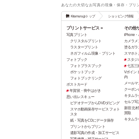
あなたの大切なお写真の現像・保存・プリ
Kitamura.jpトップ
ショッピング情報
プリントサービス »
その他サ
写真プリント
iPhon
クリスタルプリント
カメラメ
ラスタープリント
塗るガラ
ネガフィルム現像・プリント
スマホト.j
フォトブック
スタジ
フォトプラスブック
七五三
ポケットブック
Vポイン
内
フォトブックリング
メールマ
ポストカード
クーポン
年賀状・喪中はがき
キタムラ
思い出レスキュー
セルフ写真館
ビデオテープからDVDダビング
新宿 北村
スマホ動画保存サービス フォト
買取
スタ
キタムラ
紙・写真をCDにデータ保存
プリントからプリント
遺影写真の作成・加工サービス
写真修復・補正サービス