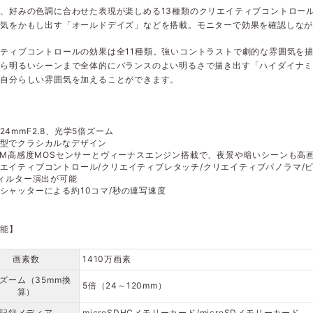
、好みの色調に合わせた表現が楽しめる13種類のクリエイティブコントロー
囲気をかもし出す「オールドデイズ」などを搭載。モニターで効果を確認しな
ティブコントロールの効果は全11種類。強いコントラストで劇的な雰囲気を
から明るいシーンまで全体的にバランスのよい明るさで描き出す「ハイダイナ
、自分らしい雰囲気を加えることができます。
】
24mmF2.8、光学5倍ズーム
型でクラシカルなデザイン
.1M高感度MOSセンサーとヴィーナスエンジン搭載で、夜景や暗いシーンも高
エイティブコントロール/クリエイティブレタッチ/クリエイティブパノラマ/
ィルター演出が可能
シャッターによる約10コマ/秒の連写速度
性能】
画素数
1410万画素
ズーム（35mm換
5倍（24～120mm）
算）
記録メディア
microSDHCメモリーカード/microSDメモリーカード