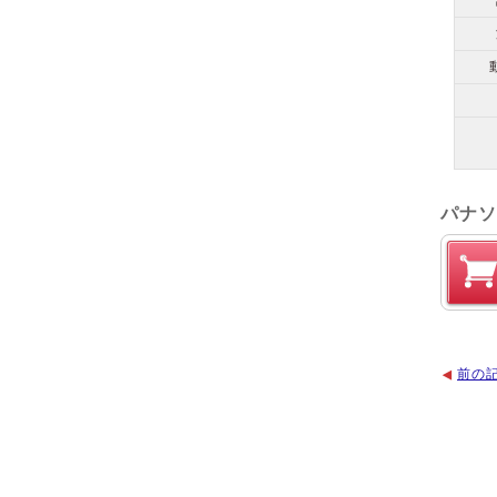
パナソ
前の