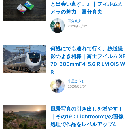
と出会い直す。』｜フィルムカ
メラの魅力 国分真央
国分真央
2026/08/02
何処にでも連れて行く、鉄道撮
影のよき相棒｜富士フイルム XF
70-300mmF4-5.6 R LM OIS W
R
米屋こうじ
2026/08/01
風景写真の引き出しを増やす！
｜その19：Lightroomでの画像
処理で作品をレベルアップ4