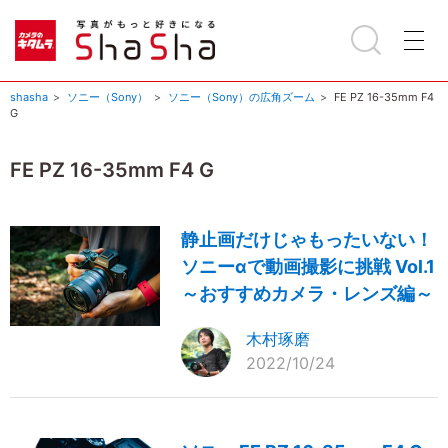
shasha
ソニー（Sony）
ソニー（Sony）の広角ズーム
FE PZ 16-35mm F4
G
FE PZ 16-35mm F4 G
静止画だけじゃもったいない！
ソニーαで動画撮影に挑戦 Vol.1
～おすすめカメラ・レンズ編～
木村琢磨
2022/10/24