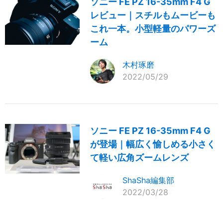
ソニー FE PZ 16-35mm F4 G
レビュー｜スチルもムービーも
これ一本。小型軽量のパワーズ
ーム
木村琢磨
2022/05/29
ソニー FE PZ 16-35mm F4 G
が登場｜幅広く愉しめる小さく
て軽い広角ズームレンズ
ShaSha編集部
2022/03/28