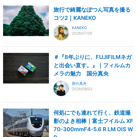
旅行で綺麗なぽつん写真を撮る
コツ2｜KANEKO
KANEKO
2026/07/26
＃『8年ぶりに、FUJIFILMネガ
と出会い直す。』｜フィルムカ
メラの魅力 国分真央
国分真央
2026/08/02
何処にでも連れて行く、鉄道撮
影のよき相棒｜富士フイルム XF
70-300mmF4-5.6 R LM OIS W