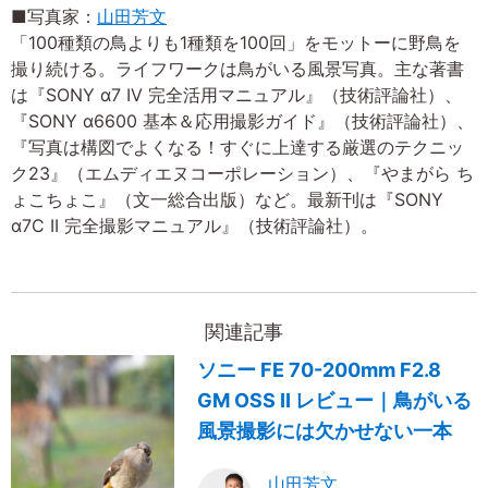
■写真家：
山田芳文
「100種類の鳥よりも1種類を100回」をモットーに野鳥を
撮り続ける。ライフワークは鳥がいる風景写真。主な著書
は『SONY α7 IV 完全活用マニュアル』（技術評論社）、
『SONY α6600 基本＆応用撮影ガイド』（技術評論社）、
『写真は構図でよくなる！すぐに上達する厳選のテクニッ
ク23』（エムディエヌコーポレーション）、『やまがら ち
ょこちょこ』（文一総合出版）など。最新刊は『SONY
α7C II 完全撮影マニュアル』（技術評論社）。
関連記事
ソニー FE 70-200mm F2.8
GM OSS II レビュー｜鳥がいる
風景撮影には欠かせない一本
山田芳文