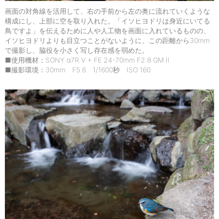
画面の対角線を活用して、右の手前から左の奥に流れていくような
構成にし、上部に空を取り入れた。「イソヒヨドリは身近にいてる
鳥ですよ」を伝えるために人や人工物を画面に入れているものの、
イソヒヨドリよりも目立つことがないように、この距離から30mm
で撮影し、脇役を小さく写し存在感を弱めた。
■使用機材：SONY α7R V + FE 24-70mm F2.8 GM II
■撮影環境：30mm F5.6 1/1600秒 ISO 160