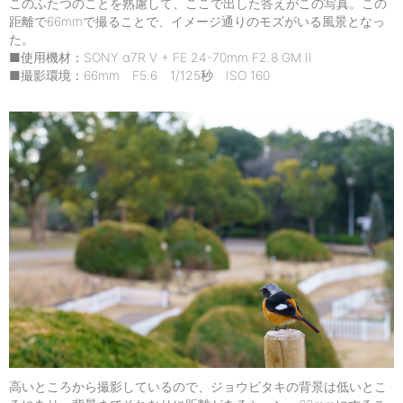
このふたつのことを熟慮して、ここで出した答えがこの写真。この
距離で66mmで撮ることで、イメージ通りのモズがいる風景となっ
た。
■使用機材：SONY α7R V + FE 24-70mm F2.8 GM II
■撮影環境：66mm F5.6 1/125秒 ISO 160
高いところから撮影しているので、ジョウビタキの背景は低いとこ