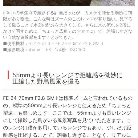
50mmの単焦点で撮影する計画だったが、カメラを隠せる場所に制
限があり断念。こんな時はズームのこのレンズが有り難い。見下ろ
して撮ることで水面の配分を大きくして、さらに水の流れを2段に
かけて写すために「ちょっと広角」の44mmにして、誇張しすぎな
い自然な遠近感を出すことができた。
■使用機材：SONY α1 II + FE 24-70mm F2.8 GM II
■撮影環境：44mm F8 1/4秒 ISO 160
55mmより長いレンジで距離感を微妙に
圧縮した野鳥風景を撮る
FE 24-70mm F2.8 GM IIは標準ズームと言われているもの
の、標準の50mmより長いレンジも使えるため「ちょっと
望遠」も楽しめます。ここでは、55mmよりも長いレンジ
にして撮影した鳥がいる風景写真を見ていただきます。こ
のレンジは僕が多用しているレンジでもあり、少しだけ距
離感を圧縮することで、誇張し過ぎることなく、リアルに