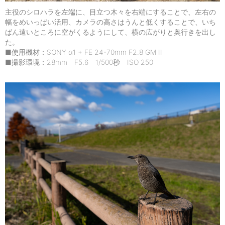
主役のシロハラを左端に、目立つ木々を右端にすることで、左右の
幅をめいっぱい活用、カメラの高さはうんと低くすることで、いち
ばん遠いところに空がくるようにして、横の広がりと奥行きを出し
た。
■使用機材：SONY α1 + FE 24-70mm F2.8 GM II
■撮影環境：28mm F5.6 1/500秒 ISO 250