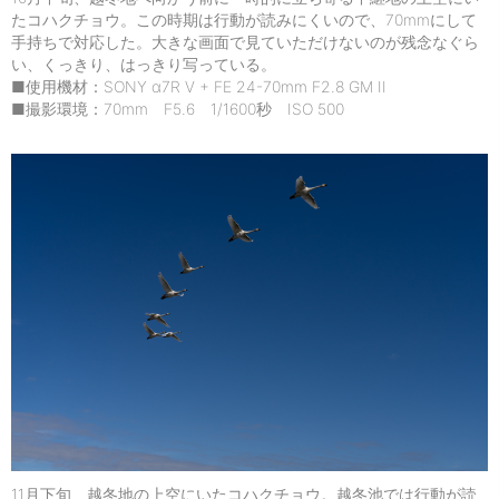
たコハクチョウ。この時期は行動が読みにくいので、70mmにして
手持ちで対応した。大きな画面で見ていただけないのが残念なぐら
い、くっきり、はっきり写っている。
■使用機材：SONY α7R V + FE 24-70mm F2.8 GM II
■撮影環境：70mm F5.6 1/1600秒 ISO 500
11月下旬、越冬地の上空にいたコハクチョウ。越冬池では行動が読