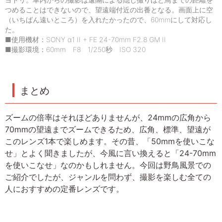
ヨドリ。車内からの撮影は遠隔による隠し撮りほど鳥までの距離を
つめることはできないので、望遠端付近の出番となる。画面上に空
（いちばん遠いところ）を入れたかったので、60mmにして対応し
た。
■使用機材：SONY α1 II + FE 24-70mm F2.8 GM II
■撮影環境：60mm F8 1/250秒 ISO 320
まとめ
ズームの倍率はそれほどありませんが、24mmの広角から
70mmの望遠までズームできるため、広角、標準、望遠が
このレンズ1本で楽しめます。その昔、「50mmを使いこな
せ」とよく聞きましたが、今風に言い換えると「24-70mm
を使いこなせ」なのかもしれません。今回は野鳥風景での
ご紹介でしたが、ジャンルを問わず、撮影を楽しむ全ての
人におすすめの定番レンズです。