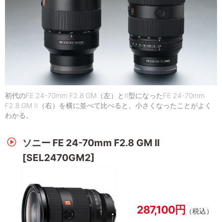
初代のFE 24-70mm F2.8 GM（左）とII型になったFE 24-70mm
F2.8 GM II（右）を横に並べて比べると、小さくなったことがよく
わかる。
ソニー FE 24-70mm F2.8 GM II
[SEL2470GM2]
287,100円
（税込）