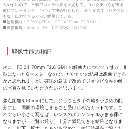
みやすいので、三脚でカメラ位置を固定して、コハクチョウが来る
前にフレーミング、44mmで決め打ちした。B0サイズでも何の問題
もなく出力できるぐらい解像している。
■使用機材：SONY α7R V + FE 24-70mm F2.8 GM II
■撮影環境：44mm F8 1/2000秒 ISO 250
解像性能の検証
次に、FE 24-70mm F2.8 GM IIの解像力についてですが、II
型になったGマスターなので、だいたいの結果は想像できる
かと思われますが、確認の意味で改めてジョウビタキの雌
の写真を見ていただきたいと思います。
焦点距離を50mmにして、ジョウビタキの雌を小さめの配
分にし、周囲の環境もまるごと受け止めたカットです。こ
れぐらい小さく写せば、レンズのポテンシャルがまる裸に
なりますが、ご覧の通り、十分に満足できる結果となりま
した。以下、拡大したものも含めて、検証結果をご覧くだ