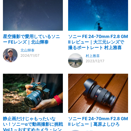
星空撮影で愛用しているソニ
ソニー FE 24-70mm F2.8 GM
ー FEレンズ｜北山輝泰
II レビュー｜大三元レンズで
撮るポートレート 村上雅喜
北山輝泰
2024/11/07
村上雅喜
2023/12/17
静止画だけじゃもったいな
ソニー FE 24-70mm F2.8 GM
い！ソニーαで動画撮影に挑戦
II レビュー｜葛原よしひろ
Vol.1 ～おすすめカメラ・レン