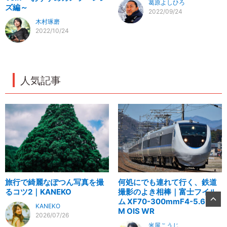
葛原よしひろ
ズ編～
2022/09/24
木村琢磨
2022/10/24
人気記事
旅行で綺麗なぽつん写真を撮
何処にでも連れて行く、鉄道
るコツ2｜KANEKO
撮影のよき相棒｜富士フイル
ム XF70-300mmF4-5.6 R L
KANEKO
M OIS WR
2026/07/26
米屋こうじ