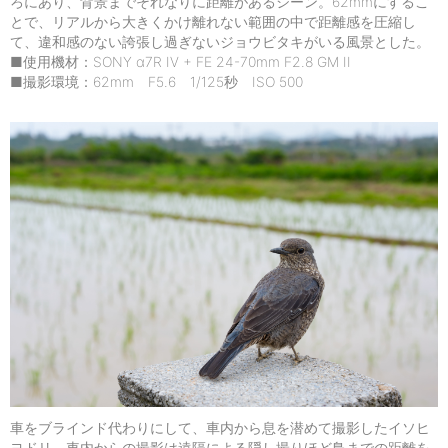
ろにあり、背景までそれなりに距離があるシーン。62mmにするこ
とで、リアルから大きくかけ離れない範囲の中で距離感を圧縮し
て、違和感のない誇張し過ぎないジョウビタキがいる風景とした。
■使用機材：SONY α7R IV + FE 24-70mm F2.8 GM II
■撮影環境：62mm F5.6 1/125秒 ISO 500
車をブラインド代わりにして、車内から息を潜めて撮影したイソヒ