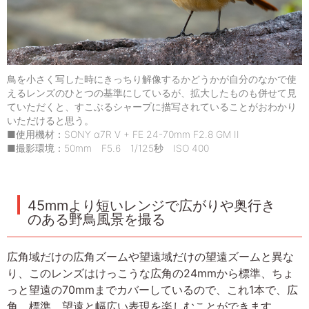
鳥を小さく写した時にきっちり解像するかどうかが自分のなかで使
えるレンズのひとつの基準にしているが、拡大したものも併せて見
ていただくと、すこぶるシャープに描写されていることがおわかり
いただけると思う。
■使用機材：SONY α7R V + FE 24-70mm F2.8 GM II
■撮影環境：50mm F5.6 1/125秒 ISO 400
45mmより短いレンジで広がりや奥行き
のある野鳥風景を撮る
広角域だけの広角ズームや望遠域だけの望遠ズームと異な
り、このレンズはけっこうな広角の24mmから標準、ちょ
っと望遠の70mmまでカバーしているので、これ1本で、広
角、標準、望遠と幅広い表現を楽しむことができます。