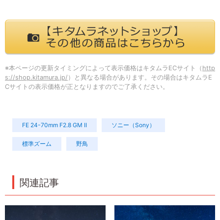
※本ページの更新タイミングによって表示価格はキタムラECサイト（
http
s://shop.kitamura.jp/
）と異なる場合があります。その場合はキタムラE
Cサイトの表示価格が正となりますのでご了承ください。
FE 24-70mm F2.8 GM II
ソニー（Sony）
標準ズーム
野鳥
関連記事