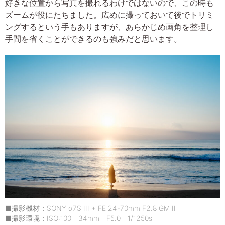
好きな位置から写真を撮れるわけではないので、この時も
ズームが役にたちました。広めに撮っておいて後でトリミ
ングするという手もありますが、あらかじめ画角を整理し
手間を省くことができるのも強みだと思います。
■撮影機材：SONY α7S III + FE 24-70mm F2.8 GM II
■撮影環境：ISO:100 34mm F5.0 1/1250s