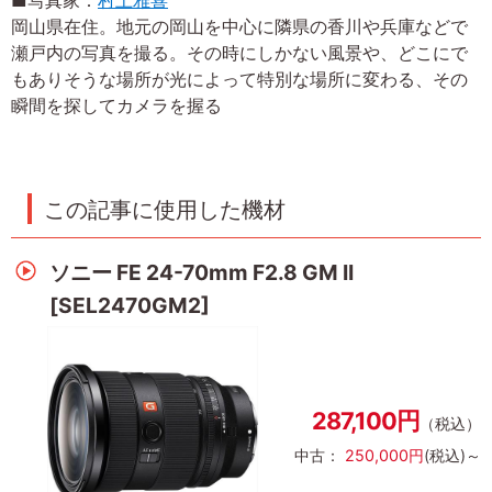
■写真家：
村上雅喜
岡山県在住。地元の岡山を中心に隣県の香川や兵庫などで
瀬戸内の写真を撮る。その時にしかない風景や、どこにで
もありそうな場所が光によって特別な場所に変わる、その
瞬間を探してカメラを握る
この記事に使用した機材
ソニー FE 24-70mm F2.8 GM II
[SEL2470GM2]
287,100円
（税込）
中古：
250,000円
(税込)～