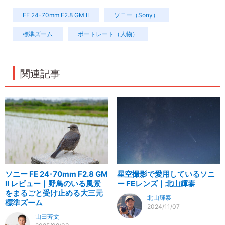
FE 24-70mm F2.8 GM II
ソニー（Sony）
標準ズーム
ポートレート（人物）
関連記事
ソニー FE 24-70mm F2.8 GM
星空撮影で愛用しているソニ
II レビュー｜野鳥のいる風景
ー FEレンズ｜北山輝泰
をまるごと受け止める大三元
北山輝泰
標準ズーム
2024/11/07
山田芳文