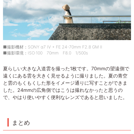
■撮影機材：SONY α7 IV + FE 24-70mm F2.8 GM II
■撮影環境：ISO:100 70mm F8.0 1/500s
夏らしい大きな入道雲を撮った1枚です。70mmの望遠側で
遠くにある雲を大きく見せるように撮りました。夏の青空
と雲のもくもくした形をイメージ通りに写すことができま
した。24mmの広角側ではこうは撮れなかったと思うの
で、やはり使いやすく便利なレンズであると思いました。
まとめ