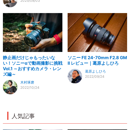
2025/08/03
静止画だけじゃもったいな
ソニー FE 24-70mm F2.8 GM
い！ソニーαで動画撮影に挑戦
II レビュー｜葛原よしひろ
Vol.1 ～おすすめカメラ・レン
葛原よしひろ
ズ編～
2022/09/24
木村琢磨
2022/10/24
人気記事