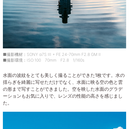
■撮影機材：SONY α7S III + FE 24-70mm F2.8 GM II
■撮影環境：ISO:100 70mm F2.8 1/160s
水面の波紋をとても美しく撮ることができた1枚です。水の
揺らぎを綺麗に写せただけでなく、水面に映る空の色と雲
の形まで写すことができました。空を映した水面のグラデ
ーションもお気に入りで、レンズの性能の高さを感じまし
た。