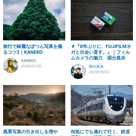
旅行で綺麗なぽつん写真を撮
＃『8年ぶりに、FUJIFILMネ
るコツ2｜KANEKO
ガと出会い直す。』｜フィル
ムカメラの魅力 国分真央
KANEKO
2026/07/26
国分真央
2026/08/02
風景写真の引き出しを増や
何処にでも連れて行く、鉄道