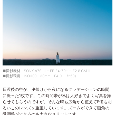
■撮影機材：SONY α7S III + FE 24-70mm F2.8 GM II
■撮影環境：ISO:100 30mm F4.0 1/250s
日没後の空が、夕焼けから夜になるグラデーションの時間
に撮った1枚です。この時間帯が私は大好きでよく写真を撮
らせてもらうのですが、そんな時も広角から使えてF値も明
るいこのレンズを重宝しています。ズームができて画角の
微調整ができるのも大きなメリットです。