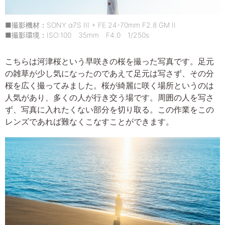
■撮影機材：SONY α7S III + FE 24-70mm F2.8 GM II
■撮影環境：ISO:100 35mm F4.0 1/250s
こちらは河津桜という早咲きの桜を撮った写真です。足元
の雑草が少し気になったのであえて足元は写さず、その分
桜を広く撮ってみました。桜が綺麗に咲く場所というのは
人気があり、多くの人が行き交う場です。周囲の人を写さ
ず、写真に入れたくない部分を切り取る。この作業をこの
レンズであれば難なくこなすことができます。