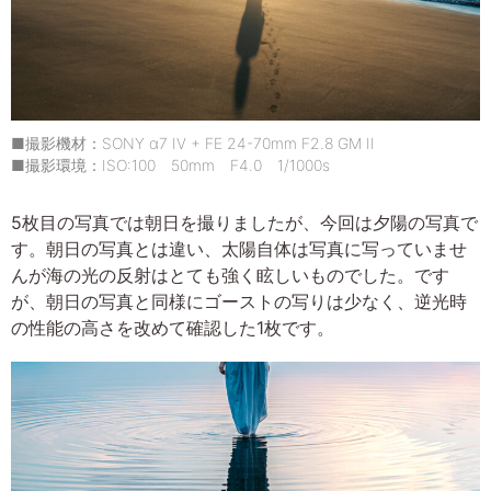
■撮影機材：SONY α7 IV + FE 24-70mm F2.8 GM II
■撮影環境：ISO:100 50mm F4.0 1/1000s
5枚目の写真では朝日を撮りましたが、今回は夕陽の写真で
す。朝日の写真とは違い、太陽自体は写真に写っていませ
んが海の光の反射はとても強く眩しいものでした。です
が、朝日の写真と同様にゴーストの写りは少なく、逆光時
の性能の高さを改めて確認した1枚です。