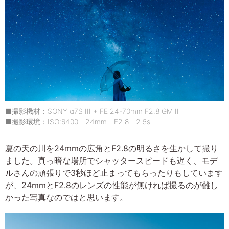
■撮影機材：SONY α7S III + FE 24-70mm F2.8 GM II
■撮影環境：ISO:6400 24mm F2.8 2.5s
夏の天の川を24mmの広角とF2.8の明るさを生かして撮り
ました。真っ暗な場所でシャッタースピードも遅く、モデ
ルさんの頑張りで3秒ほど止まってもらったりもしています
が、24mmとF2.8のレンズの性能が無ければ撮るのが難し
かった写真なのではと思います。