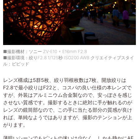
■撮影機材：ソニー ZV-E10 + E16mm F2.8
■撮影環境：絞りF2.8 1/125秒 ISO200 AWB クリエイティブスタイ
ル：ビビッド
レンズ構成は5群5枚、絞り羽根枚数は7枚、開放絞りは
F2.8で最小絞りはF22と、コスパの良い仕様の本レンズで
すが、外装はアルミニウム合金製なので、安っぽさを感じ
させない質感です。撮影するときに絶対に手が触れるのが
レンズの鏡筒部なので、この手に当たる部分の質感が良け
れば、単純なようではありますが、撮影のテンションが上
がります。
薄暗いシーンでもピントの迷いは少なく、しかも静かにAF