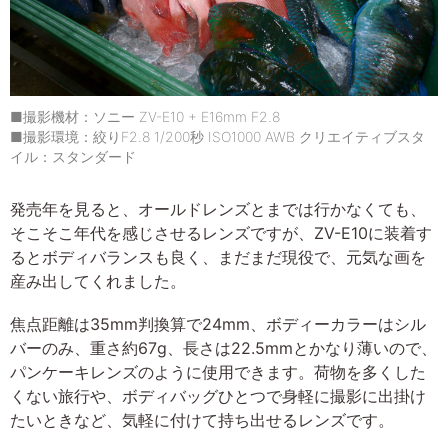
■撮影機材：ソニー ZV-E10 + E16mm F2.8
■撮影環境：絞りF2.8 1/200秒 ISO1000 AWB クリエイティブスタ
イル：スタンダード
発売年を見ると、オールドレンズとまでは行かなくても、
そこそこ年代を感じさせるレンズですが、ZV-E10に装着す
るとボディバランスも良く、まだまだ現役で、元気な画を
産み出してくれました。
焦点距離は35mm判換算で24mm、ボディーカラーはシル
バーのみ、重さ約67g、長さは22.5mmとかなり薄いので、
パンケーキレンズのように使用できます。荷物を多くした
くない旅行や、ボディバッグひとつで身軽に撮影に出掛け
たいときなど、気軽に付けて持ち出せるレンズです。