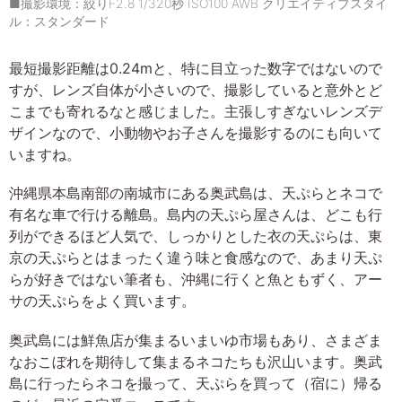
■撮影環境：絞りF2.8 1/320秒 ISO100 AWB クリエイティブスタイ
ル：スタンダード
最短撮影距離は0.24mと、特に目立った数字ではないので
すが、レンズ自体が小さいので、撮影していると意外とど
こまでも寄れるなと感じました。主張しすぎないレンズデ
ザインなので、小動物やお子さんを撮影するのにも向いて
いますね。
沖縄県本島南部の南城市にある奥武島は、天ぷらとネコで
有名な車で行ける離島。島内の天ぷら屋さんは、どこも行
列ができるほど人気で、しっかりとした衣の天ぷらは、東
京の天ぷらとはまったく違う味と食感なので、あまり天ぷ
らが好きではない筆者も、沖縄に行くと魚ともずく、アー
サの天ぷらをよく買います。
奥武島には鮮魚店が集まるいまいゆ市場もあり、さまざま
なおこぼれを期待して集まるネコたちも沢山います。奥武
島に行ったらネコを撮って、天ぷらを買って（宿に）帰る