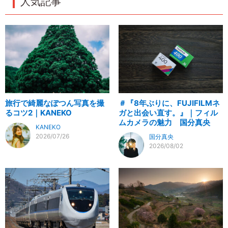
人気記事
旅行で綺麗なぽつん写真を撮
＃『8年ぶりに、FUJIFILMネ
るコツ2｜KANEKO
ガと出会い直す。』｜フィル
ムカメラの魅力 国分真央
KANEKO
2026/07/26
国分真央
2026/08/02