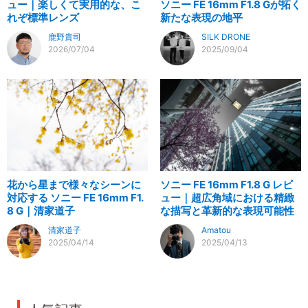
ュー｜楽しくて実用的な、こ
ソニー FE 16mm F1.8 Gが拓く
れぞ標準レンズ
新たな表現の地平
鹿野貴司
SILK DRONE
2026/07/04
2025/09/04
花から星まで様々なシーンに
ソニー FE 16mm F1.8 G レビ
対応する ソニー FE 16mm F1.
ュー｜超広角域における精緻
8 G｜清家道子
な描写と革新的な表現可能性
清家道子
Amatou
2025/04/14
2025/04/13