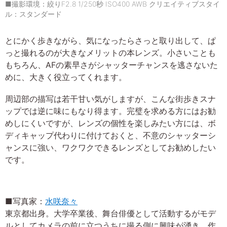
■撮影環境：絞りF2.8 1/250秒 ISO400 AWB クリエイティブスタイ
ル：スタンダード
とにかく歩きながら、気になったらさっと取り出して、ぱ
っと撮れるのが大きなメリットの本レンズ。小さいことも
もちろん、AFの素早さがシャッターチャンスを逃さないた
めに、大きく役立ってくれます。
周辺部の描写は若干甘い気がしますが、こんな街歩きスナ
ップでは逆に味にもなり得ます。完璧を求める方にはお勧
めしにくいですが、レンズの個性を楽しみたい方には、ボ
ディキャップ代わりに付けておくと、不意のシャッターシ
ャンスに強い、ワクワクできるレンズとしてお勧めしたい
です。
■写真家：
水咲奈々
東京都出身。大学卒業後、舞台俳優として活動するがモデ
ルとしてカメラの前に立つうちに撮る側に興味が湧き、作