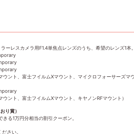
ミラーレスカメラ用F1.4単焦点レンズのうち、希望のレンズ1本
porary
mporary
mporary
Eマウント、富士フイルムXマウント、マイクロフォーサーズマ
）
mporary
マウント、富士フイルムXマウント、キヤノンRFマウント）
うおり賞）
用できる1万円分相当の割引クーポン。
ください。