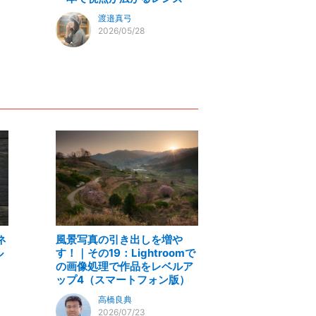
渡邉真弓
2026/05/28
ネ
風景写真の引き出しを増や
ル
す！｜その19：Lightroomで
の画像処理で作品をレベルア
ップ4（スマートフォン版）
高橋良典
2026/07/23