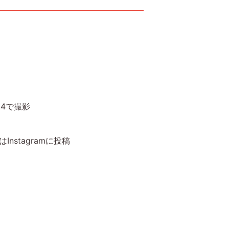
.4で撮影
nstagramに投稿