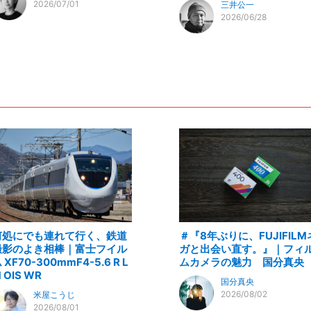
2026/07/01
三井公一
2026/06/28
何処にでも連れて行く、鉄道
＃『8年ぶりに、FUJIFILM
撮影のよき相棒｜富士フイル
ガと出会い直す。』｜フィ
 XF70-300mmF4-5.6 R L
ムカメラの魅力 国分真央
 OIS WR
国分真央
2026/08/02
米屋こうじ
2026/08/01