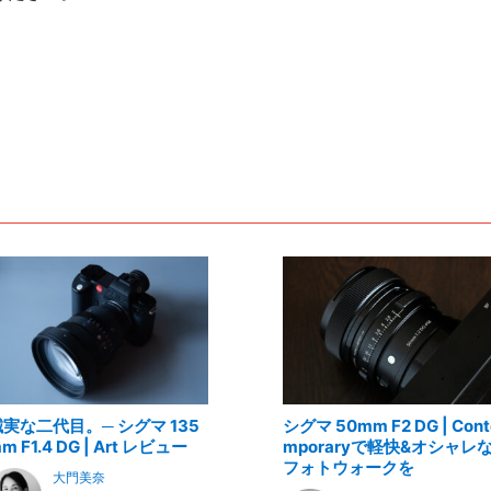
誠実な二代目。─ シグマ 135
シグマ 50mm F2 DG | Cont
m F1.4 DG | Art レビュー
mporaryで軽快&オシャレ
フォトウォークを
大門美奈