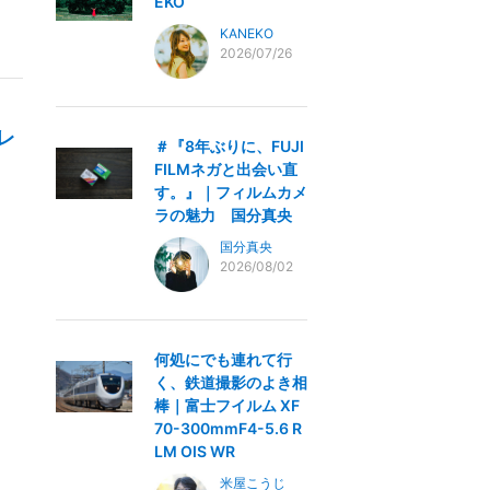
EKO
KANEKO
2026/07/26
 レ
＃『8年ぶりに、FUJI
FILMネガと出会い直
す。』｜フィルムカメ
ラの魅力 国分真央
国分真央
2026/08/02
何処にでも連れて行
く、鉄道撮影のよき相
棒｜富士フイルム XF
70-300mmF4-5.6 R
LM OIS WR
米屋こうじ