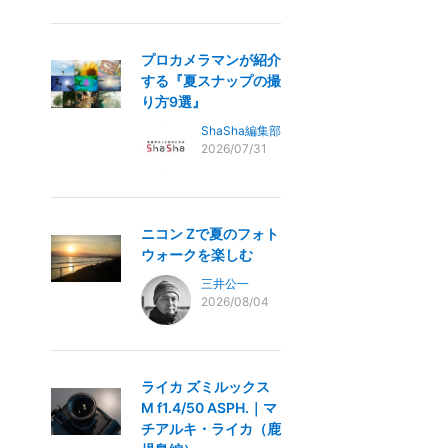
プロカメラマンが紹介
する『夏スナップの撮
り方9選』
ShaSha編集部
2026/07/31
ニコン Zで夏のフォト
ウォークを楽しむ
三井公一
2026/08/04
ライカ ズミルックス
M f1.4/50 ASPH.｜マ
チアルキ・ライカ（鹿