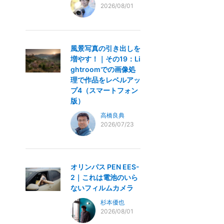
2026/08/01
風景写真の引き出しを
増やす！｜その19：Li
ghtroomでの画像処
理で作品をレベルアッ
プ4（スマートフォン
版）
高橋良典
2026/07/23
オリンパス PEN EES-
2｜これは電池のいら
ないフィルムカメラ
杉本優也
2026/08/01