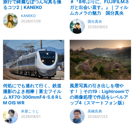
旅行で綺麗なぽつん写真を撮
＃『8年ぶりに、FUJIFILMネ
るコツ2｜KANEKO
ガと出会い直す。』｜フィル
ムカメラの魅力 国分真央
KANEKO
2026/07/26
国分真央
2026/08/02
何処にでも連れて行く、鉄道
風景写真の引き出しを増や
撮影のよき相棒｜富士フイル
す！｜その19：Lightroomで
ム XF70-300mmF4-5.6 R L
の画像処理で作品をレベルア
M OIS WR
ップ4（スマートフォン版）
米屋こうじ
高橋良典
2026/08/01
2026/07/23