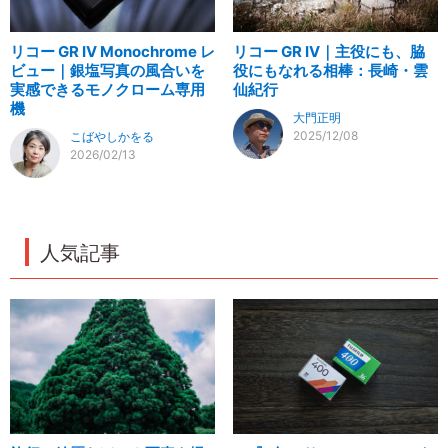
リコー GR IV Monochrome レ
リコー GR IV｜主役にも、脇
ビュー｜銀塩写真の風合いを
役にもなれる相棒：長崎・雲
実感できるモノクローム専用
仙紀行
機
大門正明
2025/12/08
こばやしかをる
2026/02/13
人気記事