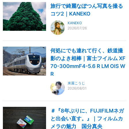
旅行で綺麗なぽつん写真を撮る
コツ2｜KANEKO
KANEKO
2026/07/26
何処にでも連れて行く、鉄道撮
影のよき相棒｜富士フイルム XF
70-300mmF4-5.6 R LM OIS W
R
米屋こうじ
2026/08/01
＃『8年ぶりに、FUJIFILMネガ
と出会い直す。』｜フィルムカ
メラの魅力 国分真央