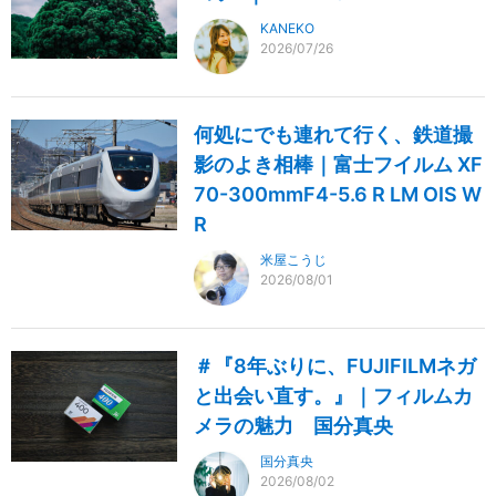
KANEKO
2026/07/26
何処にでも連れて行く、鉄道撮
影のよき相棒｜富士フイルム XF
70-300mmF4-5.6 R LM OIS W
R
米屋こうじ
2026/08/01
＃『8年ぶりに、FUJIFILMネガ
と出会い直す。』｜フィルムカ
メラの魅力 国分真央
国分真央
2026/08/02