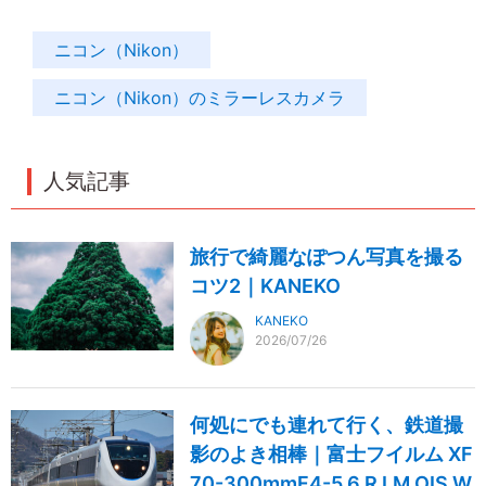
ニコン（Nikon）
ニコン（Nikon）のミラーレスカメラ
人気記事
旅行で綺麗なぽつん写真を撮る
コツ2｜KANEKO
KANEKO
2026/07/26
何処にでも連れて行く、鉄道撮
影のよき相棒｜富士フイルム XF
70-300mmF4-5.6 R LM OIS W