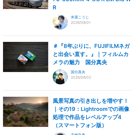
R
米屋こうじ
2026/08/01
＃『8年ぶりに、FUJIFILMネガ
と出会い直す。』｜フィルムカ
メラの魅力 国分真央
国分真央
2026/08/02
風景写真の引き出しを増やす！
｜その19：Lightroomでの画像
処理で作品をレベルアップ4
（スマートフォン版）
高橋良典