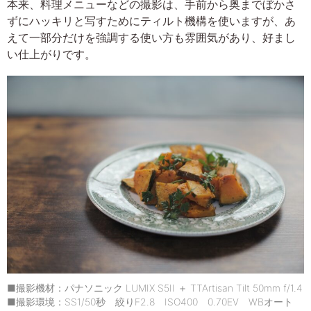
本来、料理メニューなどの撮影は、手前から奥までぼかさ
ずにハッキリと写すためにティルト機構を使いますが、あ
えて一部分だけを強調する使い方も雰囲気があり、好まし
い仕上がりです。
■撮影機材：パナソニック LUMIX S5II ＋ TTArtisan Tilt 50mm f/1.4
■撮影環境：SS1/50秒 絞りF2.8 ISO400 0.70EV WBオート