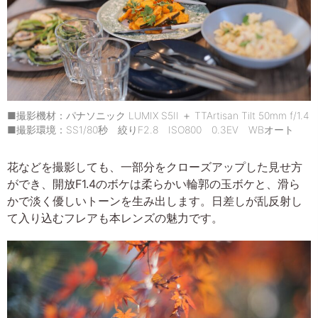
■撮影機材：パナソニック LUMIX S5II ＋ TTArtisan Tilt 50mm f/1.4
■撮影環境：SS1/80秒 絞りF2.8 ISO800 0.3EV WBオート
花などを撮影しても、一部分をクローズアップした見せ方
ができ、開放F1.4のボケは柔らかい輪郭の玉ボケと、滑ら
かで淡く優しいトーンを生み出します。日差しが乱反射し
て入り込むフレアも本レンズの魅力です。