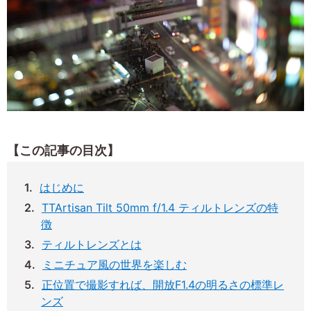
【この記事の目次】
はじめに
TTArtisan Tilt 50mm f/1.4 ティルトレンズの特
徴
ティルトレンズとは
ミニチュア風の世界を楽しむ
正位置で撮影すれば、開放F1.4の明るさの標準レ
ンズ