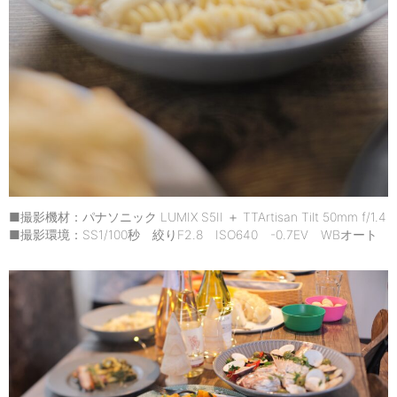
■撮影機材：パナソニック LUMIX S5II ＋ TTArtisan Tilt 50mm f/1.4
■撮影環境：SS1/100秒 絞りF2.8 ISO640 -0.7EV WBオート