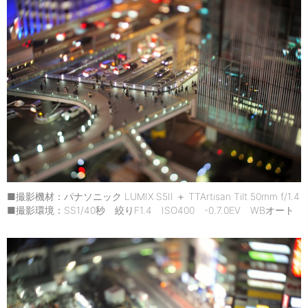
■撮影機材：パナソニック LUMIX S5II ＋ TTArtisan Tilt 50mm f/1.4
■撮影環境：SS1/40秒 絞りF1.4 ISO400 -0.7.0EV WBオート