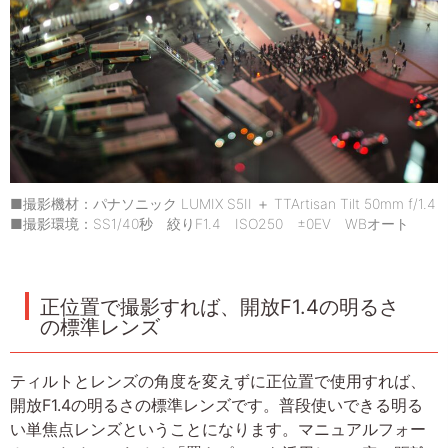
■撮影機材：パナソニック LUMIX S5II ＋ TTArtisan Tilt 50mm f/1.4
■撮影環境：SS1/40秒 絞りF1.4 ISO250 ±0EV WBオート
正位置で撮影すれば、開放F1.4の明るさ
の標準レンズ
ティルトとレンズの角度を変えずに正位置で使用すれば、
開放F1.4の明るさの標準レンズです。普段使いできる明る
い単焦点レンズということになります。マニュアルフォー