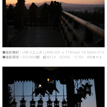
■撮影機材：パナソニック LUMIX S5II ＋ TTArtisan Tilt 50mm f/1.4
■撮影環境：SS1/1600秒 絞りF1.4 ISO100 -0.7EV WBオート