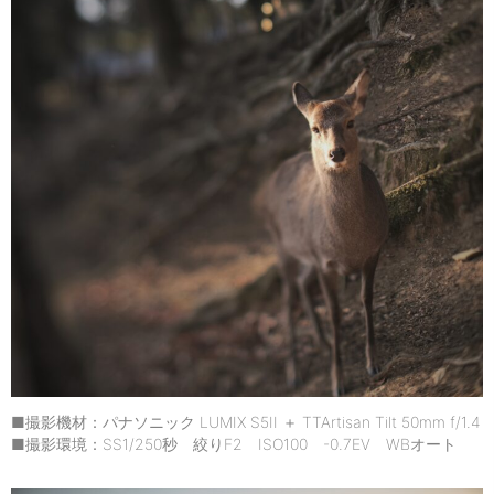
■撮影機材：パナソニック LUMIX S5II ＋ TTArtisan Tilt 50mm f/1.4
■撮影環境：SS1/250秒 絞りF2 ISO100 -0.7EV WBオート