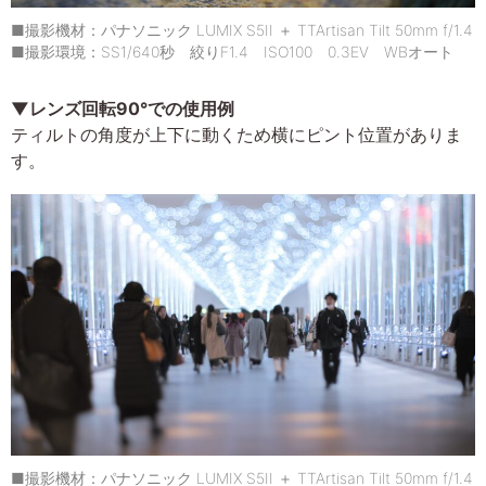
■撮影機材：パナソニック LUMIX S5II ＋ TTArtisan Tilt 50mm f/1.4
■撮影環境：SS1/640秒 絞りF1.4 ISO100 0.3EV WBオート
▼レンズ回転90°での使用例
ティルトの角度が上下に動くため横にピント位置がありま
す。
■撮影機材：パナソニック LUMIX S5II ＋ TTArtisan Tilt 50mm f/1.4