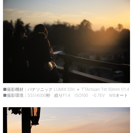
■撮影機材：パナソニック LUMIX S5II ＋ TTArtisan Tilt 50mm f/1.4
■撮影環境：SS1/4000秒 絞りF1.4 ISO100 -0.7EV WBオート