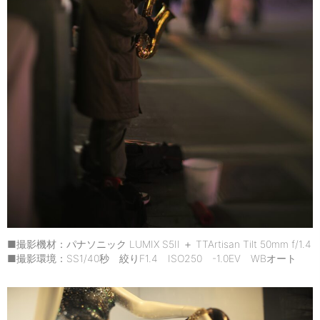
■撮影機材：パナソニック LUMIX S5II ＋ TTArtisan Tilt 50mm f/1.4
■撮影環境：SS1/40秒 絞りF1.4 ISO250 -1.0EV WBオート