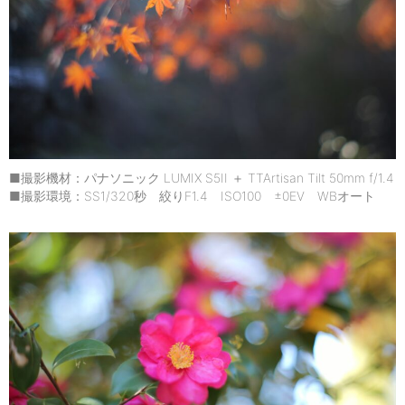
■撮影機材：パナソニック LUMIX S5II ＋ TTArtisan Tilt 50mm f/1.4
■撮影環境：SS1/320秒 絞りF1.4 ISO100 ±0EV WBオート