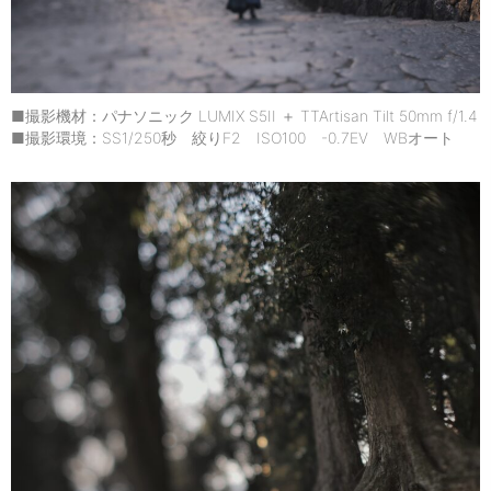
■撮影機材：パナソニック LUMIX S5II ＋ TTArtisan Tilt 50mm f/1.4
■撮影環境：SS1/250秒 絞りF2 ISO100 -0.7EV WBオート