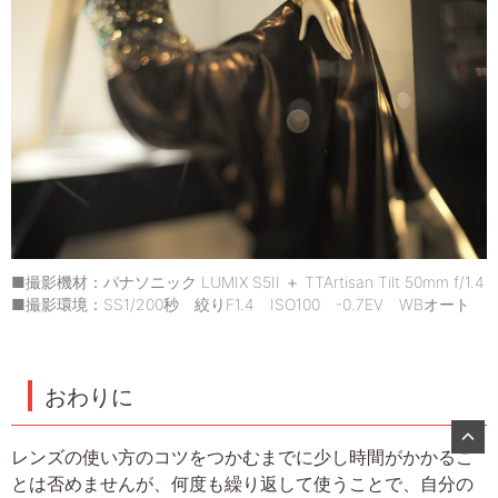
■撮影機材：パナソニック LUMIX S5II ＋ TTArtisan Tilt 50mm f/1.4
■撮影環境：SS1/200秒 絞りF1.4 ISO100 -0.7EV WBオート
おわりに
レンズの使い方のコツをつかむまでに少し時間がかかるこ
とは否めませんが、何度も繰り返して使うことで、自分の