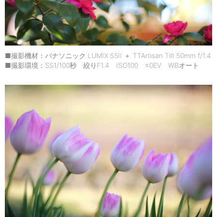
■撮影機材：パナソニック LUMIX S5II ＋ TTArtisan Tilt 50mm f/1.4
■撮影環境：SS1/100秒 絞りF1.4 ISO100 ±0EV WBオート