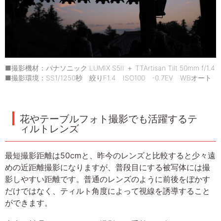
■撮影機材：パナソニック LUMIX S5II ＋ TTArtisan Tilt 50mm f/1.4
■撮影環境：SS1/1250秒 絞りF1.4 ISO100 -0.7EV WBオート
花やテーブルフォト撮影でも活躍するテ
ィルトレンズ
最短撮影距離は50cmと、昨今のレンズと比較すると少々遠
めの近距離撮影になりますが、普段目にする被写体には撮
影しやすい距離です。普通のレンズのように前後をぼかす
だけではなく、ティルト角度によって視線を誘導すること
ができます。