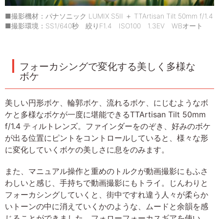
■撮影機材：パナソニック LUMIX S5II ＋ TTArtisan Tilt 50mm f/1.4
■撮影環境：SS1/640秒 絞りF1.4 ISO100 1.3EV WBオート
フォーカシングで変化する美しく多様な
ボケ
美しい円形ボケ、輪郭ボケ、流れるボケ、にじむようなボ
ケと多様なボケが一度に堪能できるTTArtisan Tilt 50mm
f/1.4 ティルトレンズ。ファインダーをのぞき、好みのボケ
が出る位置にピントをコントロールしていると、様々な形
に変化していくボケの美しさに息をのみます。
また、マニュアル操作と重めのトルクが動画撮影にもふさ
わしいと感じ、手持ちで動画撮影にもトライ。じんわりと
フォーカシングしていくと、街中ですれ違う人々が柔らか
いトーンの中に消えていくかのような、ムードと余韻を感
じることができました。フォローフォーカスギアを使い、