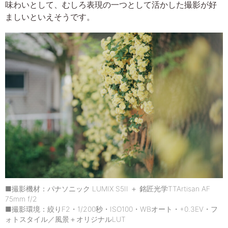
味わいとして、むしろ表現の一つとして活かした撮影が好
ましいといえそうです。
■撮影機材：パナソニック LUMIX S5II ＋ 銘匠光学TTArtisan AF
75mm f/2
■撮影環境：絞りF2・1/200秒・ISO100・WBオート・+0.3EV・フ
ォトスタイル／風景＋オリジナルLUT