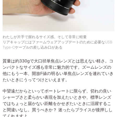
わたしが片手で握れるサイズ感。そして非常に軽量
リアキャップにはファームウェアアップデートのために必要なUSB
Type-Cケーブルの差し込み口がある
質量は約330gで大口径単焦点レンズとは思えない軽さ。コ
ンパクトなサイズ感も非常に魅力的です。ズームレンズの
他にもう一本、開放F値の明るい単焦点レンズを連れていき
たいときにうってつけといえます。
中望遠だからといってポートレートに限らず、切れの良い
シャープさと柔らかい表現を加えたいときや、標準レンズ
ではちょっと届かない距離をかせぎたいときに活躍するこ
と間違いなし。買うべきか？ 迷ったらプライスが後押しし
てくれますよ。