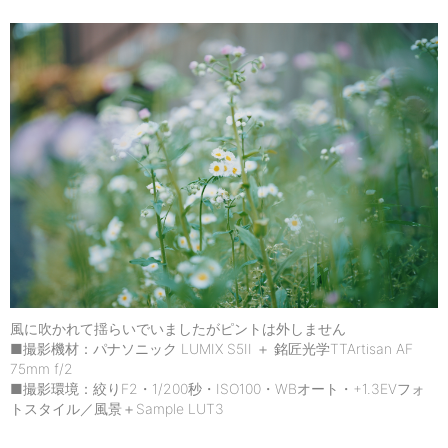
風に吹かれて揺らいでいましたがピントは外しません
■撮影機材：パナソニック LUMIX S5II ＋ 銘匠光学TTArtisan AF
75mm f/2
■撮影環境：絞りF2・1/200秒・ISO100・WBオート・+1.3EVフォ
トスタイル／風景＋Sample LUT3