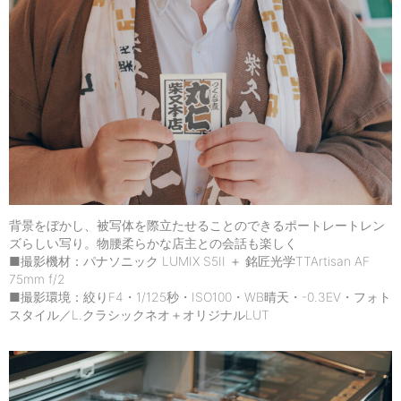
背景をぼかし、被写体を際立たせることのできるポートレートレン
ズらしい写り。物腰柔らかな店主との会話も楽しく
■撮影機材：パナソニック LUMIX S5II ＋ 銘匠光学TTArtisan AF
75mm f/2
■撮影環境：絞りF4・1/125秒・ISO100・WB晴天・-0.3EV・フォト
スタイル／L.クラシックネオ＋オリジナルLUT