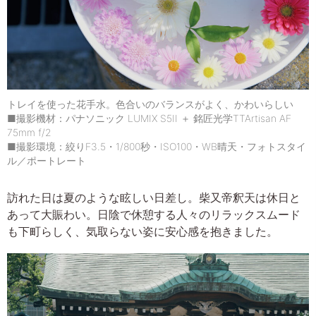
トレイを使った花手水。色合いのバランスがよく、かわいらしい
■撮影機材：パナソニック LUMIX S5II ＋ 銘匠光学TTArtisan AF
75mm f/2
■撮影環境：絞りF3.5・1/800秒・ISO100・WB晴天・フォトスタイ
ル／ポートレート
訪れた日は夏のような眩しい日差し。柴又帝釈天は休日と
あって大賑わい。日陰で休憩する人々のリラックスムード
も下町らしく、気取らない姿に安心感を抱きました。