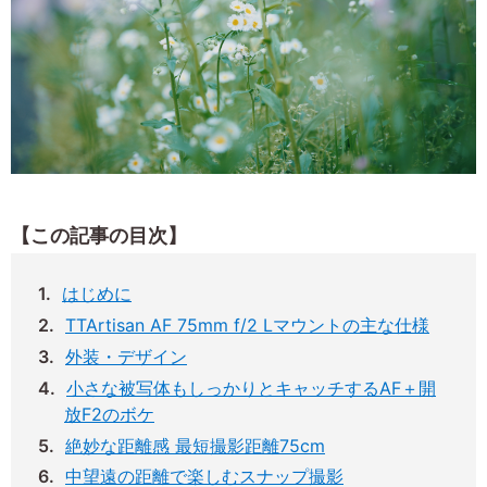
【この記事の目次】
はじめに
TTArtisan AF 75mm f/2 Lマウントの主な仕様
外装・デザイン
小さな被写体もしっかりとキャッチするAF＋開
放F2のボケ
絶妙な距離感 最短撮影距離75cm
中望遠の距離で楽しむスナップ撮影