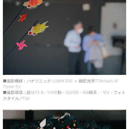
■撮影機材：パナソニック LUMIX S5II ＋ 銘匠光学TTArtisan AF
75mm f/2
■撮影環境：絞りF2.8・1/400秒・ISO100・WB晴天・-1EV・フォト
スタイル／Flat