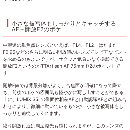
小さな被写体もしっかりとキャッチする
AF＋開放F2のボケ
中望遠の単焦点レンズといえば、F1.4、F1.2、はたまた
F0.95などのさらに明るい開放値のレンズでシビアなピント
を求めるのもよいですが、サクッと気負いなく撮影できる
開放F2というのがTTArtisan AF 75mm f/2のポイントで
す。
開放F値では背景分離がよく、合焦面が明確になって際立
ち、前後のボケの雰囲気も軽やかに写し出すことができる
上に、LUMIX S5IIの像面位相差AFと自動認識AFとの組み合
わせにより、微細に動いているものや、小さな被写体もし
っかりと追従してくれます。
絞り開放付近は周辺減光も感じられますが、このレンズの