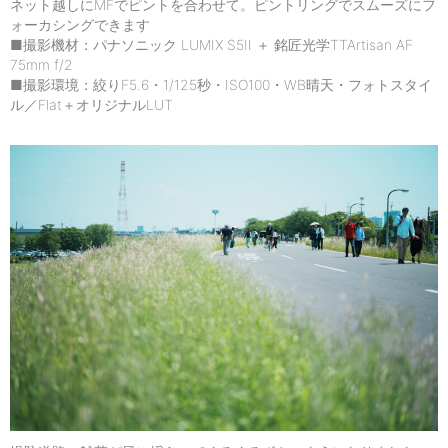
ネット越しにMFでピントを合わせて。ピントリングでスムーズにフ
ォーカシングできます
■撮影機材：パナソニック LUMIX S5II ＋ 銘匠光学TTArtisan AF
75mm f/2
■撮影環境：絞りF5.6・1/125秒・ISO100・WB晴天・フォトスタイ
ル／Flat＋オリジナルLUT