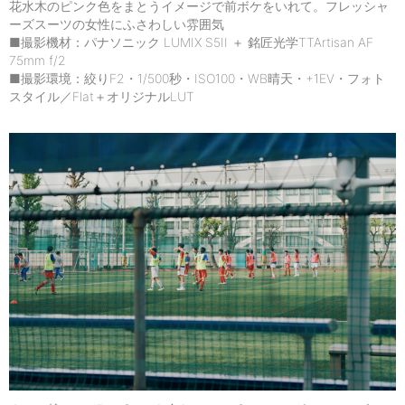
花水木のピンク色をまとうイメージで前ボケをいれて。フレッシャ
ーズスーツの女性にふさわしい雰囲気
■撮影機材：パナソニック LUMIX S5II ＋ 銘匠光学TTArtisan AF
75mm f/2
■撮影環境：絞りF2・1/500秒・ISO100・WB晴天・+1EV・フォト
スタイル／Flat＋オリジナルLUT