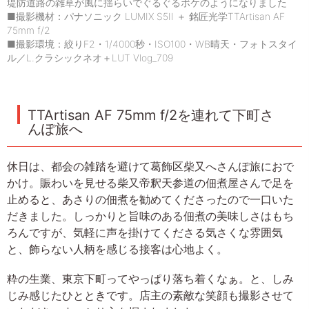
堤防道路の雑草が風に揺らいでぐるぐるボケのようになりました
■撮影機材：パナソニック LUMIX S5II ＋ 銘匠光学TTArtisan AF
75mm f/2
■撮影環境：絞りF2・1/4000秒・ISO100・WB晴天・フォトスタイ
ル／L.クラシックネオ＋LUT Vlog_709
TTArtisan AF 75mm f/2を連れて下町さ
んぽ旅へ
休日は、都会の雑踏を避けて葛飾区柴又へさんぽ旅におで
かけ。賑わいを見せる柴又帝釈天参道の佃煮屋さんで足を
止めると、あさりの佃煮を勧めてくださったので一口いた
だきました。しっかりと旨味のある佃煮の美味しさはもち
ろんですが、気軽に声を掛けてくださる気さくな雰囲気
と、飾らない人柄を感じる接客は心地よく。
粋の生業、東京下町ってやっぱり落ち着くなぁ。と、しみ
じみ感じたひとときです。店主の素敵な笑顔も撮影させて