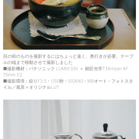
目の前のものを撮影するにはちょっと遠く、奥行きが必要。テーブ
ルの端まで移動させて撮影しました
■撮影機材：パナソニック LUMIX S5II ＋ 銘匠光学TTArtisan AF
75mm f/2
■撮影環境：絞りF3.5・1/50秒・ISO640・WBオート・フォトスタ
イル／風景＋オリジナルLUT