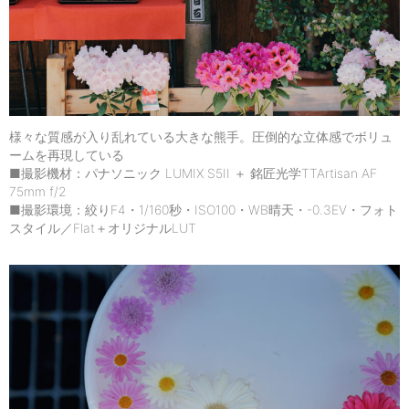
様々な質感が入り乱れている大きな熊手。圧倒的な立体感でボリュ
ームを再現している
■撮影機材：パナソニック LUMIX S5II ＋ 銘匠光学TTArtisan AF
75mm f/2
■撮影環境：絞りF4・1/160秒・ISO100・WB晴天・-0.3EV・フォト
スタイル／Flat＋オリジナルLUT