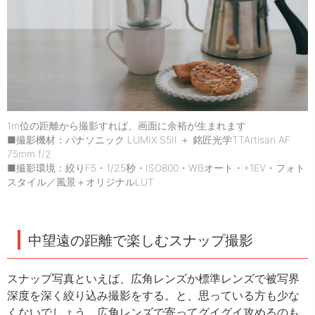
1m位の距離から撮影すれば、画面に余裕が生まれます
■撮影機材：パナソニック LUMIX S5II ＋ 銘匠光学TTArtisan AF
75mm f/2
■撮影環境：絞りF5・1/25秒・ISO800・WBオート・+1EV・フォト
スタイル／風景＋オリジナルLUT
中望遠の距離で楽しむスナップ撮影
スナップ写真といえば、広角レンズか標準レンズで被写界
深度を深く絞り込み撮影をする。と、思っている方も少な
くないでしょう。広角レンズで寄ってグイグイ攻めるのも