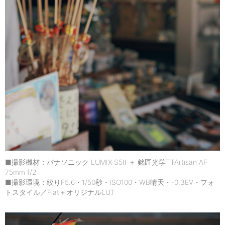
■撮影機材：パナソニック LUMIX S5II ＋ 銘匠光学TTArtisan AF
75mm f/2
■撮影環境：絞りF5.6・1/50秒・ISO100・WB晴天・-0.3EV・フォ
トスタイル／Flat＋オリジナルLUT