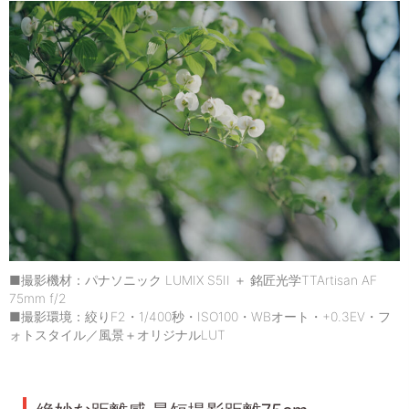
■撮影機材：パナソニック LUMIX S5II ＋ 銘匠光学TTArtisan AF
75mm f/2
■撮影環境：絞りF2・1/400秒・ISO100・WBオート・+0.3EV・フ
ォトスタイル／風景＋オリジナルLUT