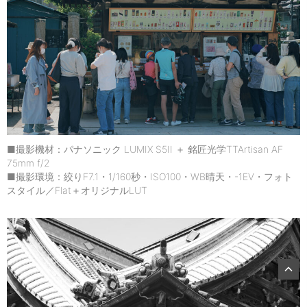
■撮影機材：パナソニック LUMIX S5II ＋ 銘匠光学TTArtisan AF
75mm f/2
■撮影環境：絞りF7.1・1/160秒・ISO100・WB晴天・-1EV・フォト
スタイル／Flat＋オリジナルLUT