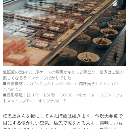
低照度の室内で。冷ケースの照明がキリっと際立つ。佃煮はご飯が
欲しくなるラインナップばかりでした
■撮影機材：パナソニック LUMIX S5II ＋ 銘匠光学TTArtisan AF
75mm f/2
■撮影環境：絞りF5・1/50秒・ISO100・WBオート・-0.3EV・フォ
トスタイル／Flat＋オリジナルLUT
佃煮屋さんを後にしてさんぽ旅は続きます。帝釈天参道で
目にする懐かしい空気。店先で涼をとる人も、美味しいも