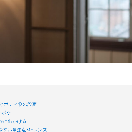
Cの特徴とボディ側の設定
いボケ
1本で旅に出かける
やすい単焦点MFレンズ