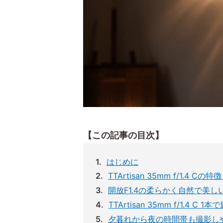
【この記事の目次】
はじめに
TTArtisan 35mm f/1.4 
開放F1.4の柔らかく自然で美し
TTArtisan 35mm f/1.4 C 
夕暮れから夜の時間帯も撮影し