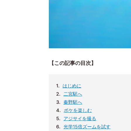
【この記事の目次】
はじめに
二宮駅へ
秦野駅へ
ボケを楽しむ
アジサイを撮る
光学15倍ズームを試す