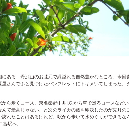
側にある、丹沢山のお膝元で緑溢れる自然豊かなところ。今回
豆屋さんでふと見つけたパンフレットにトキメいてしまった。
から歩くコース、東名秦野中井I.C.から車で巡るコースなど
なんて最高じゃない、と次のライカの旅を即決したのが先月の
か訪れたことはあるけれど、駅から歩いて水めぐりができるな
二宮駅へ。