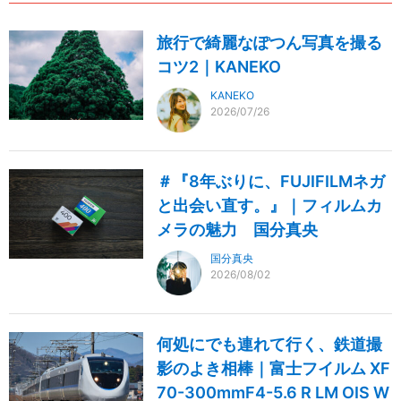
旅行で綺麗なぽつん写真を撮る
コツ2｜KANEKO
KANEKO
2026/07/26
＃『8年ぶりに、FUJIFILMネガ
と出会い直す。』｜フィルムカ
メラの魅力 国分真央
国分真央
2026/08/02
何処にでも連れて行く、鉄道撮
影のよき相棒｜富士フイルム XF
70-300mmF4-5.6 R LM OIS W