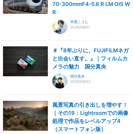
70-300mmF4-5.6 R LM OIS W
R
米屋こうじ
2026/08/01
＃『8年ぶりに、FUJIFILMネガ
と出会い直す。』｜フィルムカ
メラの魅力 国分真央
国分真央
2026/08/02
風景写真の引き出しを増やす！
｜その19：Lightroomでの画像
処理で作品をレベルアップ4
（スマートフォン版）