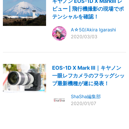
キヤノン EOS-1D X MarkIII レ
ビュー | 飛行機撮影の現場でポ
テンシャルを確認！
A☆50/Akira Igarashi
2020/03/03
EOS-1D X Mark III｜キヤノン
一眼レフカメラのフラッグシッ
プ最新機種が遂に発表！
ShaSha編集部
2020/01/07