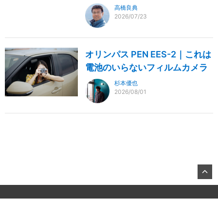
高橋良典
2026/07/23
オリンパス PEN EES-2｜これは
電池のいらないフィルムカメラ
杉本優也
2026/08/01
©2026, KITAMURA Co., Ltd.
About US
お問合せ
All Rights Reserved.