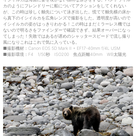
カのようにフレンドリーに船についてアクションをしてくれない
が、この時は珍しく舳先について泳ぎ出した。慌てて舳先横の床か
ら真下のイシイルカを広角レンズで撮影をした。透明度が高いので
イシイルカの姿がはっきりわかる！この時はまだミラーレス機では
ないので明るさをファインダーで確認できず、結果オーバーになっ
てしまった！失敗ではあるが遅めのシャッタースピードで流し撮り
風になりこれはこれで気に入っている。
■撮影機材：Canon EOS 5D Mark II + EF17-40mm f/4L USM
■撮影環境：F4 1/50秒 ISO200 焦点距離40mm WB太陽光