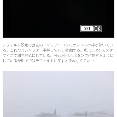
デフォルト設定では左の「AF」アイコンにオレンジの枠が付いてい
る。これだとシャッター半押しでAFが作動する。私はボタンカスタ
マイズで測光開始にしている。AFはAF-ONボタンで作動するように
しているが船上ではデフォルトに戻すと疲れなくていい。