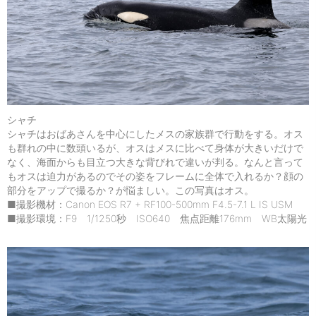
シャチ
シャチはおばあさんを中心にしたメスの家族群で行動をする。オス
も群れの中に数頭いるが、オスはメスに比べて身体が大きいだけで
なく、海面からも目立つ大きな背びれで違いが判る。なんと言って
もオスは迫力があるのでその姿をフレームに全体で入れるか？顔の
部分をアップで撮るか？が悩ましい。この写真はオス。
■撮影機材：Canon EOS R7 + RF100-500mm F4.5-7.1 L IS USM
■撮影環境：F9 1/1250秒 ISO640 焦点距離176mm WB太陽光