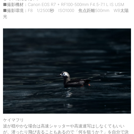
■撮影機材：Canon EOS R7 + RF100-500mm F4.5-7.1 L IS USM
■撮影環境：F8 1/2500秒 ISO1000 焦点距離500mm WB太陽
光
ケイマフリ
波が穏やかな場合は高速シャッターや高速連写はしなくてもいい
が、潜ったり飛び去ることもあるので「何を狙うか？」を自分で決