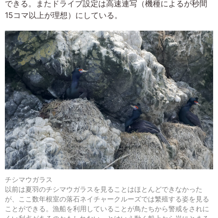
できる。またドライブ設定は高速連写（機種によるが秒間
15コマ以上が理想）にしている。
チシマウガラス
以前は夏羽のチシマウガラスを見ることはほとんどできなかった
が、ここ数年根室の落石ネイチャークルーズでは繁殖する姿を見る
ことができる。漁船を利用していることが鳥たちから警戒をされに