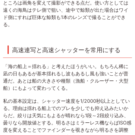
ところは画角を変えて撮影ができる点だ。使い方としては
遠くの海鳥はテレ側で狙い、途中で鯨類が出た場合はワイ
ド側にすれば巨体な鯨類も1本のレンズで撮ることができ
る。
高速連写と高速シャッターを常用にする
「海の船上＝揺れる」と考えたほうがいい。もちろん稀に
凪の日もあるが基本揺れるし波もあるし風も強いことが普
通だ。あとは船の大きさや種類（漁船・クルーザー・大型
船）にもよって変わってくる。
私の基本設定は、シャッター速度を1/2000秒以上としてい
る。理由は揺れる船上でのブレを少しでも抑え込みたいか
らだ。絞りは天気にもよるが晴れなら1段～2段絞り込み、
曇りなら開放値とする。明るさはミラーレス機ならばISO感
度を変えることでファインダーを覗きながら明るさを調整