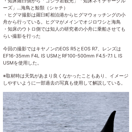
・知床羅臼側から「ゴジラ岩観光」「知床ネイチャークル
ーズ」…海鳥と鯨類（シャチ）
・ヒグマ撮影は羅臼町相泊港からヒグマウォッチングの小
舟から行っている。ヒグマがメインでオジロワシと海鳥
・知床のウトロ側では知人の研究者の小舟に乗船させても
らい撮影を行った
今回の撮影ではキヤノンのEOS R5とEOS R7、レンズは
EF16-35mm F4L IS USMとRF100-500mm F4.5-7.1 L IS
USMを使用した。
※取材時は天気があまり良くなかったこともあり、イメージ
しやすいように一部過去の写真も使用して解説している。