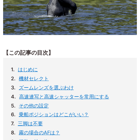
【この記事の目次】
はじめに
機材セレクト
ズームレンズを選ぶわけ
高速連写と高速シャッターを常用にする
その他の設定
乗船ポジションはどこがいい？
三脚は不要
霧の場合のAFは？