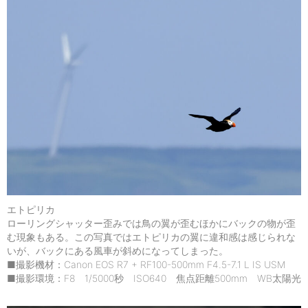
エトピリカ
ローリングシャッター歪みでは鳥の翼が歪むほかにバックの物が歪
む現象もある。この写真ではエトピリカの翼に違和感は感じられな
いが、バックにある風車が斜めになってしまった。
■撮影機材：Canon EOS R7 + RF100-500mm F4.5-7.1 L IS USM
■撮影環境：F8 1/5000秒 ISO640 焦点距離500mm WB太陽光