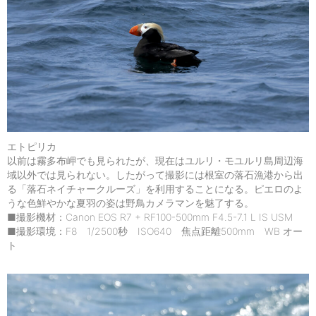
エトピリカ
以前は霧多布岬でも見られたが、現在はユルリ・モユルリ島周辺海
域以外では見られない。したがって撮影には根室の落石漁港から出
る「落石ネイチャークルーズ」を利用することになる。ピエロのよ
うな色鮮やかな夏羽の姿は野鳥カメラマンを魅了する。
■撮影機材：Canon EOS R7 + RF100-500mm F4.5-7.1 L IS USM
■撮影環境：F8 1/2500秒 ISO640 焦点距離500mm WB オー
ト