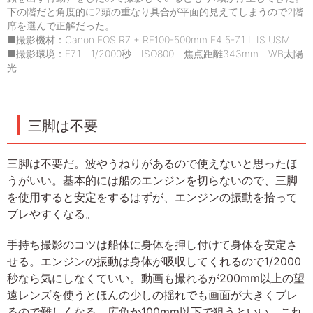
下の階だと角度的に2頭の重なり具合が平面的見えてしまうので2階
席を選んで正解だった。
■撮影機材：Canon EOS R7 + RF100-500mm F4.5-7.1 L IS USM
■撮影環境：F7.1 1/2000秒 ISO800 焦点距離343mm WB太陽
光
三脚は不要
三脚は不要だ。波やうねりがあるので使えないと思ったほ
うがいい。基本的には船のエンジンを切らないので、三脚
を使用すると安定をするはずが、エンジンの振動を拾って
ブレやすくなる。
手持ち撮影のコツは船体に身体を押し付けて身体を安定さ
せる。エンジンの振動は身体が吸収してくれるので1/2000
秒なら気にしなくていい。動画も撮れるが200mm以上の望
遠レンズを使うとほんの少しの揺れでも画面が大きくブレ
るので難しくなる。広角か100mm以下で狙うといい。これ