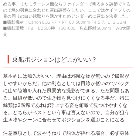
める事。またミラーレス機ならファインダーで明るさを調節できる
ので鳥の羽色に合わせた露出調整をしたい。ここではケイマフリの
目の周りの白い縁取りを活かすためアンダーめに露出を決定した。
■撮影機材：Canon EOS R7 + RF100-500mm F4.5-7.1 L IS USM
■撮影環境：F8 1/2500秒 ISO1000 焦点距離500mm WB太陽
光
乗船ポジションはどこがいい？
基本的には舳先がいい。理由は邪魔な物が無いので撮影が
しやすいからだ。他の利点としては目線が低いのでバック
に山や陸地を入れた風景的な撮影ができる。ただ問題もあ
る。目線が低いので生き物を見つけにくくなる事だ。特に
鯨類は2階席であれば浮上する姿を俯瞰で見つけやすくな
る。どちらがベストという事は言えないので、自分が狙う
生き物やシーンに合わせてポジションを選ぶことになる。
注意事項として波やうねりで船体が揺れる場合、必ず身体