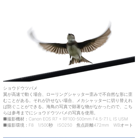
ショウドウツバメ
翼が高速で動く場合、ローリングシャッター歪みで不自然な形に歪
むことがある。それが許せない場合、メカシャッターに切り替えれ
ば防ぐことができる。海鳥の写真で顕著な物がなかったので、こち
らは参考までにショウドウツバメの写真を使用。
■撮影機材：Canon EOS R7 + RF100-500mm F4.5-7.1 L IS USM
■撮影環境：F8 1/500秒 ISO250 焦点距離472mm WBオート