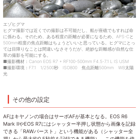
エゾヒグマ
ヒグマ撮影では近くでの撮影は不可能だし、船が座礁でもすれば命
に係わる。そのため、ある程度の距離が必要になるため、APS-Cと
500mm程度の焦点距離はちょうどいいと思っている。ヒグマにとっ
ては目障りなことは間違いなさそうだが、絶妙な距離感が自然な仕
草の撮影を可能にする。
■撮影機材：Canon EOS R7 + RF100-500mm F4.5-7.1 L IS USM
■撮影環境：F7.1 1/2500秒 ISO800 焦点距離500mm WB太陽
光
その他の設定
AFはキヤノンの場合はサーボAFが基本となる。EOS R6
Mark IIやEOS R7にはシャッター半押し状態から画像を記録
できる「RAWバースト」という機能がある（シャッター全
押しから最大約0.5秒前を記録できる機能）。この機能を使