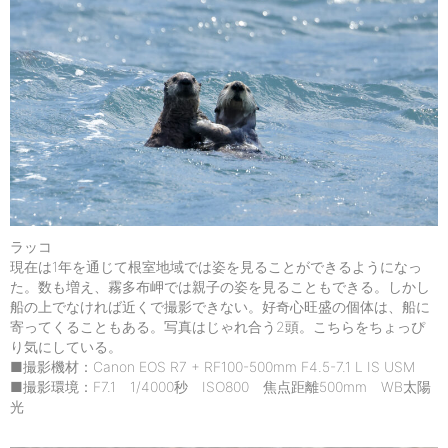
ラッコ
現在は1年を通じて根室地域では姿を見ることができるようになっ
た。数も増え、霧多布岬では親子の姿を見ることもできる。しかし
船の上でなければ近くで撮影できない。好奇心旺盛の個体は、船に
寄ってくることもある。写真はじゃれ合う2頭。こちらをちょっぴ
り気にしている。
■撮影機材：Canon EOS R7 + RF100-500mm F4.5-7.1 L IS USM
■撮影環境：F7.1 1/4000秒 ISO800 焦点距離500mm WB太陽
光