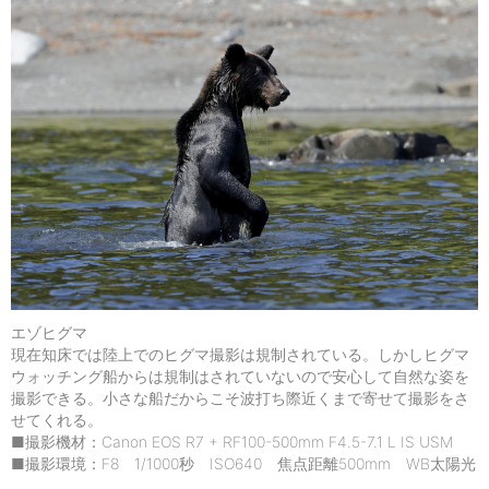
エゾヒグマ
現在知床では陸上でのヒグマ撮影は規制されている。しかしヒグマ
ウォッチング船からは規制はされていないので安心して自然な姿を
撮影できる。小さな船だからこそ波打ち際近くまで寄せて撮影をさ
せてくれる。
■撮影機材：Canon EOS R7 + RF100-500mm F4.5-7.1 L IS USM
■撮影環境：F8 1/1000秒 ISO640 焦点距離500mm WB太陽光