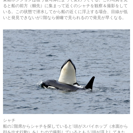
ると船の前方（舳先）に集まって近くのシャチを観察＆撮影をして
いる。この状態で潜水してから船の近くに浮上する場合、目線が低
いと発見できないが2階なら俯瞰で見られるので発見が早くなる。
シャチ
船の2階席からシャチを探していると1頭がスパイホップ（水面から
顔を出す行動）をしたので撮影しているともう1頭が浮上してきた。