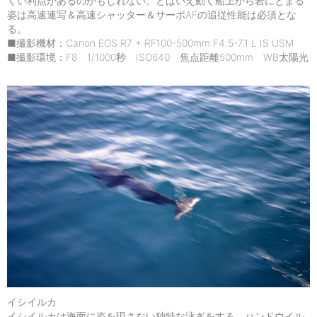
くい利点があるのかもしれない。とはいえ動く船上から岩にとまる
姿は高速連写＆高速シャッター＆サーボAFの追従性能は必須とな
る。
■撮影機材：Canon EOS R7 + RF100-500mm F4.5-7.1 L IS USM
■撮影環境：F8 1/1000秒 ISO640 焦点距離500mm WB太陽光
イシイルカ
イシイルカは海面に姿を現さない独特な泳ぎをする。ハンドウイル