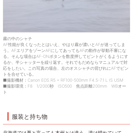
霧の中のシャチ
AF性能が良くなったとはいえ、やはり霧が濃いとAFが迷ってしま
う。AFエリアをゾーンAFにしてあってもAFの動作が挙動不審にな
る。そんな場合はAF-ONボタンを数度押してピントがくるようにす
るか、半シャッターを繰り返す。それでもだめならマニュアルで対
応をしたい。この写真の場合、左のオスシャチの背びれにAFでピン
トを合せている。
■撮影機材：Canon EOS R5 + RF100-500mm F4.5-7.1 L IS USM
■撮影環境：F8 1/2000秒 ISO500 焦点距離200mm WBオー
ト
服装と持ち物
北海道では夏と言っても本州とは違う。港は晴れていて、