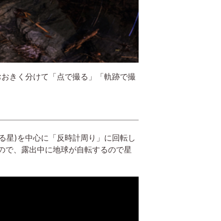
おおきく分けて「点で撮る」「軌跡で撮
る星)を中心に「反時計周り」に回転し
るので、露出中に地球が自転するので星