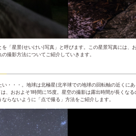
を「星景(せいけい)写真」と呼びます。この星景写真には、
れの撮影方法についてご紹介していきます。
い・・・。地球は北極星(北半球での地球の回転軸の近くにあ
ドは、おおよそ1時間に15度。星空の撮影は露出時間が長くな
うならないように「点で撮る」方法をご紹介します。