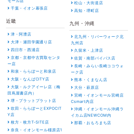
モール店
松山・大街道店
千葉・イオン幕張店
高知・堺町店
近畿
九州・沖縄
津・阿漕店
北九州・リバーウォーク北
大津・瀬田学園通り店
九州店
四日市・西浦店
久留米・上津店
京都・京都中古買取センタ
佐賀・南部バイパス店
ー店
長崎・みらい長崎ココウォ
和泉・ららぽーと和泉店
ーク店
大阪・なんばCITY店
熊本・くまなん店
大阪・ルクアイーレ店（梅
大分・萩原店
田蔦屋書店内）
宮崎・イオンモール宮崎店
堺・プラットプラット店
Csmart内店
吹田・ららぽーとEXPOCIT
沖縄・イオンモール沖縄ラ
Y店
イカム店NEWCOM内
枚方・枚方T-SITE店
那覇・おもろまち店
奈良・イオンモール橿原店1