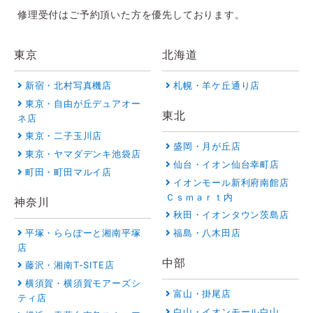
修理受付はご予約頂いた方を優先しております。
東京
北海道
新宿・北村写真機店
札幌・羊ケ丘通り店
東京・自由が丘デュアオー
東北
ネ店
東京・二子玉川店
盛岡・月が丘店
東京・ヤマダデンキ池袋店
仙台・イオン仙台幸町店
町田・町田マルイ店
イオンモール新利府南館店
Ｃｓｍａｒｔ内
神奈川
秋田・イオンタウン茨島店
平塚・ららぽーと湘南平塚
福島・八木田店
店
中部
藤沢・湘南T-SITE店
横須賀・横須賀モアーズシ
富山・掛尾店
ティ店
白山・イオンモール白山