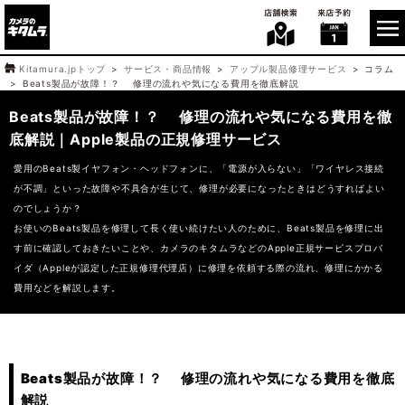
Kitamura.jpトップ
サービス・商品情報
アップル製品修理サービス
コラム
Beats製品が故障！？ 修理の流れや気になる費用を徹底解説
Beats製品が故障！？ 修理の流れや気になる費用を徹
底解説｜Apple製品の正規修理サービス
愛用のBeats製イヤフォン・ヘッドフォンに、「電源が入らない」「ワイヤレス接続
が不調」といった故障や不具合が生じて、修理が必要になったときはどうすればよい
のでしょうか？
お使いのBeats製品を修理して長く使い続けたい人のために、Beats製品を修理に出
す前に確認しておきたいことや、カメラのキタムラなどのApple正規サービスプロバ
イダ（Appleが認定した正規修理代理店）に修理を依頼する際の流れ、修理にかかる
費用などを解説します。
Beats製品が故障！？ 修理の流れや気になる費用を徹底
解説