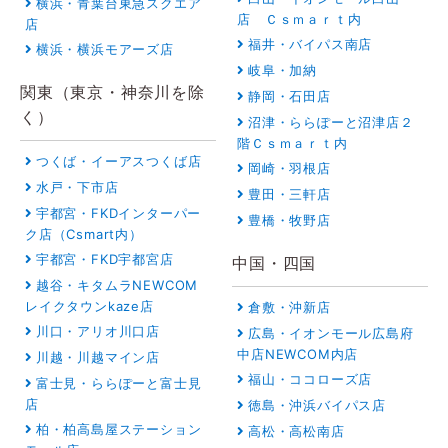
横浜・青葉台東急スクエア
店 Ｃｓｍａｒｔ内
店
福井・バイパス南店
横浜・横浜モアーズ店
岐阜・加納
関東（東京・神奈川を除
静岡・石田店
く）
沼津・ららぽーと沼津店２
階Ｃｓｍａｒｔ内
つくば・イーアスつくば店
岡崎・羽根店
水戸・下市店
豊田・三軒店
宇都宮・FKDインターパー
豊橋・牧野店
ク店（Csmart内）
宇都宮・FKD宇都宮店
中国・四国
越谷・キタムラNEWCOM
レイクタウンkaze店
倉敷・沖新店
川口・アリオ川口店
広島・イオンモール広島府
中店NEWCOM内店
川越・川越マイン店
福山・ココローズ店
富士見・ららぽーと富士見
店
徳島・沖浜バイパス店
柏・柏高島屋ステーション
高松・高松南店