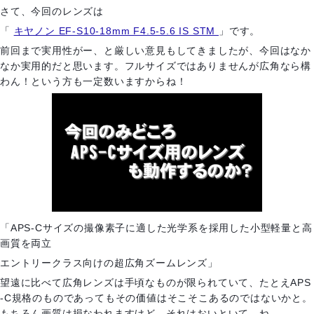
さて、今回のレンズは
「
キヤノン EF-S10-18mm F4.5-5.6 IS STM
」です。
前回まで実用性がー、と厳しい意見もしてきましたが、今回はなか
なか実用的だと思います。フルサイズではありませんが広角なら構
わん！という方も一定数いますからね！
「APS-Cサイズの撮像素子に適した光学系を採用した小型軽量と高
画質を両立
エントリークラス向けの超広角ズームレンズ」
望遠に比べて広角レンズは手頃なものが限られていて、たとえAPS
-C規格のものであってもその価値はそこそこあるのではないかと。
もちろん画質は損なわれますけど、それはおいといて...ね。