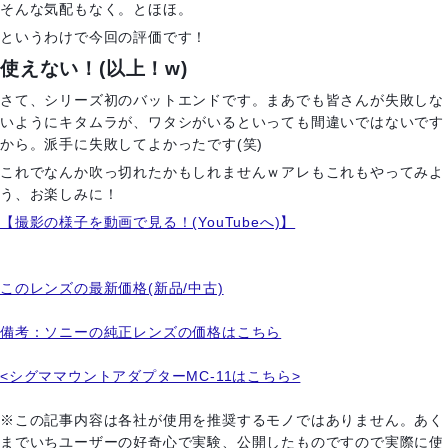
そんな気配もなく。とほほ。
というわけで今回の評価です！
使えない！(以上！w)
さて、シリーズ初のバットエンドです。まあでも皆さんが失敗しな
いようにキタムラが、ワタシがいるといっても間違いではないです
から。派手に失敗してよかったです(笑)
これでなんか吹っ切れたかもしれませんｗアレもこれもやってみよ
う、お楽しみに！
【撮影の様子を動画で見る！(YouTubeへ)】
このレンズの最新価格(新品/中古)
備考：ソニーの純正レンズの価格はこちら
<シグママウントアダプターMC-11はこちら>
※この記事内容は各社が使用を推奨するモノではありません。あく
までいちユーザーの好奇心で実験、公開したものですので実際に使