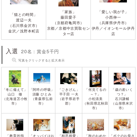
「家族」
「愛しい我が子」
「猫との時間」
藤田愛子
小西伸一
渡辺一夫
（京都府亀岡市）
（兵庫県伊丹市）
（石川県金沢市）
京都／京都中古買取セン
伊丹／イオンモール伊丹
金沢／浅野本町店
ター店
店
入選
20名：賞金5千円
写真をクリックすると拡大表示
「冬に備えて」
「阿吽の呼吸」
「ごきげん」
「何見てるの
「歳の差いく
山口 徹
須藤 ひとみ
平子田 一夫
～？」
つ？」
（北海道苫小牧
（青森県弘前
（岩手県岩手
小松清美
石川謙輔
市）
市）
郡）
（秋田県北秋田
（山形県米沢
市）
市）
「教育的指
「オッパイはお
「相思相愛」
「秋のおめか
「ボクのお母さ