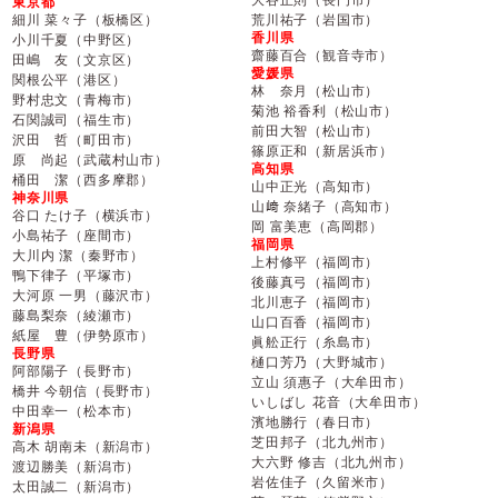
東京都
細川 菜々子（板橋区）
荒川祐子（岩国市）
香川県
小川千夏（中野区）
齋藤百合（観音寺市）
田嶋 友（文京区）
愛媛県
関根公平（港区）
林 奈月（松山市）
野村忠文（青梅市）
菊池 裕香利（松山市）
石関誠司（福生市）
前田大智（松山市）
沢田 哲（町田市）
篠原正和（新居浜市）
原 尚起（武蔵村山市）
高知県
桶田 潔（西多摩郡）
山中正光（高知市）
神奈川県
山﨑 奈緒子（高知市）
谷口 たけ子（横浜市）
岡 富美恵（高岡郡）
小島祐子（座間市）
福岡県
大川内 潔（秦野市）
上村修平（福岡市）
鴨下律子（平塚市）
後藤真弓（福岡市）
大河原 一男（藤沢市）
北川恵子（福岡市）
藤島梨奈（綾瀬市）
山口百香（福岡市）
紙屋 豊（伊勢原市）
眞舩正行（糸島市）
長野県
樋口芳乃（大野城市）
阿部陽子（長野市）
立山 須惠子（大牟田市）
橋井 今朝信（長野市）
いしばし 花音（大牟田市）
中田幸一（松本市）
濱地勝行（春日市）
新潟県
芝田邦子（北九州市）
高木 胡南未（新潟市）
大六野 修吉（北九州市）
渡辺勝美（新潟市）
岩佐佳子（久留米市）
太田誠二（新潟市）