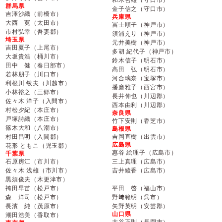
群馬県
金子信之（守口市）
吉澤沙織（前橋市）
兵庫県
大西 寛（太田市）
冨士順子（神戸市）
市村弘幸（吾妻郡）
須浦えり（神戸市）
埼玉県
元井美樹（神戸市）
吉田夏子（上尾市）
多胡 紀代子（神戸市）
大坂貴浩（桶川市）
鈴木信子（明石市）
田中 健（春日部市）
高田 弘（明石市）
若林朋子（川口市）
河合璃奈（宝塚市）
利根川 敏夫（川越市）
播磨雅子（西宮市）
小林裕之（三郷市）
長井伸也（川辺郡）
佐々木 洋子（入間市）
西本由利（川辺郡）
村松夕紀（本庄市）
奈良県
戸塚詩織（本庄市）
竹下安則（香芝市）
篠木大和（八潮市）
島根県
村田昌明（入間郡）
吉岡直樹（出雲市）
広島県
花形 ともこ（児玉郡）
惠谷 絵理子（広島市）
千葉県
石原房江（市川市）
三上真理（広島市）
佐々木 浅雄（市川市）
吉井綾香（広島市）
黒須俊夫（木更津市）
袴田早苗（松戸市）
平田 啓（福山市）
森 洋司（松戸市）
野﨑範明（呉市）
長濱 純（茂原市）
矢野英明（安芸郡）
山口県
潮田浩美（香取市）
大谷正則（長門市）