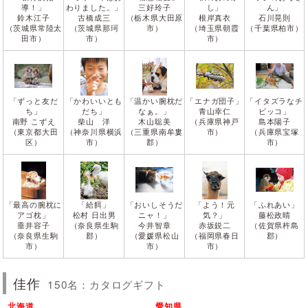
導！」
わりました。」
三好玲子
し」
ん」
鈴木江子
古橋成三
（栃木県大田原
根岸真衣
石川晃則
（茨城県常陸太
（茨城県那珂
市）
（埼玉県朝霞
（千葉県柏市）
田市）
市）
市）
「ずっと友だ
「かわいいとも
「温かい腕枕だ
「エナガ団子」
「イタズラなチ
ち」
だち」
なぁ。」
青山幸仁
ビッコ」
南野 こずえ
柴山 洋
木山聡美
（兵庫県神戸
島本陽子
（東京都大田
（神奈川県横浜
（三重県南牟婁
市）
（兵庫県宝塚
区）
市）
郡）
市）
「最高の腕枕に
「給餌」
「おいしそうだ
「よう！元
「ふれあい」
アゴ枕」
松村 日出男
ニャ！」
気？」
藤松政晴
垂井容子
（奈良県生駒
今井智章
赤坂鋭二
（佐賀県杵島
（奈良県生駒
郡）
（愛媛県松山
（福岡県春日
郡）
市）
市）
市）
佳作
150名：カタログギフト
北海道
愛知県