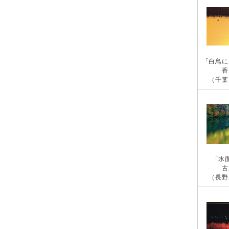
「白鳥に
香
（千葉
「水
古
（長野