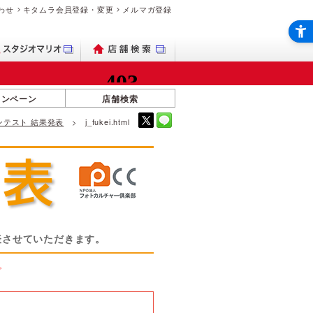
わせ
キタムラ会員登録・変更
メルマガ登録
ャンペーン
店舗検索
トコンテスト 結果発表
j_fukei.html
表させていただきます。
。