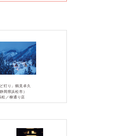
ど灯り」
鶴見卓久
静岡県浜松市）
浜松／柳通り店