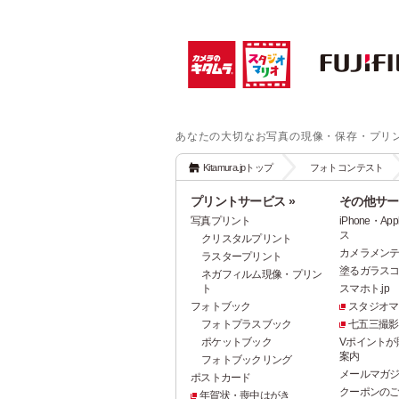
あなたの大切なお写真の現像・保存・プリ
Kitamura.jpトップ
フォトコンテスト
プリントサービス »
その他サー
写真プリント
iPhone・A
ス
クリスタルプリント
カメラメン
ラスタープリント
塗るガラス
ネガフィルム現像・プリン
ト
スマホト.jp
フォトブック
スタジオマ
フォトプラスブック
七五三撮影
ポケットブック
Vポイントが
案内
フォトブックリング
メールマガ
ポストカード
クーポンの
年賀状・喪中はがき