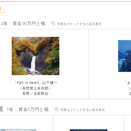
景」
2名：賞金10万円と楯
写真をクリックすると拡大表示
「Fall in heart」
「ま
山下継一
（長野県上水内郡）
（
長野／北長野店
選
3名：賞金5万円と楯
写真をクリックすると拡大表示