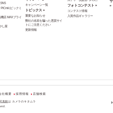
ルチャー倶楽部（PCC）
サ
SNS
キャンペーン一覧
フォトコンテスト »
»
ICmii (ピックミ
トピックス »
コンテスト情報
重要なお知らせ
入賞作品ギャラリー
機店 MAXプライ
弊社の名前を騙った悪質サイ
トにご注意ください
やし屋
更新情報
会社概要
採用情報
店舗検索
写真館
は カメラのキタムラ
ved.