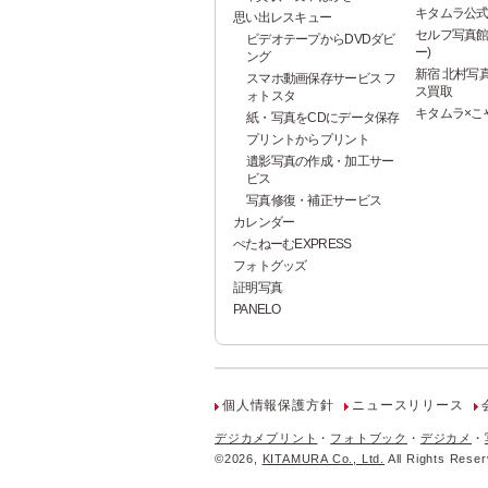
キタムラ公式
思い出レスキュー
セルフ写真館 P
ビデオテープからDVDダビ
ー)
ング
新宿 北村写真
スマホ動画保存サービス フ
ス買取
ォトスタ
キタムラ×こ
紙・写真をCDにデータ保存
プリントからプリント
遺影写真の作成・加工サー
ビス
写真修復・補正サービス
カレンダー
ぺたねーむEXPRESS
フォトグッズ
証明写真
PANELO
個人情報保護方針
ニュースリリース
デジカメプリント
・
フォトブック
・
デジカメ
・
©
2026,
KITAMURA Co., Ltd.
All Rights Reser