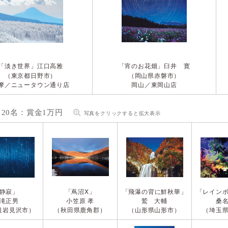
「淡き世界」
「宵のお花畑」
江口高雅
臼井 寛
（東京都日野市）
（岡山県赤磐市）
摩／ニュータウン通り店
岡山／東岡山店
20名：賞金1万円
写真をクリックすると拡大表示
静寂」
「蔦沼X」
「飛瀑の背に鮮秋華」
「レイン
滝正男
小笠原 孝
鷲 大輔
桑
道岩見沢市）
（秋田県鹿角郡）
（山形県山形市）
（埼玉