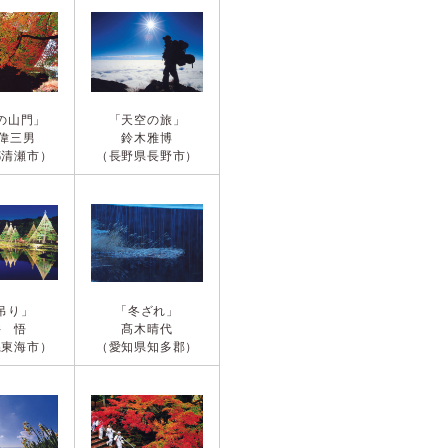
の山門」
「天空の旅」
 偉三男
鈴木雅博
都清瀬市）
（長野県長野市）
吊り」
「冬ざれ」
井 悟
髙木晴代
県東海市）
（愛知県知多郡）