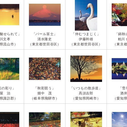
魅せられて」
「パール富士」
「仲むつまじく」
「錦秋
川文孝
清水隆史
伊藤幹雄
粕川
県流山市）
（東京都世田谷区）
（東京都世田谷区）
（東京
面の彩り」
「秋彩競う」
「いつもの散歩道」
「雪
屋 治
畑中 茂
髙須吉郎
酒
県諏訪郡）
（岐阜県飛騨市）
（愛知県岡崎市）
（愛知