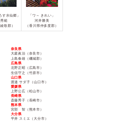
ろす水仙郷」
「ワ～ きれい」
井秀範
河井勝美
県綾歌郡）
（香川県仲多度郡）
奈良県
大庭眞治（奈良市）
上島春雄（磯城郡）
広島県
北野正昭（広島市）
生信守之（竹原市）
山口県
渡邉 サダ子（山口市）
愛媛県
上野公広（松山市）
長崎県
斎藤秀子（長崎市）
熊本県
宮部 智（熊本市）
大分県
平井 スミエ（大分市）