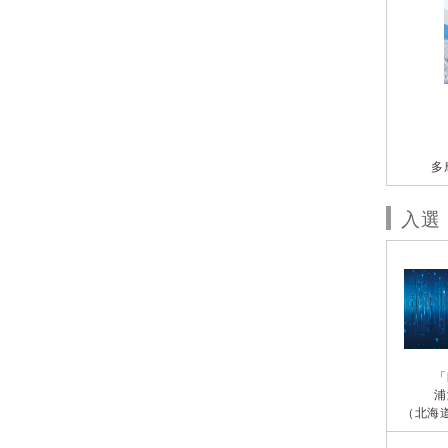
多
入選
「
浦
（北海