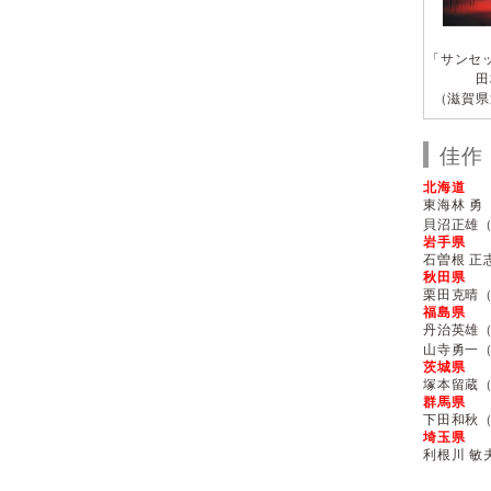
「サンセ
田
（滋賀県
佳作
北海道
東海林 勇
貝沼正雄
岩手県
石曽根 正
秋田県
栗田克晴
福島県
丹治英雄
山寺勇一
茨城県
塚本留蔵
群馬県
下田和秋
埼玉県
利根川 敏