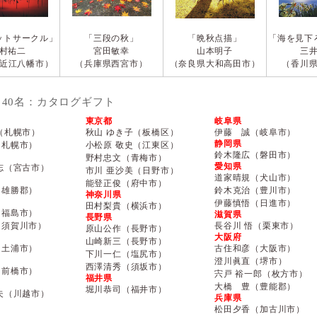
ットサークル」
「三段の秋」
「晩秋点描」
「海を見下
村祐二
宮田敏幸
山本明子
三
近江八幡市）
（兵庫県西宮市）
（奈良県大和高田市）
（香川
40名：カタログギフト
東京都
岐阜県
（札幌市）
秋山 ゆき子（板橋区）
伊藤 誠（岐阜市）
静岡県
（札幌市）
小松原 敬史（江東区）
鈴木隆広（磐田市）
野村忠文（青梅市）
愛知県
志（宮古市）
市川 亜沙美（日野市）
道家晴規（犬山市）
能登正俊（府中市）
（雄勝郡）
鈴木克治（豊川市）
神奈川県
伊藤慎悟（日進市）
田村梨貴（横浜市）
（福島市）
滋賀県
長野県
（須賀川市）
長谷川 悟（栗東市）
原山公作（長野市）
大阪府
山崎新三（長野市）
（土浦市）
古住和彦（大阪市）
下川一仁（塩尻市）
澄川眞直（堺市）
西澤清秀（須坂市）
（前橋市）
宍戸 裕一郎（枚方市）
福井県
大橋 豊（豊能郡）
堀川恭司（福井市）
夫（川越市）
兵庫県
松田夕香（加古川市）