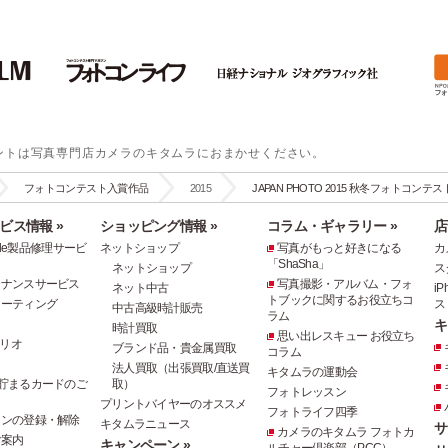
ントは写真専門店カメラのキタムラにおまかせください。
フォトコンテスト入賞作品
2015
JAPAN PHOTO 2015 秋冬フォトコンテ
ビス情報 »
ショッピング情報 »
コラム・ギャラリー »
店
pple製品修理サービ
ネットショップ
写真がもっと好きになる
カ
「ShaSha」
ネットショップ
ス
テナンスサービス
写真撮影・アルバム・フォ
ネット中古
i
トブックに関するお役立ちコ
コーティング
ス
中古高級時計販売
ラム
キ
時計買取
思い出レスキュー お役立ち
リオ
ブランド品・貴金属買取
コラム
法人買取（出張買取/直送買
キタムラの運動会
貯まるカードのご
取）
フォトレッスン
プリントバイヤーのオススメ
フォトライフ四季
ジンの登録・解除
キタムラニュース
サ
カメラのキタムラ フォトカ
ご案内
キャンペーン »