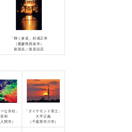
「輝く参道」
杉浦正幸
（愛媛県西条市）
新居浜／新居浜店
ボーな氷柱」
「ダイヤモンド富士」
名良和
大平正義
県入間市）
（千葉県市川市）