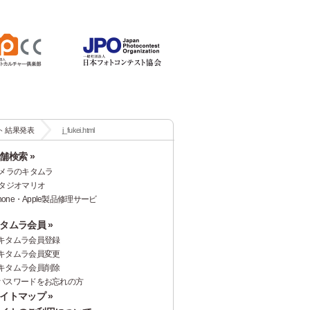
スト 結果発表
j_fukei.html
舗検索 »
メラのキタムラ
タジオマリオ
Phone・Apple製品修理サービ
タムラ会員 »
キタムラ会員登録
キタムラ会員変更
キタムラ会員削除
パスワードをお忘れの方
イトマップ »