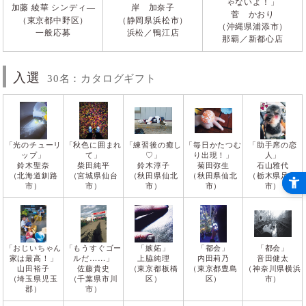
ゃないよ！」
加藤 綾華 シンディ―
岸 加奈子
菅 かおり
（東京都中野区）
（静岡県浜松市）
（沖縄県浦添市）
一般応募
浜松／鴨江店
那覇／新都心店
入選
30名：カタログギフト
「光のチューリ
「秋色に囲まれ
「練習後の癒し
「毎日かたつむ
「助手席の恋
ップ」
て」
♡」
り出現！」
人」
鈴木聖奈
柴田純平
鈴木淳子
菊田弥生
石山雅代
（北海道釧路
（宮城県仙台
（秋田県仙北
（秋田県仙北
（栃木県足利
市）
市）
市）
市）
市）
「おじいちゃん
「もうすぐゴー
「嫉妬」
「都会」
「都会」
家は最高！」
ルだ……」
上脇純理
内田莉乃
音田健太
山田裕子
佐藤貴史
（東京都板橋
（東京都豊島
（神奈川県横浜
（埼玉県児玉
（千葉県市川
区）
区）
市）
郡）
市）