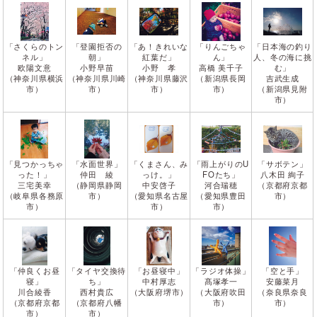
「さくらのトン
「登園拒否の
「あ！きれいな
「りんごちゃ
「日本海の釣り
ネル」
朝」
紅葉だ」
ん」
人、冬の海に挑
欧陽文意
小野早苗
小野 孝
高橋 美千子
む」
（神奈川県横浜
（神奈川県川崎
（神奈川県藤沢
（新潟県長岡
吉武生成
市）
市）
市）
市）
（新潟県見附
市）
「見つかっちゃ
「水面世界」
「くまさん、み
「雨上がりのU
「サボテン」
った！」
仲田 綾
っけ。」
FOたち」
八木田 絢子
三宅美幸
（静岡県静岡
中安啓子
河合瑞穂
（京都府京都
（岐阜県各務原
市）
（愛知県名古屋
（愛知県豊田
市）
市）
市）
市）
「仲良くお昼
「タイヤ交換待
「お昼寝中」
「ラジオ体操」
「空と手」
寝」
ち」
中村厚志
髙塚孝一
安藤菜月
川合綾香
西村貴広
（大阪府堺市）
（大阪府吹田
（奈良県奈良
（京都府京都
（京都府八幡
市）
市）
市）
市）