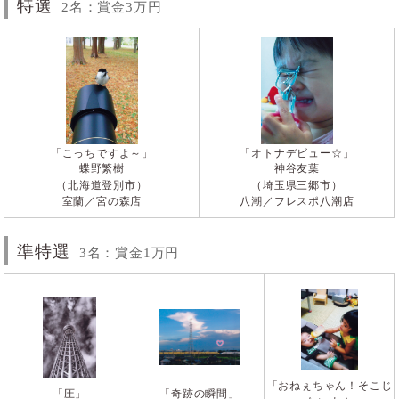
特選
2名：賞金3万円
「こっちですよ～」
「オトナデビュー☆」
蝶野繁樹
神谷友葉
（北海道登別市）
（埼玉県三郷市）
室蘭／宮の森店
八潮／フレスポ八潮店
準特選
3名：賞金1万円
「おねぇちゃん！そこじ
「圧」
「奇跡の瞬間」