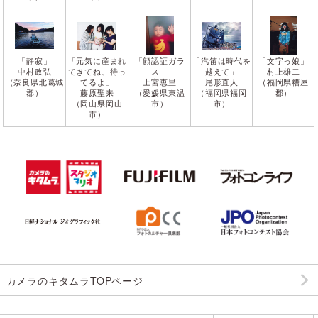
「静寂」
「元気に産まれ
「顔認証ガラ
「汽笛は時代を
「文字っ娘」
中村政弘
てきてね、待っ
ス」
越えて」
村上雄二
（奈良県北葛城
てるよ」
上宮恵里
尾形直人
（福岡県糟屋
郡）
藤原聖来
（愛媛県東温
（福岡県福岡
郡）
（岡山県岡山
市）
市）
市）
カメラのキタムラTOPページ