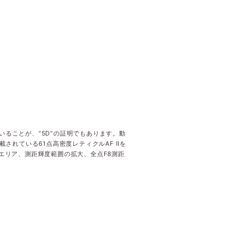
ていることが、“5D”の証明でもあります。動
搭載されている61点高密度レティクルAF IIを
測距エリア、測距輝度範囲の拡大、全点F8測距