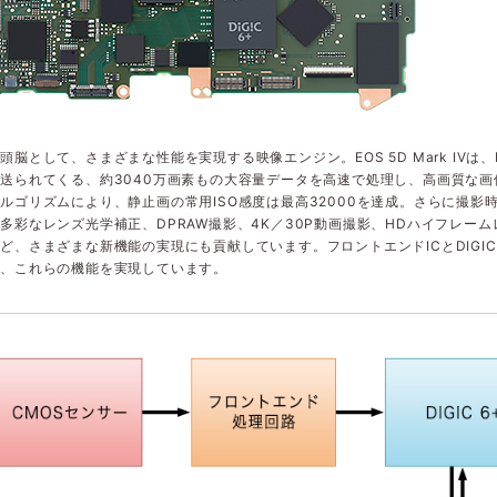
頭脳として、さまざまな性能を実現する映像エンジン。EOS 5D Mark IVは、
送られてくる、約3040万画素もの大容量データを高速で処理し、高画質な
ルゴリズムにより、静止画の常用ISO感度は最高32000を達成。さらに撮
多彩なレンズ光学補正、DPRAW撮影、4K／30P動画撮影、HDハイフレームレ
ど、さまざまな新機能の実現にも貢献しています。フロントエンドICとDIGI
り、これらの機能を実現しています。