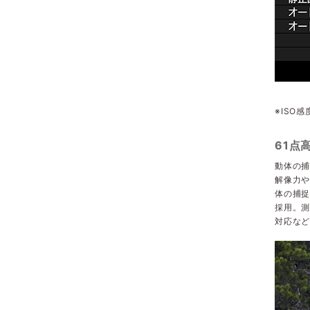
※ISO
61点
動体の捕
解像力や
体の捕捉
採用。測
対応な