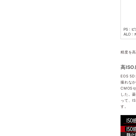
精度を高
高IS
EOS 
撮れなか
CMOS
した。
って、I
す。