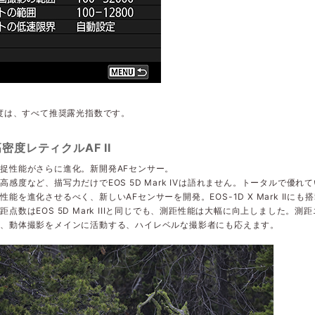
感度は、すべて推奨露光指数です。
高密度レティクルAF II
捉性能がさらに進化。新開発AFセンサー。
高感度など、描写力だけでEOS 5D Mark IVは語れません。トータルで優れ
性能を進化させるべく、新しいAFセンサーを開発。EOS-1D X Mark IIにも
距点数はEOS 5D Mark IIIと同じでも、測距性能は大幅に向上しました。
ど、動体撮影をメインに活動する、ハイレベルな撮影者にも応えます。