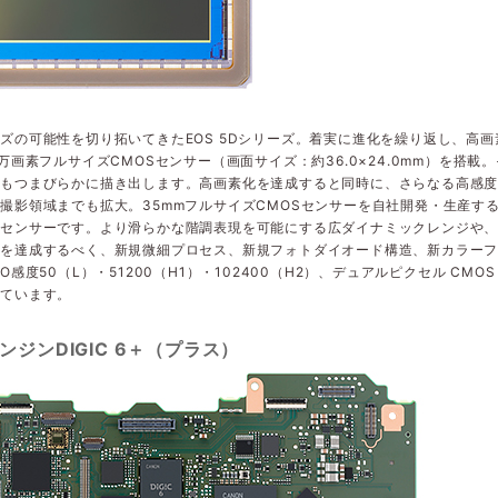
ズの可能性を切り拓いてきたEOS 5Dシリーズ。着実に進化を繰り返し、高
0万画素フルサイズCMOSセンサー（画面サイズ：約36.0×24.0mm）を搭
でもつまびらかに描き出します。高画素化を達成すると同時に、さらなる高感
撮影領域までも拡大。35mmフルサイズCMOSセンサーを自社開発・生産す
センサーです。より滑らかな階調表現を可能にする広ダイナミックレンジや、
しを達成するべく、新規微細プロセス、新規フォトダイオード構造、新カラー
SO感度50（L）・51200（H1）・102400（H2）、デュアルピクセル CM
しています。
ンジンDIGIC 6＋（プラス）