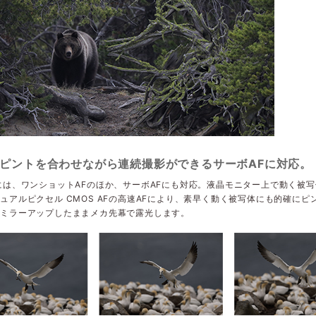
ピントを合わせながら連続撮影ができるサーボAFに対応。
には、ワンショットAFのほか、サーボAFにも対応。液晶モニター上で動く被
ュアルピクセル CMOS AFの高速AFにより、素早く動く被写体にも的確に
、ミラーアップしたままメカ先幕で露光します。