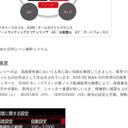
めたEOSシーン解析システム
O感度
5Dシリーズは、高感度性能においても常に高い信頼を獲得してきました。暗所
ったものが作品として生み出されています。EOS 5D Mark IVの常用ISO感度
センサーと、DIGIC 6＋（プラス）の新ノイズ低減処理の連携により、高画
曇天や夕暮れ、室内などで、シャッター速度が欲しいとき、積極的に感度を上
SO50（L）、ISO51200（H1）、ISO102400（H2）相当の設定も可