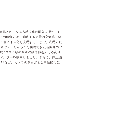
画素化とさらなる高感度化の両立を果たした
載。その解像力は、対峙する光景の空気感、臨
度・低ノイズ化も実現することで、表現力だ
るキヤノンだからこそ実現できた新開発のフ
約7コマ／秒の高速連続撮影を支える高速
フィルターを採用しました。さらに、静止画
OS AFなど、カメラのさまざまな高性能化に