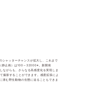
でのシャッターチャンスが拡大し、これまで
（静止画）は100～32000※。新開発
素化しながらも、さらなる高感度化を実現しま
げて撮影することができます。感度拡張によ
能。闇夜に潜む野生動物の生態に迫ることもできま