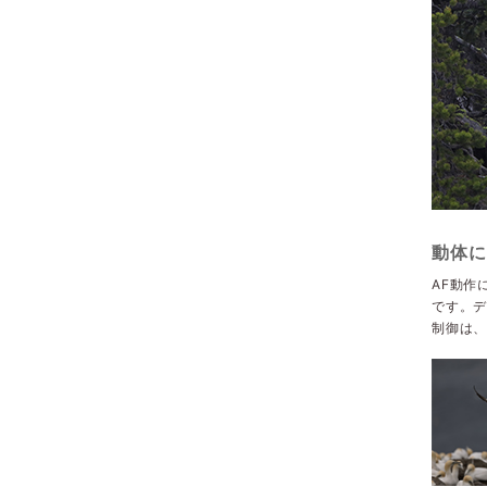
動体に
AF動作
です。デ
制御は